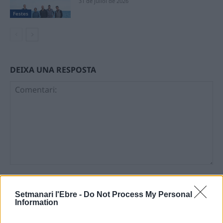
31 de juliol de 2026
Festes
DEIXA UNA RESPOSTA
Comentari:
No
Setmanari l'Ebre -
Do Not Process My Personal
Information
Ema