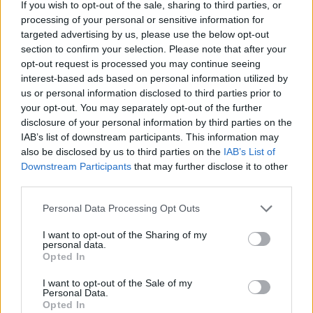
If you wish to opt-out of the sale, sharing to third parties, or
Llo
processing of your personal or sensitive information for
we
targeted advertising by us, please use the below opt-out
section to confirm your selection. Please note that after your
Deseu el meu nom, el correu electrònic i el lloc web en
opt-out request is processed you may continue seeing
aquest navegador per a la propera vegada que comenti.
interest-based ads based on personal information utilized by
us or personal information disclosed to third parties prior to
your opt-out. You may separately opt-out of the further
disclosure of your personal information by third parties on the
IAB’s list of downstream participants. This information may
also be disclosed by us to third parties on the
IAB’s List of
Downstream Participants
that may further disclose it to other
third parties.
ÚLTIMES NOTÍCIES
Personal Data Processing Opt Outs
Els vestits de paper guanyen força
enguany amb més modistes i gairebé
I want to opt-out of the Sharing of my
40 peces a concurs
personal data.
Opted In
31 de juliol de 2026
I want to opt-out of the Sale of my
Personal Data.
“L’eclipsi serà una oportunitat també
Opted In
per a gaudir de les Festes Majors