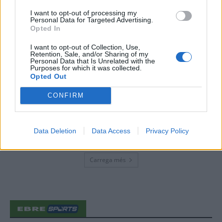
d’Amposta”
I want to opt-out of processing my
Personal Data for Targeted Advertising.
31 de juliol de 2026
Opted In
I want to opt-out of Collection, Use,
Blaumut lidera el cartell musical de les
Retention, Sale, and/or Sharing of my
Festes
Personal Data that Is Unrelated with the
Purposes for which it was collected.
31 de juliol de 2026
Opted Out
CONFIRM
Caçadors de subvencions
30 de juliol de 2026
Data Deletion
Data Access
Privacy Policy
Carrega més