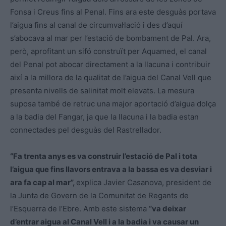
Fonsa i Creus fins al Penal. Fins ara este desguàs portava
l’aigua fins al canal de circumval·lació i des d’aquí
s’abocava al mar per l’estació de bombament de Pal. Ara,
però, aprofitant un sifó construït per Aquamed, el canal
del Penal pot abocar directament a la llacuna i contribuir
així a la millora de la qualitat de l’aigua del Canal Vell que
presenta nivells de salinitat molt elevats. La mesura
suposa també de retruc una major aportació d’aigua dolça
a la badia del Fangar, ja que la llacuna i la badia estan
connectades pel desguàs del Rastrellador.
“Fa trenta anys es va construir l’estació de Pal i tota
l’aigua que fins llavors entrava a la bassa es va desviar i
ara fa cap al mar”,
explica Javier Casanova, president de
la Junta de Govern de la Comunitat de Regants de
l’Esquerra de l’Ebre. Amb este sistema
“va deixar
d’entrar aigua al Canal Vell i a la badia i va causar un