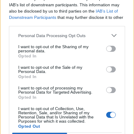
IAB’s list of downstream participants. This information may
7 d'agost de 2026
also be disclosed by us to third parties on the
IAB’s List of
Downstream Participants
that may further disclose it to other
Amposta recupera les Cases del Castell
third parties.
i culmina un projecte estratègic que
vincula patrimoni, turisme i
gastronomia
Personal Data Processing Opt Outs
6 d'agost de 2026
I want to opt-out of the Sharing of my
personal data.
Els vestits de paper guanyen força
Opted In
enguany amb més modistes i gairebé
40 peces a concurs
I want to opt-out of the Sale of my
Personal Data.
31 de juliol de 2026
Opted In
I want to opt-out of processing my
“L’eclipsi serà una oportunitat també
Personal Data for Targeted Advertising.
per a gaudir de les Festes Majors
Opted In
d’Amposta”
31 de juliol de 2026
I want to opt-out of Collection, Use,
Retention, Sale, and/or Sharing of my
Personal Data that Is Unrelated with the
Purposes for which it was collected.
Carrega més
Opted Out