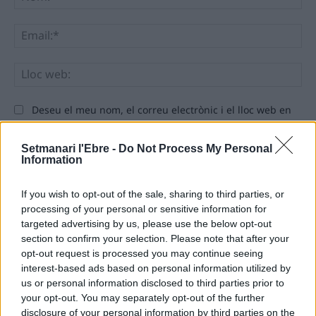
Ema
Llo
we
Deseu el meu nom, el correu electrònic i el lloc web en
aquest navegador per a la propera vegada que comenti.
Setmanari l'Ebre -
Do Not Process My Personal
Information
If you wish to opt-out of the sale, sharing to third parties, or
processing of your personal or sensitive information for
targeted advertising by us, please use the below opt-out
ÚLTIMES NOTÍCIES
section to confirm your selection. Please note that after your
opt-out request is processed you may continue seeing
interest-based ads based on personal information utilized by
L’Ajuntament de Tortosa amplia el
us or personal information disclosed to third parties prior to
termini de les obres de l’aparcament
your opt-out. You may separately opt-out of the further
dels terrenys de Renfe per les altes
disclosure of your personal information by third parties on the
temperatures