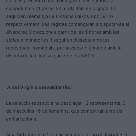
Itàlia es presenta com la delegació més nombrosa
competint en 21 de les 22 modalitats en disputa. La
seguixen Alemanya i els Països Baixos amb 19 i 17
respectivament. Les regates començaran a disputar-se el
divendres 9 d’octubre a partir de les 9 hores amb les
sèries eliminatòries, i seguiran dissabte amb les
repesques i semifinals, per a acabar diumenge amb la
disputa de les finals a partir de les 9:50 h.
Aina i Virgínia a revalidar títol
La selecció espanyola ha desplaçat 12 representants, 6
de masculins i 6 de femenins, que competiran amb sis
embarcacions.
Aina Cid i Virgínia Diaz partixen en el grup de favorites, i