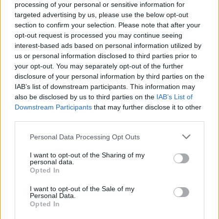
processing of your personal or sensitive information for
Deseu el meu nom, el correu electrònic i el lloc web en
targeted advertising by us, please use the below opt-out
section to confirm your selection. Please note that after your
aquest navegador per a la propera vegada que comenti.
opt-out request is processed you may continue seeing
interest-based ads based on personal information utilized by
us or personal information disclosed to third parties prior to
your opt-out. You may separately opt-out of the further
disclosure of your personal information by third parties on the
IAB’s list of downstream participants. This information may
also be disclosed by us to third parties on the
IAB’s List of
ÚLTIMES NOTÍCIES
Downstream Participants
that may further disclose it to other
third parties.
L’Observatori de l’Ebre lidera de nou la
recerca sobre l’astre rei en el segon
Personal Data Processing Opt Outs
eclipsi solar total de la seva història
I want to opt-out of the Sharing of my
7 d'agost de 2026
personal data.
Opted In
L’Ajuntament de Tortosa amplia el
I want to opt-out of the Sale of my
termini de les obres de l’aparcament
Personal Data.
dels terrenys de Renfe per les altes
Opted In
temperatures