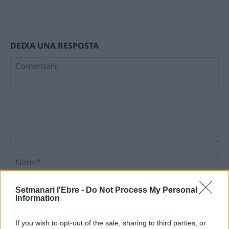
DEIXA UNA RESPOSTA
Comentari:
No
Ema
Setmanari l'Ebre -
Do Not Process My Personal
Information
Llo
If you wish to opt-out of the sale, sharing to third parties, or
we