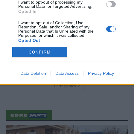
I want to opt-out of processing my
7 d'agost de 2026
Personal Data for Targeted Advertising.
Opted In
Amposta recupera les Cases del Castell
i culmina un projecte estratègic que
I want to opt-out of Collection, Use,
vincula patrimoni, turisme i
Retention, Sale, and/or Sharing of my
Personal Data that Is Unrelated with the
gastronomia
Purposes for which it was collected.
6 d'agost de 2026
Opted Out
Els vestits de paper guanyen força
CONFIRM
enguany amb més modistes i gairebé
40 peces a concurs
31 de juliol de 2026
Data Deletion
Data Access
Privacy Policy
Carrega més