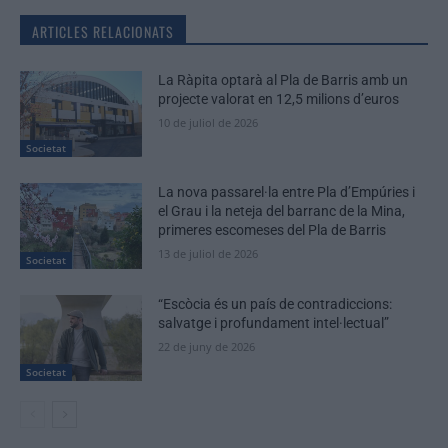
ARTICLES RELACIONATS
La Ràpita optarà al Pla de Barris amb un
projecte valorat en 12,5 milions d’euros
10 de juliol de 2026
Societat
La nova passarel·la entre Pla d’Empúries i
el Grau i la neteja del barranc de la Mina,
primeres escomeses del Pla de Barris
13 de juliol de 2026
Societat
“Escòcia és un país de contradiccions:
salvatge i profundament intel·lectual”
22 de juny de 2026
Societat