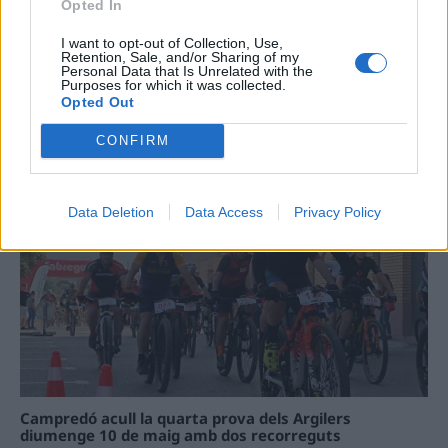
Opted In
I want to opt-out of Collection, Use,
Retention, Sale, and/or Sharing of my
Personal Data that Is Unrelated with the
Purposes for which it was collected.
Opted Out
La Cursa de l’Aldea segona d’etiqueta d’or de la
CONFIRM
Running Sèries Terres de l’Ebre
09 maig 2026
Data Deletion
Data Access
Privacy Policy
Campredó acull la quarta prova dels Argilers
diumenge 10 de maig amb dos recorreguts