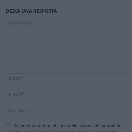
DEIXA UNA RESPOSTA
Comentari:
No
Ema
Llo
we
Deseu el meu nom, el correu electrònic i el lloc web en