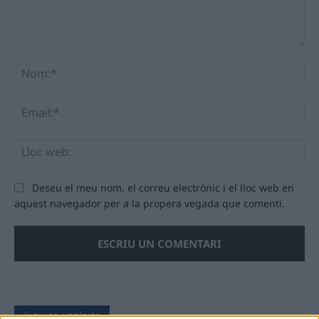
Comentari:
No
Ema
Llo
we
Deseu el meu nom, el correu electrònic i el lloc web en
aquest navegador per a la propera vegada que comenti.
ÚLTIMES NOTÍCIES