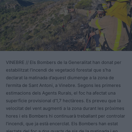
VINEBRE // Els Bombers de la Generalitat han donat per
estabilitzat l’incendi de vegetació forestal que s’ha
declarat la matinada d’aquest diumenge a la zona de
l’ermita de Sant Antoni, a Vinebre. Segons les primeres
estimacions dels Agents Rurals, el foc ha afectat una
superfície provisional d’1,7 hectàrees. Es preveu que la
velocitat del vent augmenti a la zona durant les pròximes
hores i els Bombers hi continuarà treballant per controlar
l’incendi, que ja està encerclat. Els Bombers han estat
alertats del foc a dos quarts de sis de la matinada i en