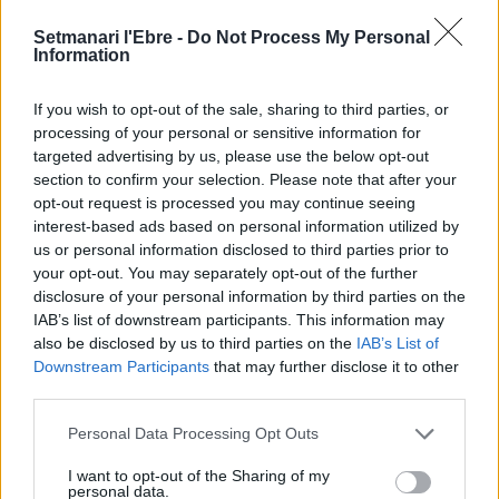
Setmanari l'Ebre -
Do Not Process My Personal
Els vestits de paper guanyen força
Information
enguany amb més modistes i gairebé
40 peces a concurs
If you wish to opt-out of the sale, sharing to third parties, or
31 de juliol de 2026
processing of your personal or sensitive information for
targeted advertising by us, please use the below opt-out
section to confirm your selection. Please note that after your
“L’eclipsi serà una oportunitat també
per a gaudir de les Festes Majors
opt-out request is processed you may continue seeing
d’Amposta”
interest-based ads based on personal information utilized by
us or personal information disclosed to third parties prior to
31 de juliol de 2026
your opt-out. You may separately opt-out of the further
disclosure of your personal information by third parties on the
Blaumut lidera el cartell musical de les
IAB’s list of downstream participants. This information may
Festes
also be disclosed by us to third parties on the
IAB’s List of
31 de juliol de 2026
Downstream Participants
that may further disclose it to other
third parties.
Personal Data Processing Opt Outs
Caçadors de subvencions
30 de juliol de 2026
I want to opt-out of the Sharing of my
personal data.