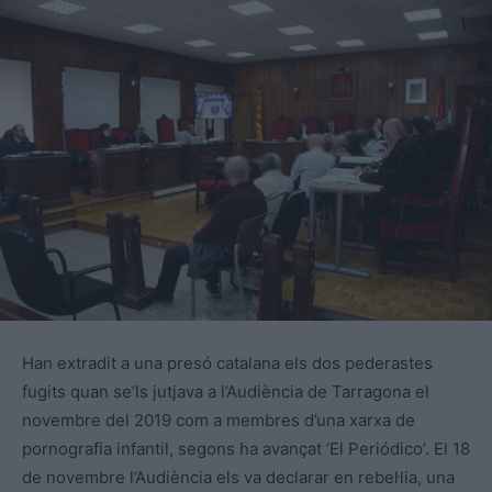
Han extradit a una presó catalana els dos pederastes
fugits quan se’ls jutjava a l’Audiència de Tarragona el
novembre del 2019 com a membres d’una xarxa de
pornografia infantil, segons ha avançat ‘El Periódico’. El 18
de novembre l’Audiència els va declarar en rebel·lia, una