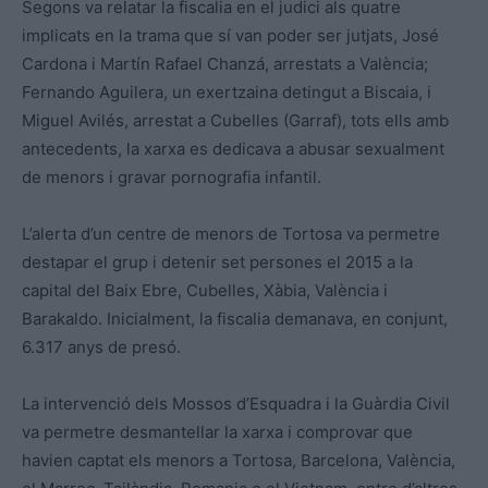
Segons va relatar la fiscalia en el judici als quatre
implicats en la trama que sí van poder ser jutjats, José
Cardona i Martín Rafael Chanzá, arrestats a València;
Fernando Aguilera, un exertzaina detingut a Biscaia, i
Miguel Avilés, arrestat a Cubelles (Garraf), tots ells amb
antecedents, la xarxa es dedicava a abusar sexualment
de menors i gravar pornografia infantil.
L’alerta d’un centre de menors de Tortosa va permetre
destapar el grup i detenir set persones el 2015 a la
capital del Baix Ebre, Cubelles, Xàbia, València i
Barakaldo. Inicialment, la fiscalia demanava, en conjunt,
6.317 anys de presó.
La intervenció dels Mossos d’Esquadra i la Guàrdia Civil
va permetre desmantellar la xarxa i comprovar que
havien captat els menors a Tortosa, Barcelona, València,