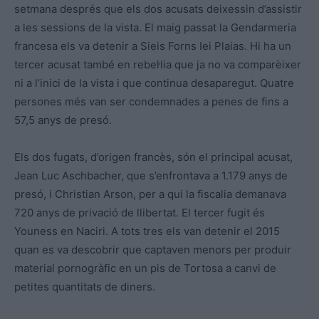
setmana després que els dos acusats deixessin d’assistir
a les sessions de la vista. El maig passat la Gendarmeria
francesa els va detenir a Sieis Forns Iei Plaias. Hi ha un
tercer acusat també en rebel·lia que ja no va comparèixer
ni a l’inici de la vista i que continua desaparegut. Quatre
persones més van ser condemnades a penes de fins a
57,5 anys de presó.
Els dos fugats, d’origen francès, són el principal acusat,
Jean Luc Aschbacher, que s’enfrontava a 1.179 anys de
presó, i Christian Arson, per a qui la fiscalia demanava
720 anys de privació de llibertat. El tercer fugit és
Youness en Naciri. A tots tres els van detenir el 2015
quan es va descobrir que captaven menors per produir
material pornogràfic en un pis de Tortosa a canvi de
petites quantitats de diners.