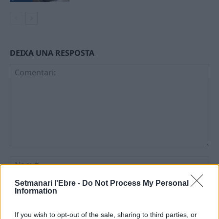
DEIXA UNA RESPOSTA
Comentari:
No
Setmanari l'Ebre -
Do Not Process My Personal
Ema
Information
If you wish to opt-out of the sale, sharing to third parties, or
Llo