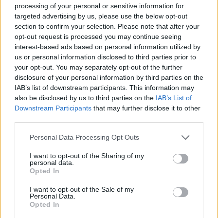
processing of your personal or sensitive information for
we
targeted advertising by us, please use the below opt-out
Deseu el meu nom, el correu electrònic i el lloc web en
section to confirm your selection. Please note that after your
aquest navegador per a la propera vegada que comenti.
opt-out request is processed you may continue seeing
interest-based ads based on personal information utilized by
us or personal information disclosed to third parties prior to
your opt-out. You may separately opt-out of the further
disclosure of your personal information by third parties on the
IAB’s list of downstream participants. This information may
also be disclosed by us to third parties on the
IAB’s List of
Downstream Participants
that may further disclose it to other
ÚLTIMES NOTÍCIES
third parties.
Blaumut lidera el cartell musical de les
Personal Data Processing Opt Outs
Festes
I want to opt-out of the Sharing of my
31 de juliol de 2026
personal data.
Opted In
I want to opt-out of the Sale of my
Caçadors de subvencions
Personal Data.
Opted In
30 de juliol de 2026