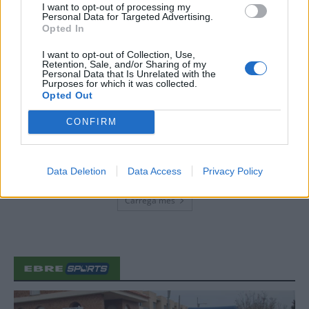
I want to opt-out of processing my
Personal Data for Targeted Advertising.
Opted In
Amposta viurà unes festes amb més
I want to opt-out of Collection, Use,
de 200 actes i l’expectació per l’eclipsi
Retention, Sale, and/or Sharing of my
Personal Data that Is Unrelated with the
31 de juliol de 2026
Purposes for which it was collected.
Opted Out
CONFIRM
Només 3 de cada 10 turistes visiten la
regió de l’Ebre durant juliol i agost
31 de juliol de 2026
Data Deletion
Data Access
Privacy Policy
Carrega més