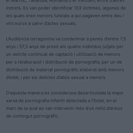
el Marroc, Tailàndia, Romania o el Vietnam, entre d’altres
indrets. Es van poder identificar 103 víctimes, algunes de
les quals eren menors tutelats a qui pagaven entre deu i
vint euros a canvi d’actes sexuals.
L’Audiència tarragonina va condemnar a penes d’entre 7,5
anys i 57,5 anys de presó els quatre individus jutjats per
un delicte continuat de captació i utilització de menors
per a l’elaboració i distribució de pornografia; per un de
distribució de material pornogràfic elaborat amb menors
d’edat, i per sis delictes d’abús sexual a menors.
D’aquesta manera es considerava desarticulada la major
xarxa de pornografia infantil detectada a l’Estat, en el
marc de la qual es van intervenir més d’un milió d’arxius
de contingut pornogràfic.