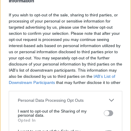
Information
lingüística i que es creïn espais de coordinació, com ara
taules o comissions de llengua, especialment en
If you wish to opt-out of the sale, sharing to third parties, or
processing of your personal or sensitive information for
municipis petits o a escala comarcal. També és
targeted advertising by us, please use the below opt-out
fonamental implicar el teixit local -entitats culturals,
section to confirm your selection. Please note that after your
esportives i comercials- i elaborar plans d’impuls
opt-out request is processed you may continue seeing
adaptats a cada realitat. Aquests plans han de partir d’una
interest-based ads based on personal information utilized by
us or personal information disclosed to third parties prior to
diagnosi pròpia: quina és la situació lingüística del
your opt-out. You may separately opt-out of the further
municipi, quins reptes hi ha -com ara l’arribada de nova
disclosure of your personal information by third parties on the
població- i quines accions cal desplegar. L’objectiu és
IAB’s list of downstream participants. This information may
convertir els municipis en espais lingüísticament
also be disclosed by us to third parties on the
IAB’s List of
Downstream Participants
that may further disclose it to other
acollidors, on es faciliti l’aprenentatge del català i es
third parties.
fomenti la seva adopció.
Personal Data Processing Opt Outs
Les 40 propostes per a l’acció que
I want to opt-out of the Sharing of my
presenta van adreçades tant a municipis
personal data.
Opted In
grans com a menuts?