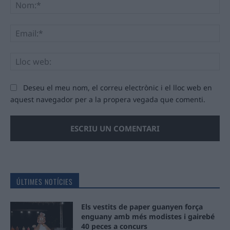
No
Ema
Llo
we
Deseu el meu nom, el correu electrònic i el lloc web en
aquest navegador per a la propera vegada que comenti.
ÚLTIMES NOTÍCIES
Els vestits de paper guanyen força
enguany amb més modistes i gairebé
40 peces a concurs