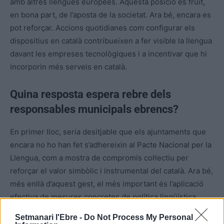
amb altres llengües europees. Aquesta posició és fruit,
en bona part, de l’aposta de la societat. Ara bé, encara es
pot reforçar. Accions quotidianes com configurar els
dispositius en català contribueixen a fer visible la llengua
davant les empreses tecnològiques i a incentivar que hi
incorporin més serveis en català.
Quina resposta espera rebre dels
responsables municipals ebrencs?
En primer lloc, seria desitjable que els ajuntaments que
encara no ho han fet s’adhereixin al Pacte Nacional per la
Llengua, com a mostra de compromís col·lectiu per
reforçar el valor simbòlic i instrumental del català. Ara bé,
més enllà d’aquest gest, el més important és l’aplicació
efectiva de mesures concretes de política lingüística.
Això implica, per exemple, que cada ajuntament
Setmanari l'Ebre -
Do Not Process My Personal
identifiqui clarament qui és el responsable de la gestió