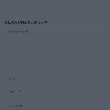
DEIXA UNA RESPOSTA
Comentari:
No
Ema
Llo
we