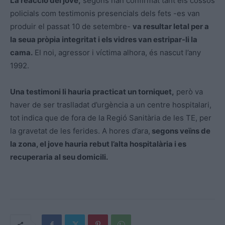
La reacció del jove,
segons han confirmat tant els cossos
policials com testimonis presencials dels fets -es van
produir el passat 10 de setembre-
va resultar letal per a
la seua pròpia integritat i els vidres van estripar-li la
cama.
El noi, agressor i víctima alhora, és nascut l’any
1992.
Una testimoni li hauria practicat un torniquet,
però va
haver de ser traslladat d’urgència a un centre hospitalari,
tot indica que de fora de la Regió Sanitària de les TE, per
la gravetat de les ferides. A hores d’ara,
segons veïns de
la zona, el jove hauria rebut l’alta hospitalària i es
recuperaria al seu domicili.