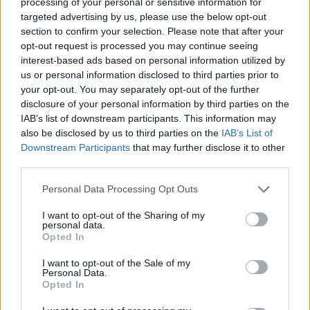
processing of your personal or sensitive information for
targeted advertising by us, please use the below opt-out
section to confirm your selection. Please note that after your
Blaumut lidera el cartell musical de les
Festes
opt-out request is processed you may continue seeing
interest-based ads based on personal information utilized by
31 de juliol de 2026
us or personal information disclosed to third parties prior to
your opt-out. You may separately opt-out of the further
disclosure of your personal information by third parties on the
Caçadors de subvencions
IAB’s list of downstream participants. This information may
30 de juliol de 2026
also be disclosed by us to third parties on the
IAB’s List of
Downstream Participants
that may further disclose it to other
third parties.
Carrega més
Personal Data Processing Opt Outs
I want to opt-out of the Sharing of my
personal data.
Opted In
I want to opt-out of the Sale of my
Personal Data.
Opted In