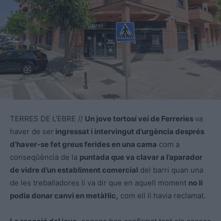
TERRES DE L’EBRE //
Un jove tortosí veí de Ferreries
va
haver de ser
ingressat i intervingut d’urgència després
d’haver-se fet greus ferides en una cama
com a
conseqüència de la
puntada que va clavar a l’aparador
de vidre d’un establiment comercial
del barri quan una
de les treballadores li va dir que en aquell moment
no li
podia donar canvi en metàl·lic,
com ell li havia reclamat.