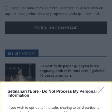
Deseu el meu nom, el correu electrònic i el lloc web en
aquest navegador per a la propera vegada que comenti.
ÚLTIMES NOTÍCIES
Els vestits de paper guanyen força
enguany amb més modistes i gairebé
40 peces a concurs
31 de juliol de 2026
Setmanari l'Ebre -
Do Not Process My Personal
“L’eclipsi serà una oportunitat també
Information
per a gaudir de les Festes Majors
d’Amposta”
If you wish to opt-out of the sale, sharing to third parties, or
31 de juliol de 2026