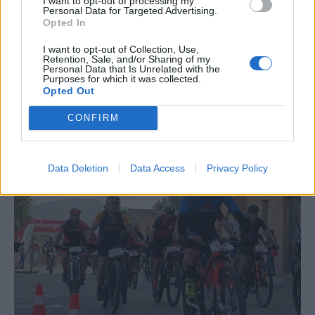
I want to opt-out of processing my
Personal Data for Targeted Advertising.
Opted In
I want to opt-out of Collection, Use,
Retention, Sale, and/or Sharing of my
Personal Data that Is Unrelated with the
Purposes for which it was collected.
Opted Out
CONFIRM
La Cursa de l’Aldea segona d’etiqueta d’or de la
Running Sèries Terres de l’Ebre
09 maig 2026
Data Deletion
Data Access
Privacy Policy