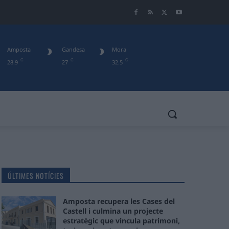
Amposta
Gandesa
Mora
C
C
C
28.9
27
32.5
ÚLTIMES NOTÍCIES
Amposta recupera les Cases del
Castell i culmina un projecte
estratègic que vincula patrimoni,