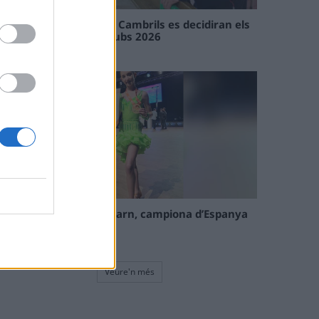
En les tirades de Flix i Cambrils es decidiran els
campions de l’Interclubs 2026
08 maig 2026
La tortosina Cinta Talarn, campiona d’Espanya
de 10 balls solo júnior
08 maig 2026
Veure'n més