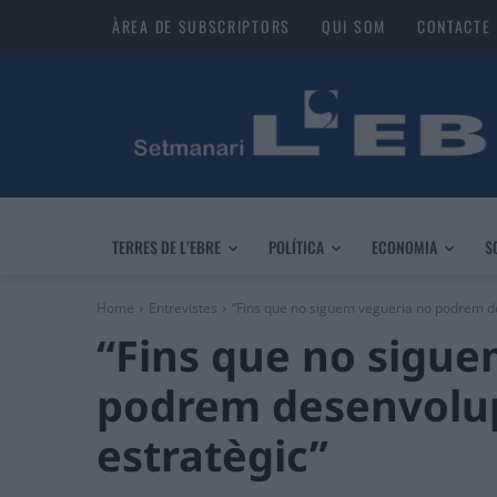
ÀREA DE SUBSCRIPTORS
QUI SOM
CONTACTE
TERRES DE L’EBRE
POLÍTICA
ECONOMIA
S
Home
Entrevistes
“Fins que no siguem vegueria no podrem de
“Fins que no sigue
podrem desenvolup
estratègic”