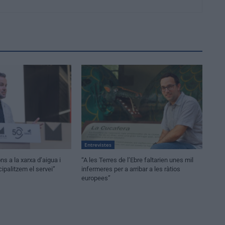
Entrevistes
ons a la xarxa d’aigua i
“A les Terres de l’Ebre faltarien unes mil
ipalitzem el servei”
infermeres per a arribar a les ràtios
europees”