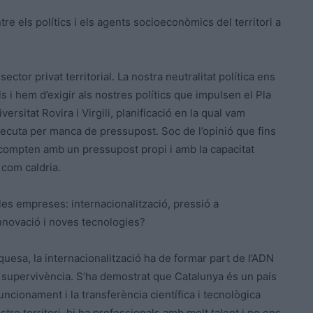
tre els polítics i els agents socioeconòmics del territori a
ector privat territorial. La nostra neutralitat política ens
 i hem d’exigir als nostres polítics que impulsen el Pla
versitat Rovira i Virgili, planificació en la qual vam
executa per manca de pressupost. Soc de l’opinió que fins
 compten amb un pressupost propi i amb la capacitat
 com caldria.
a les empreses: internacionalització, pressió a
 innovació i noves tecnologies?
quesa, la internacionalització ha de formar part de l’ADN
 supervivència. S’ha demostrat que Catalunya és un país
cionament i la transferència científica i tecnològica
tre territori, hi ha professionals amb molt talent i no ens