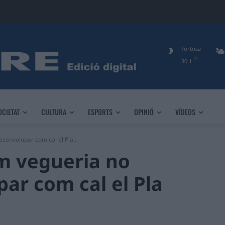
Tortosa
C
30.1
OCIETAT
CULTURA
ESPORTS
OPINIÓ
VÍDEOS
senvolupar com cal el Pla...
m vegueria no
ar com cal el Pla