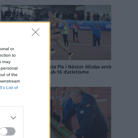
sonal or
ection to
ou may
Paula Sintorres, Patrícia Pla i Néstor Altaba amb
 personal
la selecció catalana sub-16 d’atletisme
out of the
08 maig 2026
 downstream
B’s List of