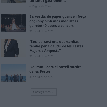
turisme i gastronomia
6 d'agost de 2026
Els vestits de paper guanyen força
enguany amb més modistes i
gairebé 40 peces a concurs
31 de juliol de 2026
“L’eclipsi serà una oportunitat
també per a gaudir de les Festes
Majors d’Amposta”
31 de juliol de 2026
Blaumut lidera el cartell musical
de les Festes
31 de juliol de 2026
Carrega més