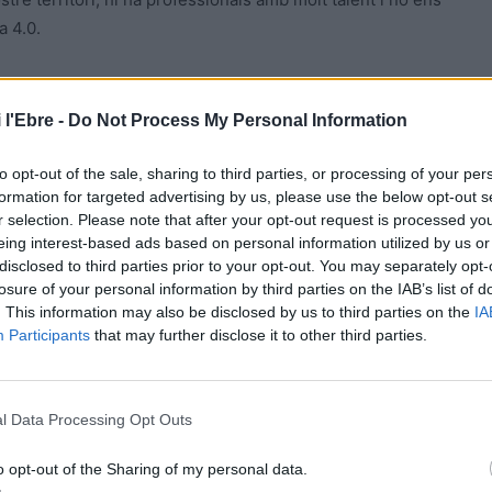
a 4.0.
infraestructures viàries per a les Terres de l’Ebre?
 l'Ebre -
Do Not Process My Personal Information
La Jana-El Perelló, i s’està demostrant que desviar el
ient. Prioritzarem esta via de comunicació i continuarem
to opt-out of the sale, sharing to third parties, or processing of your per
formation for targeted advertising by us, please use the below opt-out s
ures bàsiques per al desenvolupament i competitivitat de
r selection. Please note that after your opt-out request is processed y
eing interest-based ads based on personal information utilized by us or
disclosed to third parties prior to your opt-out. You may separately opt-
emarcació cameral els municipis de la Terra Alta i la
losure of your personal information by third parties on the IAB’s list of
. This information may also be disclosed by us to third parties on the
IA
Participants
that may further disclose it to other third parties.
saris d’estes comarques. Des de la creació de la
e l’Ebre, la situació cameral actual va en contra de la
l Data Processing Opt Outs
 als ciutadans, que són els receptors dels serveis públics.
l’empresari ebrenc té una forta vinculació sentimental
o opt-out of the Sharing of my personal data.
 que ha estat, és i lluitarem perquè així siga, vida i