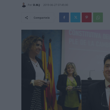
Per
O.M.J
2019-06-27 07:45:00
Comparteix