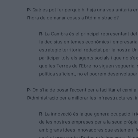
P
: Què es pot fer perquè hi haja una veu unitària en
l’hora de demanar coses a l’Administració?
R
: La Cambra és el principal representant del s
fa decisius en temes econòmics i empresarials
estratègic territorial redactat per la nostra Uni
participar tots els agents socials i que no s’
que les Terres de l’Ebre no siguen vegueria,
política suficient, no el podrem desenvolupar
P
: On s’ha de posar l’accent per a facilitar el camí 
l’Administració per a millorar les infraestructures,
R
: La innovació és la que genera ocupació i ri
de les nostres empreses per a la seua pròpia
amb grans idees innovadores que estan en fun
serà el gran repte d’estos pròxims anys. Al nos