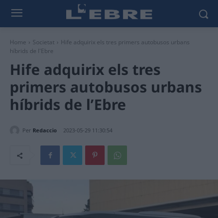
Home
Societat
Hife adquirix els tres primers autobusos urbans
híbrids de l'Ebre
Hife adquirix els tres
primers autobusos urbans
híbrids de l’Ebre
Per
Redaccio
2023-05-29 11:30:54