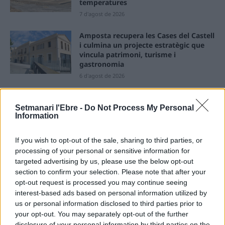
temperatures
7 d'agost de 2026
Amposta recupera les Cases del Castell
i culmina un projecte estratègic que
vincula patrimoni, turisme i
gastronomia
6 d'agost de 2026
Els vestits de paper guanyen força
enguany amb més modistes i gairebé
Setmanari l'Ebre -
Do Not Process My Personal
Information
40 peces a concurs
31 de juliol de 2026
If you wish to opt-out of the sale, sharing to third parties, or
processing of your personal or sensitive information for
“L’eclipsi serà una oportunitat també
targeted advertising by us, please use the below opt-out
per a gaudir de les Festes Majors
section to confirm your selection. Please note that after your
d’Amposta”
opt-out request is processed you may continue seeing
31 de juliol de 2026
interest-based ads based on personal information utilized by
us or personal information disclosed to third parties prior to
Carrega més
your opt-out. You may separately opt-out of the further
disclosure of your personal information by third parties on the