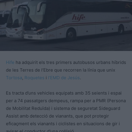
Hife
ha adquirit els tres primers autobusos urbans híbrids
de les Terres de l’Ebre que recorren la línia que unix
Tortosa
,
Roquetes
i
l’EMD de Jesús
.
Es tracta d’uns vehicles equipats amb 35 seients i espai
per a 74 passatgers dempeus, rampa per a PMR (Persona
de Mobilitat Reduïda) i sistema de seguretat Sideguard
Assist amb detecció de vianants, que pot protegir
eficaçment els vianants i ciclistes en situacions de gir i
avisar el conductor d’una col·lisió.