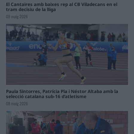
El Cantaires amb baixes rep al CB Viladecans en el
tram decisiu de la lliga
09 maig 2026
Paula Sintorres, Patrícia Pla i Néstor Altaba amb la
selecció catalana sub-16 d’atletisme
08 maig 2026