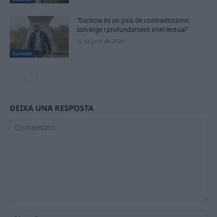
“Escòcia és un país de contradiccions:
salvatge i profundament intel·lectual”
22 de juny de 2026
Societat
DEIXA UNA RESPOSTA
Comentari:
No