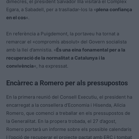
dimecres, el president Salvador Illa visitarà el Complex
Egara, a Sabadell, per a traslladar-los la «
plena confiança
en el cos
«.
En referència a Puigdemont, la portaveu ha tornat a
remarcar el «compromís absolut» del Govern socialista
amb la llei d’amnistia. «
És una eina fonamental per a la
recuperació de la normalitat a Catalunya i la
convivència
«, ha expressat.
Encàrrec a Romero per als pressupostos
En la primera reunió del Consell Executiu, el president ha
encarregat a la consellera d’Economia i Hisenda, Alícia
Romero, que comenci a treballar en els pressupostos de
la Generalitat. En la propera trobada, el 27 d’agost,
Romero portarà un informe sobre els possible calendaris
I l’opció de recuperar el projecte pactat amb ERC i tombat