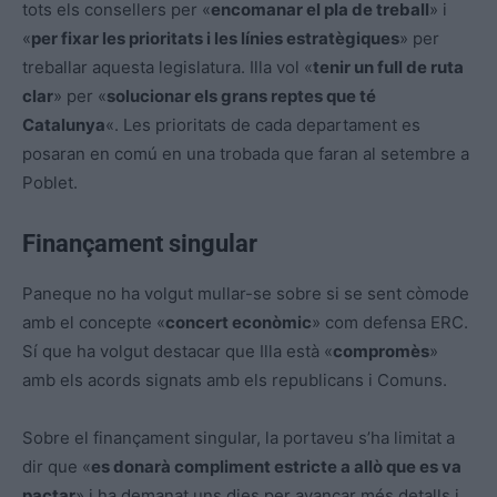
tots els consellers per «
encomanar el pla de treball
» i
«
per fixar les prioritats i les línies estratègiques
» per
treballar aquesta legislatura. Illa vol «
tenir un full de ruta
clar
» per «
solucionar els grans reptes que té
Catalunya
«. Les prioritats de cada departament es
posaran en comú en una trobada que faran al setembre a
Poblet.
Finançament singular
Paneque no ha volgut mullar-se sobre si se sent còmode
amb el concepte «
concert econòmic
» com defensa ERC.
Sí que ha volgut destacar que Illa està «
compromès
»
amb els acords signats amb els republicans i Comuns.
Sobre el finançament singular, la portaveu s’ha limitat a
dir que «
es donarà compliment estricte a allò que es va
pactar
» i ha demanat uns dies per avançar més detalls i