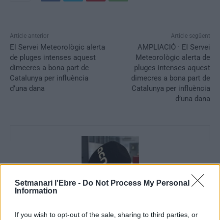
Article anterior
Article següent
El Servei Meteorològic alerta
AMPLIACIÓ · El Servei
de pluges intenses aquest
Meteorològic alerta de
dimecres a bona part de
pluges intenses aquest
Catalunya per influència
dimecres a bona part de
d’una dana
Catalunya per influència
d’una dana
Setmanari l'Ebre -
Do Not Process My Personal
Information
ACN
If you wish to opt-out of the sale, sharing to third parties, or