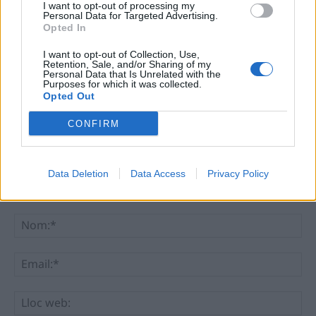
I want to opt-out of processing my
Personal Data for Targeted Advertising.
Opted In
I want to opt-out of Collection, Use,
DEIXA UNA RESPOSTA
Retention, Sale, and/or Sharing of my
Personal Data that Is Unrelated with the
Purposes for which it was collected.
Opted Out
CONFIRM
Data Deletion
Data Access
Privacy Policy
Comentari:
No
Ema
Llo
we