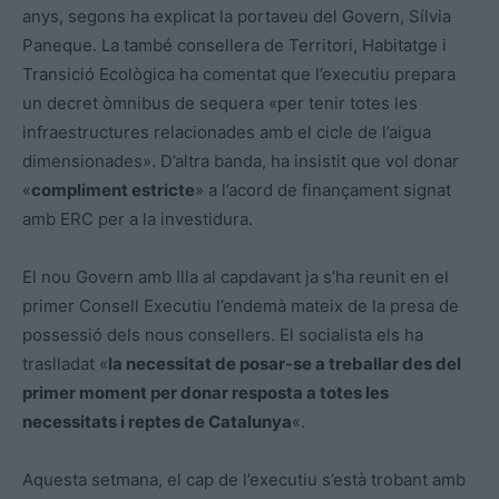
anys, segons ha explicat la portaveu del Govern, Sílvia
Paneque. La també consellera de Territori, Habitatge i
Transició Ecològica ha comentat que l’executiu prepara
un decret òmnibus de sequera «per tenir totes les
infraestructures relacionades amb el cicle de l’aigua
dimensionades». D’altra banda, ha insistit que vol donar
«
compliment estricte
» a l’acord de finançament signat
amb ERC per a la investidura.
El nou Govern amb Illa al capdavant ja s’ha reunit en el
primer Consell Executiu l’endemà mateix de la presa de
possessió dels nous consellers. El socialista els ha
traslladat «
la necessitat de posar-se a treballar des del
primer moment per donar resposta a totes les
necessitats i reptes de Catalunya
«.
Aquesta setmana, el cap de l’executiu s’està trobant amb