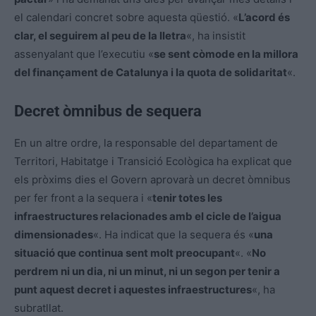
el calendari concret sobre aquesta qüestió. «
L’acord és
clar, el seguirem al peu de la lletra
«, ha insistit
assenyalant que l’executiu «
se sent còmode en la millora
del finançament de Catalunya i la quota de solidaritat
«.
Decret òmnibus de sequera
En un altre ordre, la responsable del departament de
Territori, Habitatge i Transició Ecològica ha explicat que
els pròxims dies el Govern aprovarà un decret òmnibus
per fer front a la sequera i «
tenir totes les
infraestructures relacionades amb el cicle de l’aigua
dimensionades
«. Ha indicat que la sequera és «
una
situació que continua sent molt preocupant
«. «
No
perdrem ni un dia, ni un minut, ni un segon per tenir a
punt aquest decret i aquestes infraestructures
«, ha
subratllat.