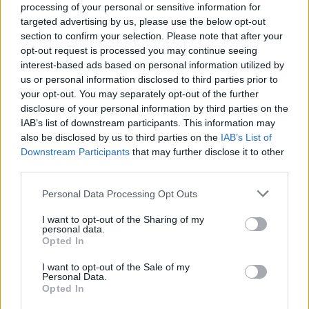
processing of your personal or sensitive information for
targeted advertising by us, please use the below opt-out
section to confirm your selection. Please note that after your
opt-out request is processed you may continue seeing
ARTICLES RELACIONATS
interest-based ads based on personal information utilized by
us or personal information disclosed to third parties prior to
Junts reclama que el judici a l’ara
your opt-out. You may separately opt-out of the further
alcaldable Ferré per les dietes se faça com
disclosure of your personal information by third parties on the
més aviat millor
IAB’s list of downstream participants. This information may
10 de juliol de 2026
also be disclosed by us to third parties on the
IAB’s List of
Política
Downstream Participants
that may further disclose it to other
third parties.
L’oposició en bloc tomba el pressupost a
Ulldecona i reprova el govern municipal
Personal Data Processing Opt Outs
10 de juliol de 2026
Política
I want to opt-out of the Sharing of my
personal data.
Opted In
El Ple d’Amposta aprova amb els vots
d’ERC el tercer préstec bancari de l’actual
I want to opt-out of the Sale of my
mandat
Personal Data.
Opted In
3 de juliol de 2026
Política