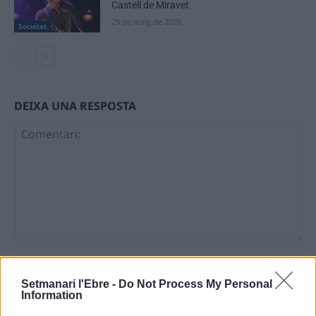
Castell de Miravet
29 de maig de 2026
Societat
DEIXA UNA RESPOSTA
Comentari:
No
Setmanari l'Ebre -
Do Not Process My Personal
Information
Ema