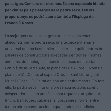
paisatges. Com ara els ebrencs. És una exposició ideada
per viatjar pels paisatges de la pedra seca, i en els
propers anys es podrà veure també a l’Espluga de
Francolí i Roses
”.
La major part dels paisatges rurals catalans estan
afaiçonats per la pedra seca, una tècnica mil·lenària i
universal que ha bastit milers i milers de quilòmetres de
parets i de construccions aixecades per dones i homes
anònims, de tipologia, dimensions i usos molt variats.
L’altiplà de la Terra Alta, la plana del Baix Ebre – Montsià,
plana de l’Alt Camp, el cap de Creus i Sant Llorenç del
Munt i l’Obac – El Cairat en són una petita mostra. En tots
ells, la pedra seca hi té una presència notable, sovint
aclaparadora, i amb una fascinant riquesa d’arquitectures
(murs, barraques, cabanes, aljubs, sínies, forns, entre
tantes altres construccions) que modela i condiciona