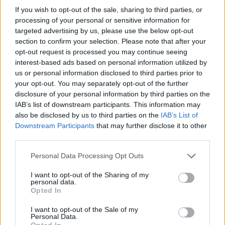
If you wish to opt-out of the sale, sharing to third parties, or
Llo
processing of your personal or sensitive information for
we
targeted advertising by us, please use the below opt-out
section to confirm your selection. Please note that after your
Deseu el meu nom, el correu electrònic i el lloc web en
opt-out request is processed you may continue seeing
aquest navegador per a la propera vegada que comenti.
interest-based ads based on personal information utilized by
us or personal information disclosed to third parties prior to
your opt-out. You may separately opt-out of the further
disclosure of your personal information by third parties on the
IAB’s list of downstream participants. This information may
also be disclosed by us to third parties on the
IAB’s List of
Downstream Participants
that may further disclose it to other
third parties.
ÚLTIMES NOTÍCIES
Personal Data Processing Opt Outs
L’Observatori de l’Ebre lidera de nou la
recerca sobre l’astre rei en el segon
I want to opt-out of the Sharing of my
eclipsi solar total de la seva història
personal data.
Opted In
7 d'agost de 2026
I want to opt-out of the Sale of my
Personal Data.
L’Ajuntament de Tortosa amplia el
Opted In