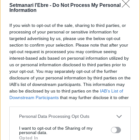
l’energia en renovables l’any 2050
Setmanari l'Ebre -
Do Not Process My Personal
11 de maig de 2026
Information
Energia
If you wish to opt-out of the sale, sharing to third parties, or
Catalunya va fer 152 inspeccions a
processing of your personal or sensitive information for
instal·lacions radioactives l’any passat
targeted advertising by us, please use the below opt-out
8 de maig de 2026
section to confirm your selection. Please note that after your
Energia
opt-out request is processed you may continue seeing
interest-based ads based on personal information utilized by
us or personal information disclosed to third parties prior to
your opt-out. You may separately opt-out of the further
disclosure of your personal information by third parties on the
IAB’s list of downstream participants. This information may
DEIXA UNA RESPOSTA
also be disclosed by us to third parties on the
IAB’s List of
Downstream Participants
that may further disclose it to other
third parties.
Personal Data Processing Opt Outs
I want to opt-out of the Sharing of my
personal data.
Opted In