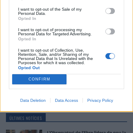
Comentari:
I want to opt-out of the Sale of my
Personal Data.
No
Opted In
I want to opt-out of processing my
Ema
Personal Data for Targeted Advertising.
Opted In
Llo
I want to opt-out of Collection, Use,
we
Retention, Sale, and/or Sharing of my
Personal Data that Is Unrelated with the
Purposes for which it was collected.
Deseu el meu nom, el correu electrònic i el lloc web en
Opted Out
aquest navegador per a la propera vegada que comenti.
CONFIRM
Data Deletion
Data Access
Privacy Policy
ÚLTIMES NOTÍCIES
L’Observatori de l’Ebre lidera de nou la