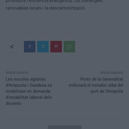
promoure l’eficiència energètica, l’ús d’energies
renovables locals i la descarbonització.
Article anterior
Article següent
Les escoles agràries
Ports de la Generalitat
d’Amposta i Gandesa es
millorarà el mirador urbà del
mobilitzen en demanda
port de l’Ampolla
d’estabilitat laboral dels
docents