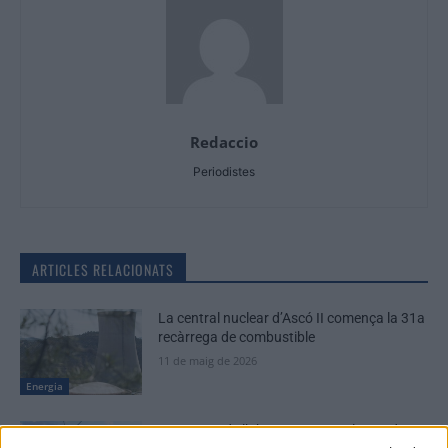
Redaccio
Periodistes
ARTICLES RELACIONATS
La central nuclear d’Ascó II comença la 31a
recàrrega de combustible
11 de maig de 2026
Energia
Les Terres de l’Ebre aportaran el 13 % de