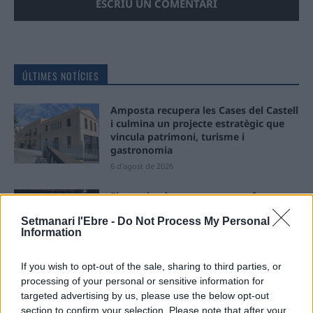
ÚLTIMES NOTÍCIES
Amposta recupera les Cases del Castell
i culmina un projecte estratègic que
vincula patrimoni, turisme i
gastronomia
6 d'agost de 2026
Els vestits de paper guanyen força
enguany amb més modistes i gairebé
Setmanari l'Ebre -
Do Not Process My Personal
40 peces a concurs
Information
31 de juliol de 2026
If you wish to opt-out of the sale, sharing to third parties, or
“L’eclipsi serà una oportunitat també
processing of your personal or sensitive information for
per a gaudir de les Festes Majors
targeted advertising by us, please use the below opt-out
d’Amposta”
section to confirm your selection. Please note that after your