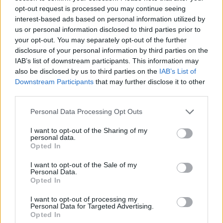
31 de juliol de 2026
opt-out request is processed you may continue seeing
interest-based ads based on personal information utilized by
us or personal information disclosed to third parties prior to
Blaumut lidera el cartell musical de les
your opt-out. You may separately opt-out of the further
Festes
disclosure of your personal information by third parties on the
31 de juliol de 2026
IAB’s list of downstream participants. This information may
also be disclosed by us to third parties on the
IAB’s List of
Downstream Participants
that may further disclose it to other
Carrega més
third parties.
Personal Data Processing Opt Outs
I want to opt-out of the Sharing of my
personal data.
Opted In
I want to opt-out of the Sale of my
Personal Data.
Opted In
I want to opt-out of processing my
Personal Data for Targeted Advertising.
Opted In