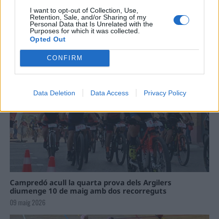
I want to opt-out of Collection, Use,
Retention, Sale, and/or Sharing of my
Personal Data that Is Unrelated with the
Purposes for which it was collected.
Opted Out
La Cursa de l’Aldea segona d’etiqueta d’or de la
Running Sèries Terres de l’Ebre
CONFIRM
09 maig 2026
Data Deletion
Data Access
Privacy Policy
Campredó acull la quarta prova dels Argilers
diumenge 10 de maig amb dos recorreguts
09 maig 2026