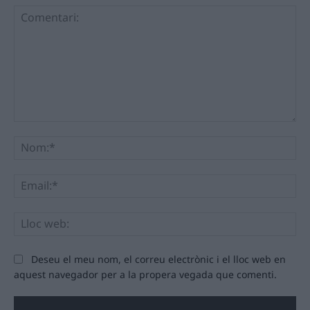
Comentari:
No
Ema
Llo
we
Deseu el meu nom, el correu electrònic i el lloc web en
aquest navegador per a la propera vegada que comenti.