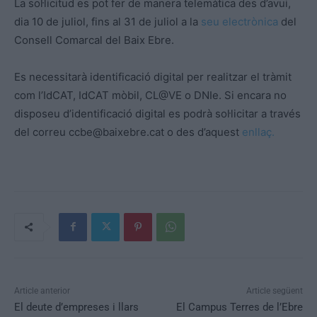
La sol·licitud es pot fer de manera telemàtica des d’avui,
dia 10 de juliol, fins al 31 de juliol a la
seu electrònica
del
Consell Comarcal del Baix Ebre.
Es necessitarà identificació digital per realitzar el tràmit
com l’IdCAT, IdCAT mòbil, CL@VE o DNIe. Si encara no
disposeu d’identificació digital es podrà sol·licitar a través
del correu
ccbe@baixebre.cat
o des d’aquest
enllaç.
Article anterior
Article següent
El deute d’empreses i llars
El Campus Terres de l’Ebre