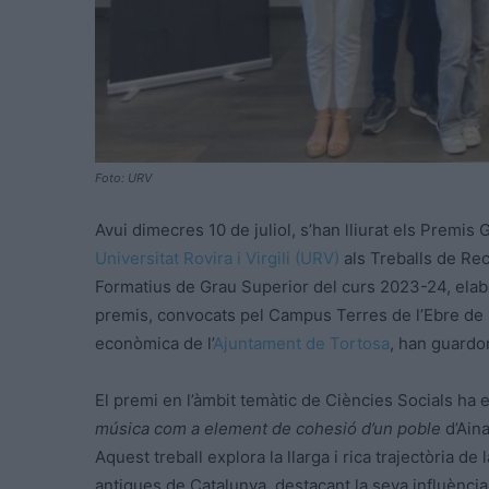
Foto: URV
Avui dimecres 10 de juliol, s’han lliurat els Premi
Universitat Rovira i Virgili (URV)
als Treballs de Rec
Formatius de Grau Superior del curs 2023-24, elab
premis, convocats pel Campus Terres de l’Ebre de la 
econòmica de l’
Ajuntament de Tortosa
, han guardon
El premi en l’àmbit temàtic de Ciències Socials ha e
música com a element de cohesió d’un poble
d’Aina
Aquest treball explora la llarga i rica trajectòria d
antigues de Catalunya, destacant la seva influència 