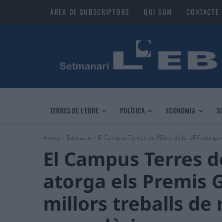
ÀREA DE SUBSCRIPTORS
QUI SOM
CONTACTE
TERRES DE L’EBRE
POLÍTICA
ECONOMIA
S
Home
Educació
El Campus Terres de l’Ebre de la URV atorga 
El Campus Terres de
atorga els Premis 
millors treballs de 