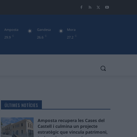
Amposta
Gandesa
Mora
C
C
C
29.9
26.6
27.2
ÚLTIMES NOTÍCIES
Amposta recupera les Cases del
Castell i culmina un projecte
estratègic que vincula patrimoni,