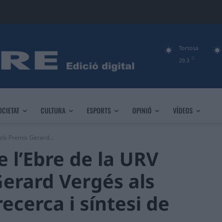
Tortosa
C
29.3
OCIETAT
CULTURA
ESPORTS
OPINIÓ
VÍDEOS
els Premis Gerard...
 l’Ebre de la URV
Gerard Vergés als
recerca i síntesi de