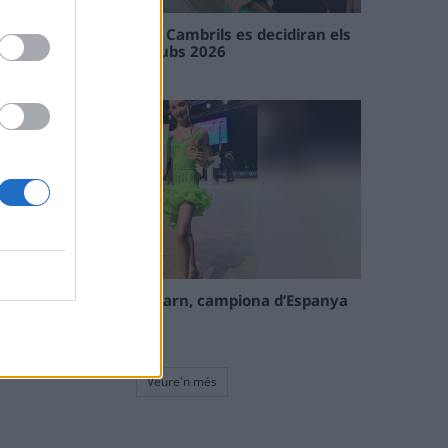
En les tirades de Flix i Cambrils es decidiran els
campions de l’Interclubs 2026
08 maig 2026
La tortosina Cinta Talarn, campiona d’Espanya
de 10 balls solo júnior
08 maig 2026
Veure'n més