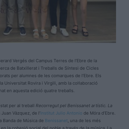
s Gerard Vergés del Campus Terres de l’Ebre de la
erca de Batxillerat i Treballs de Síntesi de Cicles
orats per alumnes de les comarques de l’Ebre. Els
Universitat Rovira i Virgili, amb la col·laboració
at en aquesta edició quatre treballs.
stat per al treball
Recorregut pel Benissanet artístic. La
 Juan Vàzquez, de l’
Institut Julio Antonio
de Móra d’Ebre.
e la Banda de Música de
Benissanet
, una de les més
en la cohesió social del poble a través de la música. La