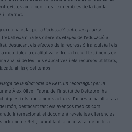
i entrevistes amb membres i exmembres de la banda,
 i internet.
 guardó ha estat per a
L’educació entre fang i arròs
El treball examina les diferents etapes de l’educació a
itat, destacant els efectes de la repressió franquista i els
a metodologia qualitativa, el treball recull testimonis de
 anàlisi de les lleis educatives i els recursos utilitzats,
ucatiu al llarg del temps.
 viatge de la síndrome de Rett. un recorregut per la
lumne Àlex Oliver Fabra, de l’Institut de Deltebre, ha
 clíniques i els tractaments actuals d’aquesta malaltia rara,
 del món, destacant tant els avenços mèdics com
mparatiu internacional, el document revela les diferències
 síndrome de Rett, subratllant la necessitat de millorar