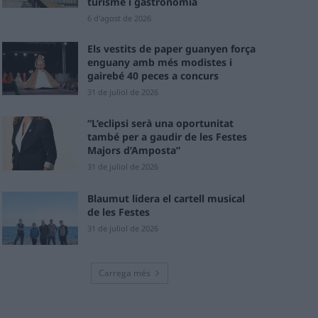
turisme i gastronomia
6 d'agost de 2026
Els vestits de paper guanyen força
enguany amb més modistes i
gairebé 40 peces a concurs
31 de juliol de 2026
“L’eclipsi serà una oportunitat
també per a gaudir de les Festes
Majors d’Amposta”
31 de juliol de 2026
Blaumut lidera el cartell musical
de les Festes
31 de juliol de 2026
Carrega més