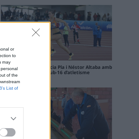
sonal or
ection to
ou may
Paula Sintorres, Patrícia Pla i Néstor Altaba amb
 personal
la selecció catalana sub-16 d’atletisme
out of the
08 maig 2026
 downstream
B’s List of