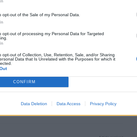
In
 de l’Ebre. Durant les intervencions han posat èmfasis en
 posar en valor les seves idees i la necessitat de retenir
o opt-out of the Sale of my Personal Data.
In
to opt-out of processing my Personal Data for Targeted
rré, ha destacat que els estudiants premiats aborden
ing.
mpus de contribuir amb el coneixement dels seus
In
al. La qualitat dels treballs ha anat de la mà amb els seus
o opt-out of Collection, Use, Retention, Sale, and/or Sharing
itat, fent que ja hagin estat assignats al Campus en la seva
ersonal Data that Is Unrelated with the Purposes for which it
lected.
Out
CONFIRM
Data Deletion
Data Access
Privacy Policy