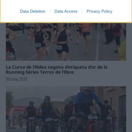
Data Deletion
Data Access
Privacy Policy
La Cursa de l’Aldea segona d’etiqueta d’or de la
Running Sèries Terres de l’Ebre
09 maig 2026