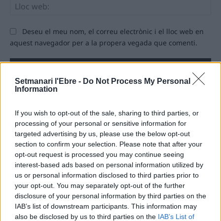
Llo
we
Deseu el meu nom, el correu electrònic i el lloc web en
aquest navegador per a la propera vegada que comenti.
Setmanari l'Ebre -
Do Not Process My Personal
Information
If you wish to opt-out of the sale, sharing to third parties, or
ÚLTIMES NOTÍCIES
processing of your personal or sensitive information for
targeted advertising by us, please use the below opt-out
section to confirm your selection. Please note that after your
L’Observatori de l’Ebre lidera de nou la
opt-out request is processed you may continue seeing
recerca sobre l’astre rei en el segon
eclipsi solar total de la seva història
interest-based ads based on personal information utilized by
us or personal information disclosed to third parties prior to
7 d'agost de 2026
your opt-out. You may separately opt-out of the further
disclosure of your personal information by third parties on the
L’Ajuntament de Tortosa amplia el
IAB’s list of downstream participants. This information may
termini de les obres de l’aparcament
also be disclosed by us to third parties on the
IAB’s List of