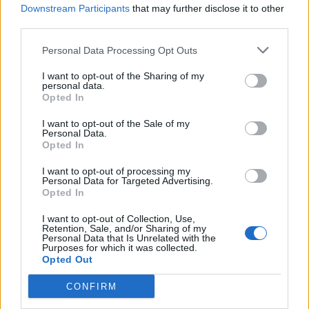
dels terrenys de Renfe per les altes
Downstream Participants
that may further disclose it to other
temperatures
third parties.
7 d'agost de 2026
Personal Data Processing Opt Outs
Amposta recupera les Cases del Castell
i culmina un projecte estratègic que
I want to opt-out of the Sharing of my
vincula patrimoni, turisme i
personal data.
Opted In
gastronomia
6 d'agost de 2026
I want to opt-out of the Sale of my
Personal Data.
Els vestits de paper guanyen força
Opted In
enguany amb més modistes i gairebé
40 peces a concurs
I want to opt-out of processing my
Personal Data for Targeted Advertising.
31 de juliol de 2026
Opted In
I want to opt-out of Collection, Use,
Carrega més
Retention, Sale, and/or Sharing of my
Personal Data that Is Unrelated with the
Purposes for which it was collected.
Opted Out
CONFIRM