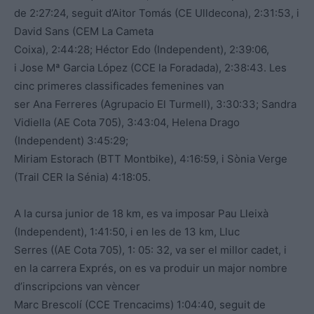
de 2:27:24, seguit d’Aitor Tomás (CE Ulldecona), 2:31:53, i
David Sans (CEM La Cameta
Coixa), 2:44:28; Héctor Edo (Independent), 2:39:06,
i Jose Mª Garcia López (CCE la Foradada), 2:38:43. Les
cinc primeres classificades femenines van
ser Ana Ferreres (Agrupacio El Turmell), 3:30:33; Sandra
Vidiella (AE Cota 705), 3:43:04, Helena Drago
(Independent) 3:45:29;
Miriam Estorach (BTT Montbike), 4:16:59, i Sònia Verge
(Trail CER la Sénia) 4:18:05.
A la cursa junior de 18 km, es va imposar Pau Lleixà
(Independent), 1:41:50, i en les de 13 km, Lluc
Serres ((AE Cota 705), 1: 05: 32, va ser el millor cadet, i
en la carrera Exprés, on es va produir un major nombre
d’inscripcions van vèncer
Marc Brescolí (CCE Trencacims) 1:04:40, seguit de