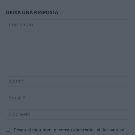
DEIXA UNA RESPOSTA
Comentari:
No
Ema
Llo
we
Deseu el meu nom, el correu electrònic i el lloc web en