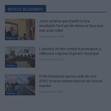
ARTICLES RELACIONATS
Junts reclama que el judici a l’ara
alcaldable Ferré per les dietes se faça com
més aviat millor
10 de juliol de 2026
Política
L’oposició en bloc tomba el pressupost a
Ulldecona i reprova el govern municipal
10 de juliol de 2026
Política
El Ple d’Amposta aprova amb els vots
d’ERC el tercer préstec bancari de l’actual
mandat
3 de juliol de 2026
Política