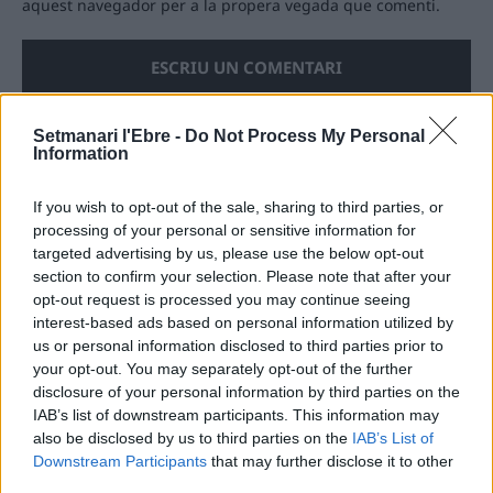
aquest navegador per a la propera vegada que comenti.
Setmanari l'Ebre -
Do Not Process My Personal
Information
ÚLTIMES NOTÍCIES
If you wish to opt-out of the sale, sharing to third parties, or
processing of your personal or sensitive information for
L’Observatori de l’Ebre lidera de nou la
targeted advertising by us, please use the below opt-out
recerca sobre l’astre rei en el segon
eclipsi solar total de la seva història
section to confirm your selection. Please note that after your
opt-out request is processed you may continue seeing
7 d'agost de 2026
interest-based ads based on personal information utilized by
us or personal information disclosed to third parties prior to
L’Ajuntament de Tortosa amplia el
your opt-out. You may separately opt-out of the further
termini de les obres de l’aparcament
disclosure of your personal information by third parties on the
dels terrenys de Renfe per les altes
IAB’s list of downstream participants. This information may
temperatures
also be disclosed by us to third parties on the
IAB’s List of
7 d'agost de 2026
Downstream Participants
that may further disclose it to other
third parties.