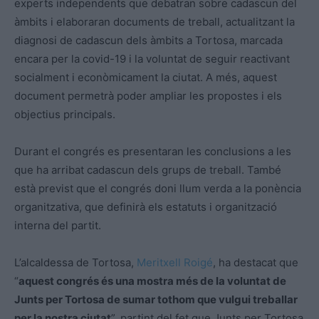
experts independents que debatran sobre cadascun del
àmbits i elaboraran documents de treball, actualitzant la
diagnosi de cadascun dels àmbits a Tortosa, marcada
encara per la covid-19 i la voluntat de seguir reactivant
socialment i econòmicament la ciutat. A més, aquest
document permetrà poder ampliar les propostes i els
objectius principals.
Durant el congrés es presentaran les conclusions a les
que ha arribat cadascun dels grups de treball. També
està previst que el congrés doni llum verda a la ponència
organitzativa, que definirà els estatuts i organització
interna del partit.
L’alcaldessa de Tortosa,
Meritxell Roigé
, ha destacat que
“
aquest congrés és una mostra més de la voluntat de
Junts per Tortosa de sumar tothom que vulgui treballar
per la nostra ciutat
”, partint del fet que Junts per Tortosa