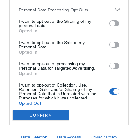
Amposta recupera les Cases del Castell
i culmina un projecte estratègic que
Personal Data Processing Opt Outs
vincula patrimoni, turisme i
gastronomia
I want to opt-out of the Sharing of my
personal data.
6 d'agost de 2026
Opted In
Els vestits de paper guanyen força
I want to opt-out of the Sale of my
enguany amb més modistes i gairebé
Personal Data.
40 peces a concurs
Opted In
31 de juliol de 2026
I want to opt-out of processing my
Personal Data for Targeted Advertising.
Carrega més
Opted In
I want to opt-out of Collection, Use,
Retention, Sale, and/or Sharing of my
Personal Data that Is Unrelated with the
Purposes for which it was collected.
Opted Out
CONFIRM
Data Deletion
Data Access
Privacy Policy