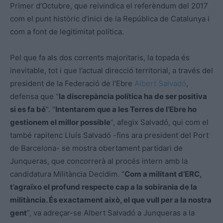
Primer d’Octubre, que reivindica el referèndum del 2017
com el punt històric d’inici de la República de Catalunya i
com a font de legitimitat política.
Pel que fa als dos corrents majoritaris, la topada és
inevitable, tot i que l’actual direcció territorial, a través del
president de la Federació de l’Ebre
Albert Salvadó
,
defensa que “
la discrepància política ha de ser positiva
si es fa bé
”. “
Intentarem que a les Terres de l’Ebre ho
gestionem el millor possible
”, afegix Salvadó, qui com el
també rapitenc Lluís Salvadó -fins ara president del Port
de Barcelona- se mostra obertament partidari de
Junqueras, que concorrerà al procés intern amb la
candidatura Militància Decidim. “
Com a militant d’ERC,
t’agraïxo el profund respecte cap a la sobirania de la
militància. És exactament això, el que vull per a la nostra
gent
”, va adreçar-se Albert Salvadó a Junqueras a la