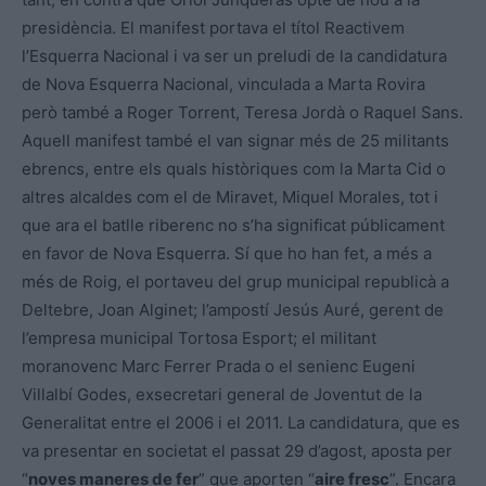
presidència. El manifest portava el títol Reactivem
l’Esquerra Nacional i va ser un preludi de la candidatura
de Nova Esquerra Nacional, vinculada a Marta Rovira
però també a Roger Torrent, Teresa Jordà o Raquel Sans.
Aquell manifest també el van signar més de 25 militants
ebrencs, entre els quals històriques com la Marta Cid o
altres alcaldes com el de Miravet, Miquel Morales, tot i
que ara el batlle riberenc no s’ha significat públicament
en favor de Nova Esquerra. Sí que ho han fet, a més a
més de Roig, el portaveu del grup municipal republicà a
Deltebre, Joan Alginet; l’ampostí Jesús Auré, gerent de
l’empresa municipal Tortosa Esport; el militant
moranovenc Marc Ferrer Prada o el senienc Eugeni
Villalbí Godes, exsecretari general de Joventut de la
Generalitat entre el 2006 i el 2011. La candidatura, que es
va presentar en societat el passat 29 d’agost, aposta per
“
noves maneres de fer
” que aporten “
aire fresc
”. Encara