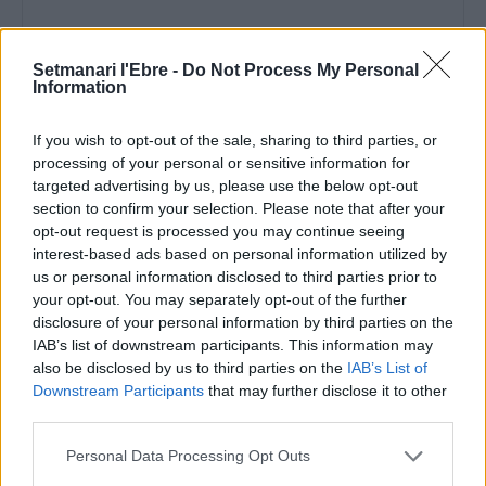
Setmanari l'Ebre -
Do Not Process My Personal
Information
Comentari:
If you wish to opt-out of the sale, sharing to third parties, or
No
processing of your personal or sensitive information for
targeted advertising by us, please use the below opt-out
section to confirm your selection. Please note that after your
Ema
opt-out request is processed you may continue seeing
interest-based ads based on personal information utilized by
Llo
us or personal information disclosed to third parties prior to
we
your opt-out. You may separately opt-out of the further
disclosure of your personal information by third parties on the
Deseu el meu nom, el correu electrònic i el lloc web en
IAB’s list of downstream participants. This information may
aquest navegador per a la propera vegada que comenti.
also be disclosed by us to third parties on the
IAB’s List of
Downstream Participants
that may further disclose it to other
third parties.
Personal Data Processing Opt Outs