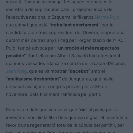
xarxa X. Tampoc ha amagat les seues intencions la
secretària de supramunicipals i projectes locals de
l’executiva nacional d’Esquerra, la flixanca
Norma Pujol
,
que admet que està “
treballant obertament
” per la
candidatura de l’exvicepresident del Govern, empresonat
durant més de tres anys i mig per l’organització de l’1-O.
Pujol també advoca per “
un procés el més respectuós
possible
”. Tant ella com Albert Salvadó han qüestionat
opinions vessades a la xarxa com la de l’alcalde d’Alcanar,
Joan Roig
, que es va mostrar “
decebut
” amb el
“
meliquisme desbordant
” de Junqueras, que havia
demanat avançar el congrés previst per al 30 de
novembre, data finalment ratificada pel partit.
Roig és un dels que van votar que “
no
” al pacte per a
investir el socialista Illa i dels que van signar el manifest a
favor d’una regeneració total de la cúpula del partit i, per
tant, en contra que Oriol Junqueras opte de nou a la