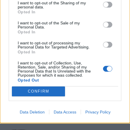
I want to opt-out of the Sharing of my
personal data.
Opted In
ÚLTIMES NOTÍCIES
I want to opt-out of the Sale of my
Personal Data.
L’Ajuntament de Tortosa amplia el
Opted In
termini de les obres de l’aparcament
dels terrenys de Renfe per les altes
I want to opt-out of processing my
temperatures
Personal Data for Targeted Advertising.
7 d'agost de 2026
Opted In
Amposta recupera les Cases del Castell
I want to opt-out of Collection, Use,
Retention, Sale, and/or Sharing of my
i culmina un projecte estratègic que
Personal Data that Is Unrelated with the
vincula patrimoni, turisme i
Purposes for which it was collected.
gastronomia
Opted Out
6 d'agost de 2026
CONFIRM
Els vestits de paper guanyen força
enguany amb més modistes i gairebé
40 peces a concurs
Data Deletion
Data Access
Privacy Policy
31 de juliol de 2026