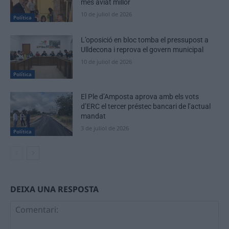
més aviat millor
10 de juliol de 2026
Política
L’oposició en bloc tomba el pressupost a
Ulldecona i reprova el govern municipal
10 de juliol de 2026
Política
El Ple d’Amposta aprova amb els vots
d’ERC el tercer préstec bancari de l’actual
mandat
3 de juliol de 2026
Política
DEIXA UNA RESPOSTA