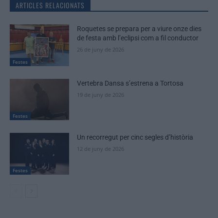
ARTICLES RELACIONATS
Roquetes se prepara per a viure onze dies
de festa amb l’eclipsi com a fil conductor
26 de juny de 2026
Festes
Vertebra Dansa s’estrena a Tortosa
19 de juny de 2026
Festes
Un recorregut per cinc segles d’història
12 de juny de 2026
Festes