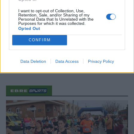
d’Amposta”
I want to opt-out of Collection, Use,
31 de juliol de 2026
Retention, Sale, and/or Sharing of my
Personal Data that Is Unrelated with the
Purposes for which it was collected.
Blaumut lidera el cartell musical de les
Opted Out
Festes
CONFIRM
31 de juliol de 2026
Carrega més
Data Deletion
Data Access
Privacy Policy