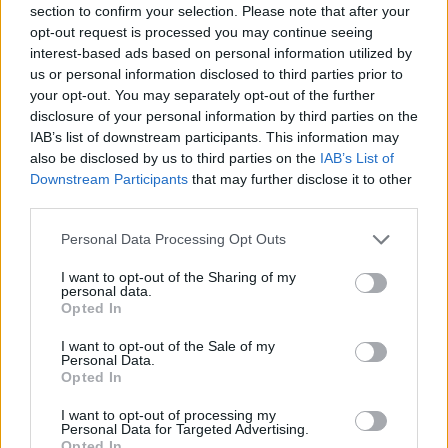
section to confirm your selection. Please note that after your
opt-out request is processed you may continue seeing
interest-based ads based on personal information utilized by
us or personal information disclosed to third parties prior to
your opt-out. You may separately opt-out of the further
disclosure of your personal information by third parties on the
ÚLTIMES NOTÍCIES
IAB’s list of downstream participants. This information may
also be disclosed by us to third parties on the
IAB’s List of
Downstream Participants
that may further disclose it to other
Amposta recupera les Cases del Castell
third parties.
i culmina un projecte estratègic que
vincula patrimoni, turisme i
Personal Data Processing Opt Outs
gastronomia
6 d'agost de 2026
I want to opt-out of the Sharing of my
personal data.
Opted In
Els vestits de paper guanyen força
enguany amb més modistes i gairebé
I want to opt-out of the Sale of my
40 peces a concurs
Personal Data.
31 de juliol de 2026
Opted In
I want to opt-out of processing my
“L’eclipsi serà una oportunitat també
Personal Data for Targeted Advertising.
per a gaudir de les Festes Majors
Opted In