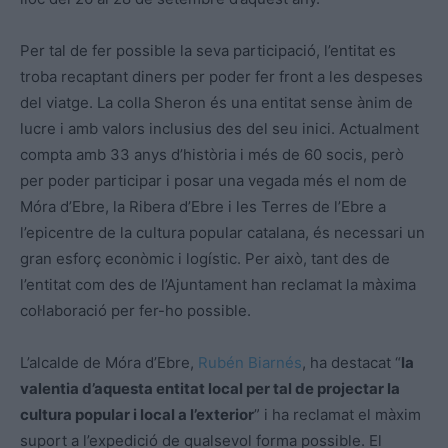
Per tal de fer possible la seva participació, l’entitat es
troba recaptant diners per poder fer front a les despeses
del viatge. La colla Sheron és una entitat sense ànim de
lucre i amb valors inclusius des del seu inici. Actualment
compta amb 33 anys d’història i més de 60 socis, però
per poder participar i posar una vegada més el nom de
Móra d’Ebre, la Ribera d’Ebre i les Terres de l’Ebre a
l’epicentre de la cultura popular catalana, és necessari un
gran esforç econòmic i logístic. Per això, tant des de
l’entitat com des de l’Ajuntament han reclamat la màxima
col·laboració per fer-ho possible.
L’alcalde de Móra d’Ebre,
Rubén Biarnés
, ha destacat “
la
valentia d’aquesta entitat local per tal de projectar la
cultura popular i local a l’exterior
” i ha reclamat el màxim
suport a l’expedició de qualsevol forma possible. El