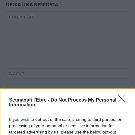
DEIXA UNA RESPOSTA
Comentari:
No
Ema
Setmanari l'Ebre -
Do Not Process My Personal
Llo
Information
we
If you wish to opt-out of the sale, sharing to third parties, or
Deseu el meu nom, el correu electrònic i el lloc web en
processing of your personal or sensitive information for
aquest navegador per a la propera vegada que comenti.
targeted advertising by us, please use the below opt-out