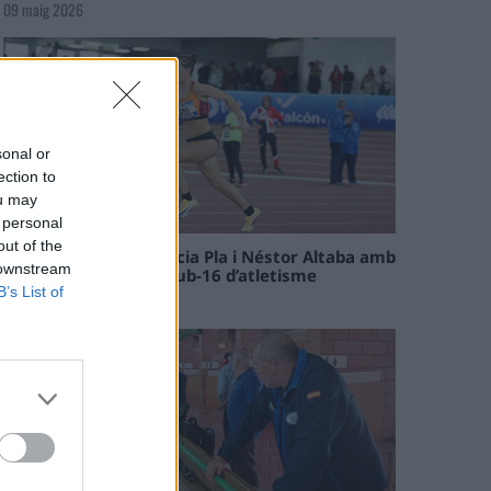
09 maig 2026
sonal or
ection to
ou may
 personal
out of the
Paula Sintorres, Patrícia Pla i Néstor Altaba amb
 downstream
la selecció catalana sub-16 d’atletisme
B’s List of
08 maig 2026