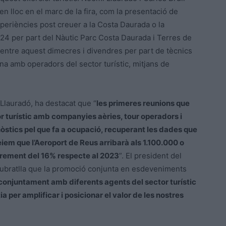
en lloc en el marc de la fira, com la presentació de
periències post creuer a la Costa Daurada o la
24 per part del Nàutic Parc Costa Daurada i Terres de
 entre aquest dimecres i divendres per part de tècnics
na amb operadors del sector turístic, mitjans de
Llauradó, ha destacat que “
les primeres reunions que
 turístic amb companyies aèries, tour operadors i
nòstics pel que fa a ocupació, recuperant les dades que
em que l’Aeroport de Reus arribarà als 1.100.000 o
crement del 16% respecte al 2023
”. El president del
 subratlla que la promoció conjunta en esdeveniments
conjuntament amb diferents agents del sector turístic
ia per amplificar i posicionar el valor de les nostres