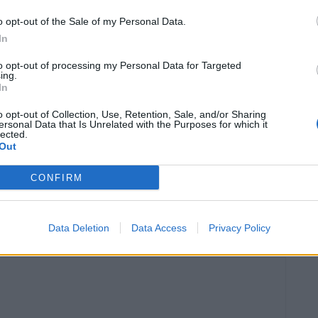
aleria i Turisme de la província de Tarragona i la Cambra
o opt-out of the Sale of my Personal Data.
.
In
to opt-out of processing my Personal Data for Targeted
ing.
In
o opt-out of Collection, Use, Retention, Sale, and/or Sharing
ersonal Data that Is Unrelated with the Purposes for which it
lected.
Out
CONFIRM
Article següent
Albert Delgado guanya el Premi de Poesia per adults
del 41è Concurs Literari de Sant Antoni del Perelló
Data Deletion
Data Access
Privacy Policy