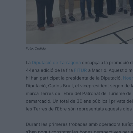
Foto: Cedida
La
Diputació de Tarragona
encapçala la promoció de
44ena edició de la fira
FITUR
a Madrid. Aquest dime
hi han participat la presidenta de la Diputació,
Noem
Diputació, Carlos Brull, el vicepresident segon de 
marca Terres de l’Ebre del Patronat de Turisme de 
demarcació. Un total de 30 ens públics i privats de
les Terres de l’Ebre són representats aquests dies
Durant les primeres trobades amb operadors turísti
s’han pogut constatar les bones perspectives per aq