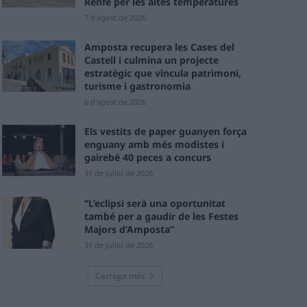
Renfe per les altes temperatures
7 d'agost de 2026
Amposta recupera les Cases del
Castell i culmina un projecte
estratègic que vincula patrimoni,
turisme i gastronomia
6 d'agost de 2026
Els vestits de paper guanyen força
enguany amb més modistes i
gairebé 40 peces a concurs
31 de juliol de 2026
“L’eclipsi serà una oportunitat
també per a gaudir de les Festes
Majors d’Amposta”
31 de juliol de 2026
Carrega més