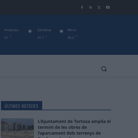
Amposta
Gandesa
Mora
C
C
C
31
31.7
36.2
ÚLTIMES NOTÍCIES
L’Ajuntament de Tortosa amplia el
termini de les obres de
l’aparcament dels terrenys de