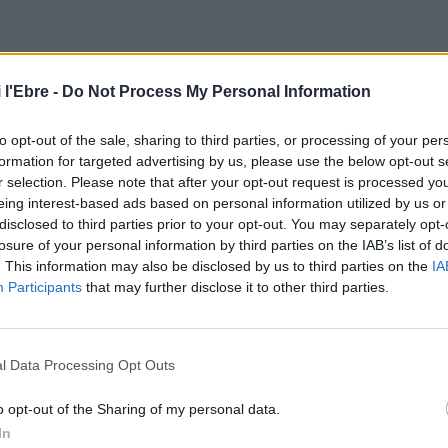
ió participen a FITUR de la mà del Patronat de Turisme de
oció conjunta Corner. Les marques turístiques Costa
 l'Ebre -
Do Not Process My Personal Information
fira amb un estand cadascuna, en el marc de l’espai de
to opt-out of the sale, sharing to third parties, or processing of your per
formation for targeted advertising by us, please use the below opt-out s
r selection. Please note that after your opt-out request is processed y
er Calafell, Cambrils, Cunit, El Vendrell, L’Hospitalet de
eing interest-based ads based on personal information utilized by us or
 Platja, Reus, Salou, Tarragona, Valls i Vila-seca-La
disclosed to third parties prior to your opt-out. You may separately opt-
s de l’Ebre s’hi promocionen les destinacions d’Amposta,
losure of your personal information by third parties on the IAB’s list of
. This information may also be disclosed by us to third parties on the
IA
és dels Consells Comarcals del Baix Ebre i de la Terra
Participants
that may further disclose it to other third parties.
àutic Parc Costa Daurada i Terres de l’Ebre, l’Associació
l Data Processing Opt Outs
ona, l’Associació d’hotels de la província de Tarragona,
bre, l’Associació d’Apartaments Turístics Costa Daurada i
o opt-out of the Sharing of my personal data.
ació de càmpings de la Costa Daurada i Terres de l’Ebre,
In