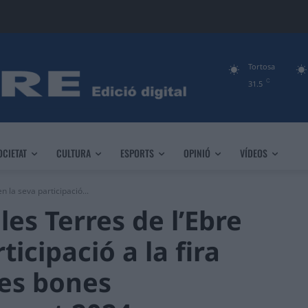
Tortosa
C
31.5
OCIETAT
CULTURA
ESPORTS
OPINIÓ
VÍDEOS
 la seva participació...
les Terres de l’Ebre
icipació a la fira
les bones