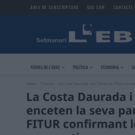
ÀREA DE SUBSCRIPTORS
QUI SOM
CONTACTE
TERRES DE L’EBRE
POLÍTICA
ECONOMIA
S
Home
Turisme
La Costa Daurada i les Terres de l'Ebre enceten
La Costa Daurada i 
enceten la seva part
FITUR confirmant 