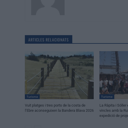
ARTICLES RELACIONATS
Turisme
Turisme
Vuit platges i tres ports de la costa de
La Ràpita i Sóller
l’Ebre aconseguixen la Bandera Blava 2026
vincles amb la Ru
expedició de proj