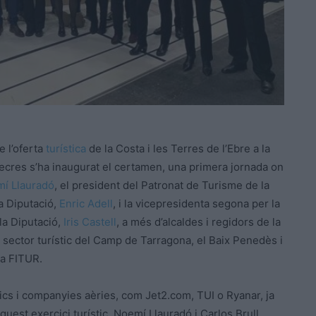
 l’oferta
turística
de la Costa i les Terres de l’Ebre a la
cres s’ha inaugurat el certamen, una primera jornada on
í Llauradó
, el president del Patronat de Turisme de la
la Diputació,
Enric Adell
, i la vicepresidenta segona per la
la Diputació,
Iris Castell
, a més d’alcaldes i regidors de la
l sector turístic del Camp de Tarragona, el Baix Penedès i
 a FITUR.
cs i companyies aèries, com Jet2.com, TUI o Ryanar, ja
uest exercici turístic. Noemí Llauradó i Carlos Brull