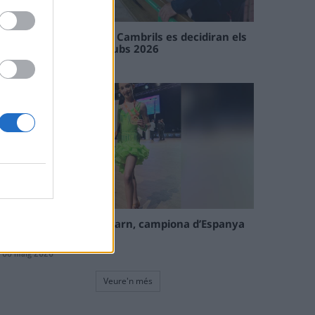
En les tirades de Flix i Cambrils es decidiran els
campions de l’Interclubs 2026
08 maig 2026
La tortosina Cinta Talarn, campiona d’Espanya
de 10 balls solo júnior
08 maig 2026
Veure'n més