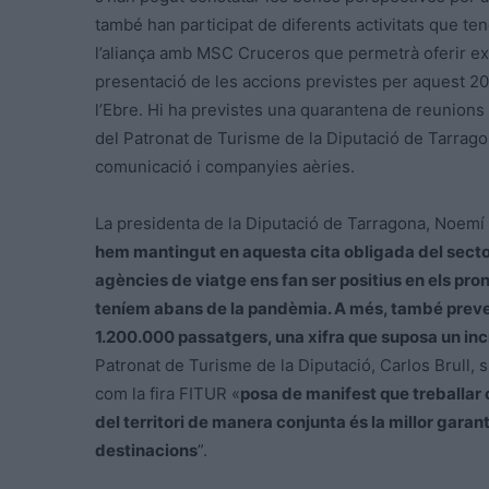
també han participat de diferents activitats que ten
l’aliança amb MSC Cruceros que permetrà oferir ex
presentació de les accions previstes per aquest 20
l’Ebre. Hi ha previstes una quarantena de reunions
del Patronat de Turisme de la Diputació de Tarrago
comunicació i companyies aèries.
La presidenta de la Diputació de Tarragona, Noemí 
hem mantingut en aquesta cita obligada del sector
agències de viatge ens fan ser positius en els pro
teníem abans de la pandèmia. A més, també prevei
1.200.000 passatgers, una xifra que suposa un in
Patronat de Turisme de la Diputació, Carlos Brull,
com la fira FITUR «
posa de manifest que treballar 
del territori de manera conjunta és la millor garant
destinacions
”.