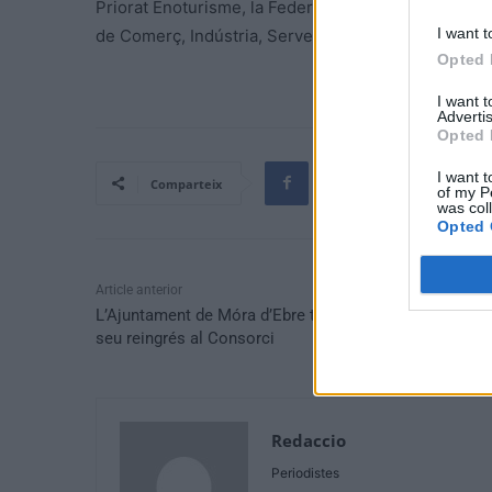
Priorat Enoturisme, la Federació Empresarial d’Host
I want t
de Comerç, Indústria, Serveis i Navegació de Reus
Opted 
I want 
Advertis
Opted 
I want t
Comparteix
of my P
was col
Opted 
Article anterior
L’Ajuntament de Móra d’Ebre treballa amb COMEBE el
seu reingrés al Consorci
Redaccio
Periodistes