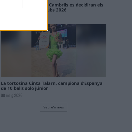
En les tirades de Flix i Cambrils es decidiran els
campions de l’Interclubs 2026
08 maig 2026
La tortosina Cinta Talarn, campiona d’Espanya
de 10 balls solo júnior
08 maig 2026
Veure'n més