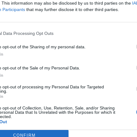
. This information may also be disclosed by us to third parties on the
IA
Participants
that may further disclose it to other third parties.
l Data Processing Opt Outs
Política
o opt-out of the Sharing of my personal data.
c tomba el pressupost a
El Ple d’Amposta aprova amb els vots
In
va el govern municipal
d’ERC el tercer préstec bancari de l’actual
mandat
o opt-out of the Sale of my Personal Data.
In
to opt-out of processing my Personal Data for Targeted
ing.
In
o opt-out of Collection, Use, Retention, Sale, and/or Sharing
ersonal Data that Is Unrelated with the Purposes for which it
lected.
Out
CONFIRM