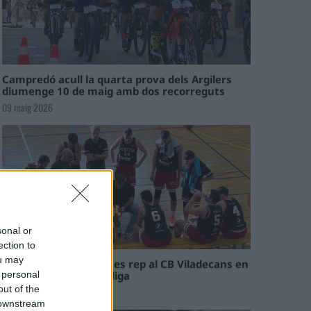
Campredó acull la quarta prova dels Argilers
diumenge 10 de maig amb dos recorreguts
09 maig 2026
sonal or
ection to
ou may
El Cantaires amb baixes rep al CB Viladecans en
el tram decisiu de la lliga
 personal
out of the
09 maig 2026
 downstream