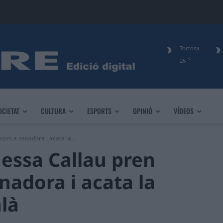
Tortosa
C
26
OCIETAT
CULTURA
ESPORTS
OPINIÓ
VÍDEOS
om a senadora i acata la...
essa Callau pren
nadora i acata la
là