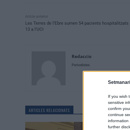
Article anterior
Les Terres de l’Ebre sumen 54 pacients hospitalitzats 
13 a l’UCI
Redaccio
Periodistes
Setmanari
If you wish 
sensitive in
confirm you
ARTICLES RELACIONATS
continue se
information 
further disc