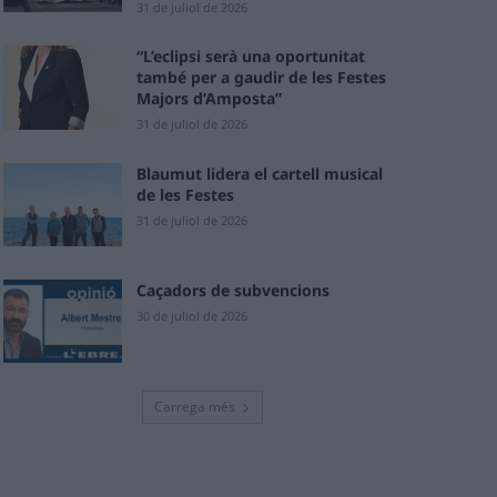
31 de juliol de 2026
“L’eclipsi serà una oportunitat
també per a gaudir de les Festes
Majors d’Amposta”
31 de juliol de 2026
Blaumut lidera el cartell musical
de les Festes
31 de juliol de 2026
Caçadors de subvencions
30 de juliol de 2026
Carrega més