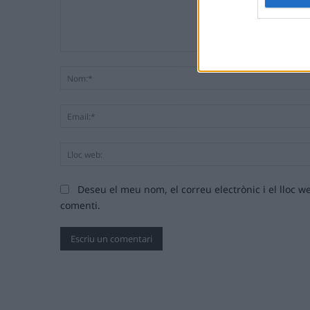
Comentari:
Deseu el meu nom, el correu electrònic i el lloc
comenti.