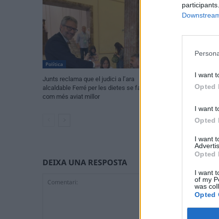
participants
Downstream 
Persona
Política
Política
I want t
Junts reclama que el judici a l’ara
L’oposició en blo
Opted 
alcaldable Ferré per les dietes se faça
Ulldecona i repro
com més aviat millor
I want t
Opted 
I want 
Advertis
Opted 
DEIXA UNA RESPOSTA
I want t
of my P
was col
Opted 