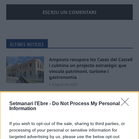
ÚLTIMES NOTÍCIES
Amposta recupera les Cases del Castell
i culmina un projecte estratègic que
vincula patrimoni, turisme i
gastronomia
6 d'agost de 2026
Els vestits de paper guanyen força
enguany amb més modistes i gairebé
Setmanari l'Ebre -
Do Not Process My Personal
Information
40 peces a concurs
31 de juliol de 2026
If you wish to opt-out of the sale, sharing to third parties, or
processing of your personal or sensitive information for
“L’eclipsi serà una oportunitat també
targeted advertising by us, please use the below opt-out