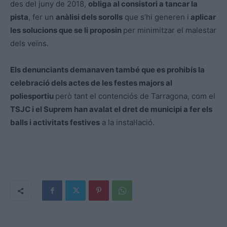
des del juny de 2018,
obliga al consistori a tancar la
pista
, fer un
anàlisi dels sorolls
que s’hi generen i
aplicar
les solucions que se li proposin
per minimitzar el malestar
dels veïns.
Els denunciants demanaven també que es prohibís la
celebració dels actes de les festes majors al
poliesportiu
però tant el contenciós de Tarragona, com el
TSJC i el Suprem han avalat el dret de municipi a fer els
balls i activitats festives
a la instal·lació.