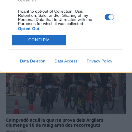
I want to opt-out of Collection, Use,
Retention, Sale, and/or Sharing of my
Personal Data that Is Unrelated with the
Purposes for which it was collected.
Opted Out
La Cursa de l’Aldea segona d’etiqueta d’or de la
Running Sèries Terres de l’Ebre
CONFIRM
09 maig 2026
Data Deletion
Data Access
Privacy Policy
Campredó acull la quarta prova dels Argilers
diumenge 10 de maig amb dos recorreguts
09 maig 2026