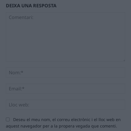
DEIXA UNA RESPOSTA
Comentari:
No
Ema
Llo
we
Deseu el meu nom, el correu electrònic i el lloc web en
aquest navegador per a la propera vegada que comenti.