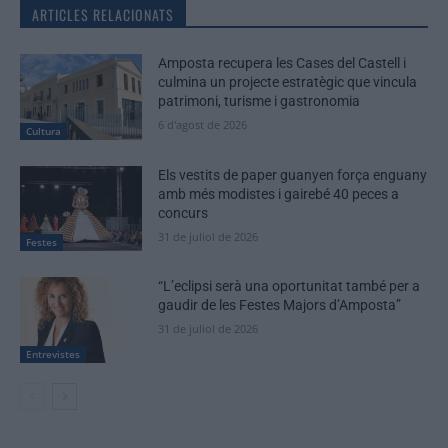
ARTICLES RELACIONATS
Amposta recupera les Cases del Castell i
culmina un projecte estratègic que vincula
patrimoni, turisme i gastronomia
6 d'agost de 2026
Cultura
Els vestits de paper guanyen força enguany
amb més modistes i gairebé 40 peces a
concurs
31 de juliol de 2026
Festes
“L’eclipsi serà una oportunitat també per a
gaudir de les Festes Majors d’Amposta”
31 de juliol de 2026
Entrevistes