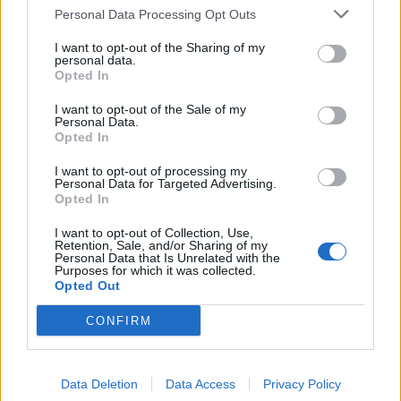
vincula patrimoni, turisme i
Personal Data Processing Opt Outs
gastronomia
6 d'agost de 2026
I want to opt-out of the Sharing of my
personal data.
Opted In
Els vestits de paper guanyen força
enguany amb més modistes i gairebé
I want to opt-out of the Sale of my
40 peces a concurs
Personal Data.
Opted In
31 de juliol de 2026
I want to opt-out of processing my
Carrega més
Personal Data for Targeted Advertising.
Opted In
I want to opt-out of Collection, Use,
Retention, Sale, and/or Sharing of my
Personal Data that Is Unrelated with the
Purposes for which it was collected.
Opted Out
CONFIRM
Data Deletion
Data Access
Privacy Policy