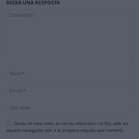
DEIXA UNA RESPOSTA
Comentari:
No
Ema
Llo
we
Deseu el meu nom, el correu electrònic i el lloc web en
aquest navegador per a la propera vegada que comenti.