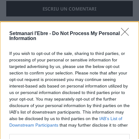
Setmanari l'Ebre -
Do Not Process My Personal
Information
ÚLTIMES NOTÍCIES
If you wish to opt-out of the sale, sharing to third parties, or
L’Observatori de l’Ebre lidera de nou la
processing of your personal or sensitive information for
recerca sobre l’astre rei en el segon
targeted advertising by us, please use the below opt-out
eclipsi solar total de la seva història
section to confirm your selection. Please note that after your
7 d'agost de 2026
opt-out request is processed you may continue seeing
interest-based ads based on personal information utilized by
L’Ajuntament de Tortosa amplia el
us or personal information disclosed to third parties prior to
termini de les obres de l’aparcament
your opt-out. You may separately opt-out of the further
dels terrenys de Renfe per les altes
disclosure of your personal information by third parties on the
temperatures
IAB’s list of downstream participants. This information may
7 d'agost de 2026
also be disclosed by us to third parties on the
IAB’s List of
Downstream Participants
that may further disclose it to other
Amposta recupera les Cases del Castell
third parties.
i culmina un projecte estratègic que