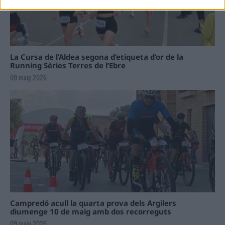
La Cursa de l’Aldea segona d’etiqueta d’or de la
Running Sèries Terres de l’Ebre
09 maig 2026
Campredó acull la quarta prova dels Argilers
diumenge 10 de maig amb dos recorreguts
09 maig 2026