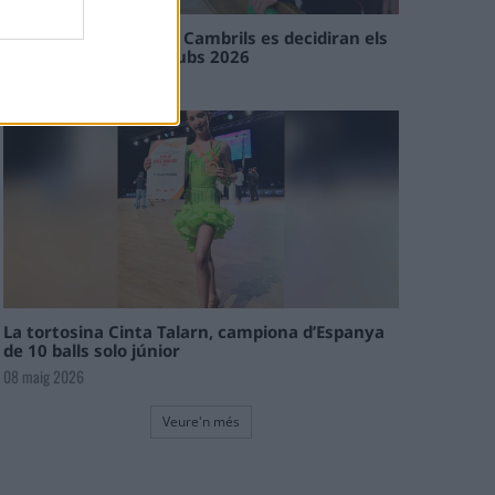
En les tirades de Flix i Cambrils es decidiran els
campions de l’Interclubs 2026
08 maig 2026
La tortosina Cinta Talarn, campiona d’Espanya
de 10 balls solo júnior
08 maig 2026
Veure'n més