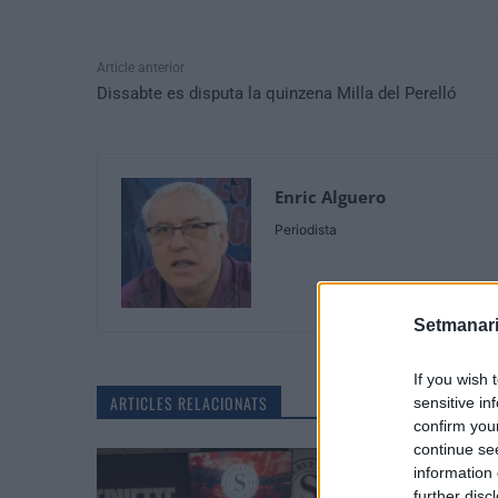
Article anterior
Dissabte es disputa la quinzena Milla del Perelló
Enric Alguero
Periodista
Setmanari
If you wish 
ARTICLES RELACIONATS
sensitive in
confirm you
continue se
information 
further disc