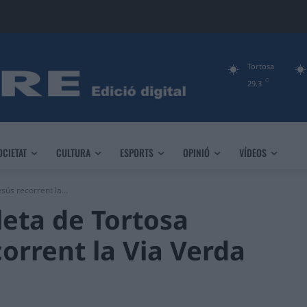
Tortosa
C
29.3
OCIETAT
CULTURA
ESPORTS
OPINIÓ
VÍDEOS
sús recorrent la...
cleta de Tortosa
corrent la Via Verda