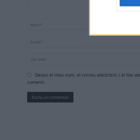
Comentari:
Deseu el meu nom, el correu electrònic i el lloc
comenti.