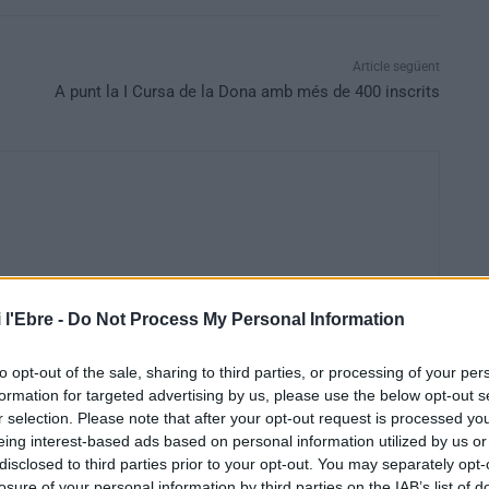
Article següent
A punt la I Cursa de la Dona amb més de 400 inscrits
 l'Ebre -
Do Not Process My Personal Information
to opt-out of the sale, sharing to third parties, or processing of your per
formation for targeted advertising by us, please use the below opt-out s
r selection. Please note that after your opt-out request is processed y
eing interest-based ads based on personal information utilized by us or
disclosed to third parties prior to your opt-out. You may separately opt-
losure of your personal information by third parties on the IAB’s list of