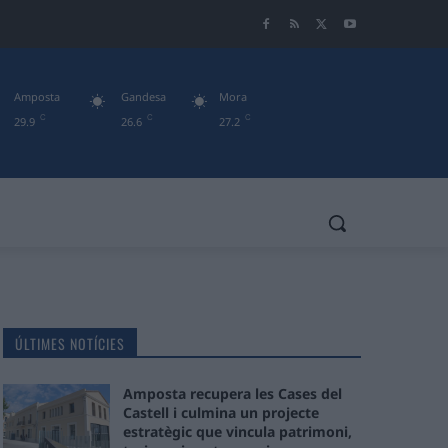
Amposta
Gandesa
Mora
C
C
C
29.9
26.6
27.2
ÚLTIMES NOTÍCIES
Amposta recupera les Cases del
Castell i culmina un projecte
estratègic que vincula patrimoni,