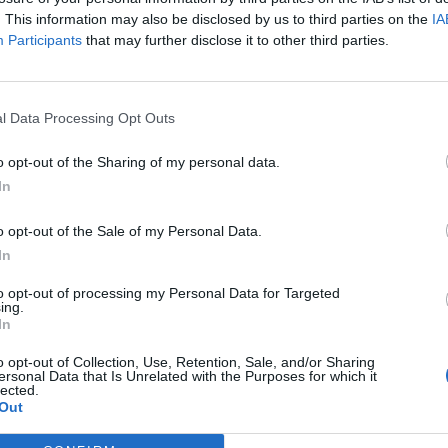
. This information may also be disclosed by us to third parties on the
IA
Participants
that may further disclose it to other third parties.
Esports
l Data Processing Opt Outs
a per la continuïtat
Edu Albacar dirigirà la pròxima temporada
o opt-out of the Sharing of my personal data.
a l’equip del Reus FCR
In
o opt-out of the Sale of my Personal Data.
In
to opt-out of processing my Personal Data for Targeted
ing.
In
o opt-out of Collection, Use, Retention, Sale, and/or Sharing
ersonal Data that Is Unrelated with the Purposes for which it
lected.
Out