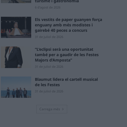
turisme i gastronomia
6 d'agost de 2026
Els vestits de paper guanyen força
enguany amb més modistes i
gairebé 40 peces a concurs
31 de juliol de 2026
“L’eclipsi serà una oportunitat
també per a gaudir de les Festes
Majors d’Amposta”
31 de juliol de 2026
Blaumut lidera el cartell musical
de les Festes
31 de juliol de 2026
Carrega més