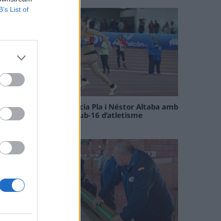
B’s List of
Paula Sintorres, Patrícia Pla i Néstor Altaba amb
la selecció catalana sub-16 d’atletisme
08 maig 2026