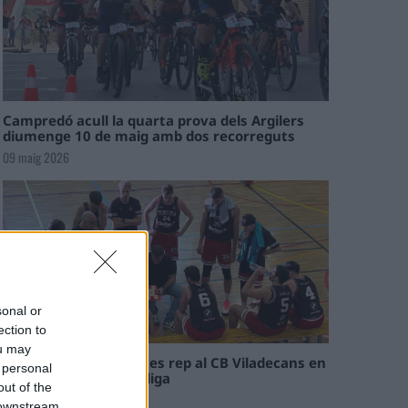
Campredó acull la quarta prova dels Argilers
diumenge 10 de maig amb dos recorreguts
09 maig 2026
sonal or
ection to
ou may
El Cantaires amb baixes rep al CB Viladecans en
 personal
el tram decisiu de la lliga
out of the
09 maig 2026
 downstream