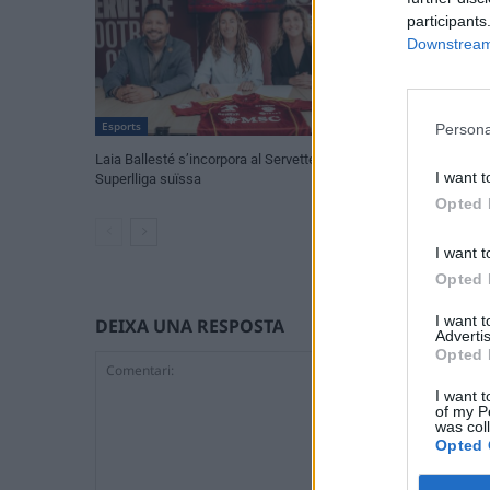
participants
Downstream 
Esports
Esports
Persona
Laia Ballesté s’incorpora al Servette de la
El Cantaires apost
I want t
Superlliga suïssa
Opted 
I want t
Opted 
I want 
DEIXA UNA RESPOSTA
Advertis
Opted 
I want t
of my P
was col
Opted 