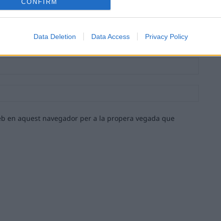
CONFIRM
Nom:*
Data Deletion
Data Access
Privacy Policy
Email:*
Lloc
web:
 web en aquest navegador per a la propera vegada que