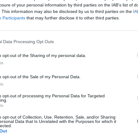
losure of your personal information by third parties on the IAB’s list of
. This information may also be disclosed by us to third parties on the
IA
Participants
that may further disclose it to other third parties.
Article següent
l Data Processing Opt Outs
“A la Terra Alta fem alguns dels vins més emocionants
del país”
o opt-out of the Sharing of my personal data.
In
o opt-out of the Sale of my Personal Data.
In
to opt-out of processing my Personal Data for Targeted
ing.
In
o opt-out of Collection, Use, Retention, Sale, and/or Sharing
ersonal Data that Is Unrelated with the Purposes for which it
lected.
Out