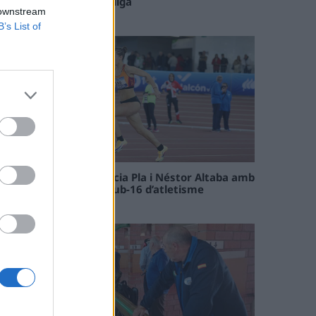
el tram decisiu de la lliga
 downstream
09 maig 2026
B’s List of
Paula Sintorres, Patrícia Pla i Néstor Altaba amb
la selecció catalana sub-16 d’atletisme
08 maig 2026