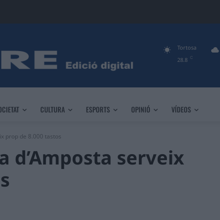
Tortosa
C
28.8
OCIETAT
CULTURA
ESPORTS
OPINIÓ
VÍDEOS
x prop de 8.000 tastos
fa d’Amposta serveix
os