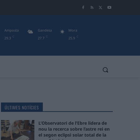
Amposta
Gandesa
Mora
C
C
C
29.3
27.7
25.9
ÚLTIMES NOTÍCIES
L’Observatori de l’Ebre lidera de
nou la recerca sobre l’astre rei en
el segon eclipsi solar total de la