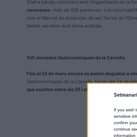
D’altra banda, coincidint amb l’organització de la 
caravanes
-més de 500 persones- a la zona habilitad
com el Mercat de productes de les Terres de l’Ebre 
també van tenir molt bona acollida.
XVI Jornades Gastronòmiques de la Carxofa
Fins al 24 de març encara es poden degustar a ci
Gastronòmiques de la Carxofa. Seran del 24 de feb
que oscil·len entre els 25 i els 30 euros.
Setmanari
If you wish 
sensitive in
confirm you
continue se
information 