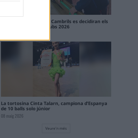
En les tirades de Flix i Cambrils es decidiran els
campions de l’Interclubs 2026
08 maig 2026
La tortosina Cinta Talarn, campiona d’Espanya
de 10 balls solo júnior
08 maig 2026
Veure'n més