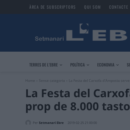
ÀREA DE SUBSCRIPTORS
QUI SOM
CONTACTE
TERRES DE L’EBRE
POLÍTICA
ECONOMIA
S
Home
Sense categoria
La Festa del Carxofa d'Amposta servei
La Festa del Carxo
prop de 8.000 tast
Per
Setmanari Ebre
2019-02-25 21:00:00