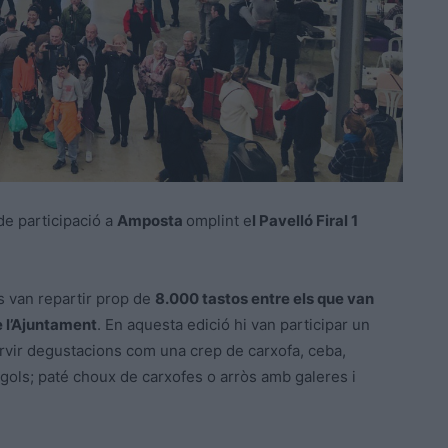
de participació a
Amposta
omplint e
l Pavelló Firal 1
es van repartir prop de
8.000 tastos entre els que van
e l’Ajuntament
. En aquesta edició hi van participar un
ervir degustacions com una crep de carxofa, ceba,
agols; paté choux de carxofes o arròs amb galeres i