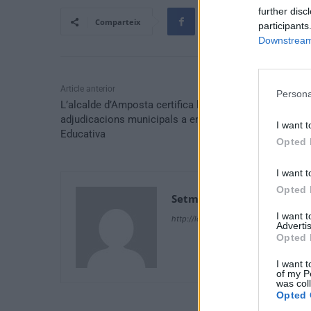
further disc
Comparteix
participants
Downstream 
Article anterior
Persona
L’alcalde d’Amposta certifica la legalitat de les
adjudicacions municipals a entitats de Plataforma
I want t
Educativa
Opted 
I want t
Opted 
Setmanari Ebre
I want 
http://localhost/setmanari-copia
Advertis
Opted 
I want t
of my P
was col
Opted 