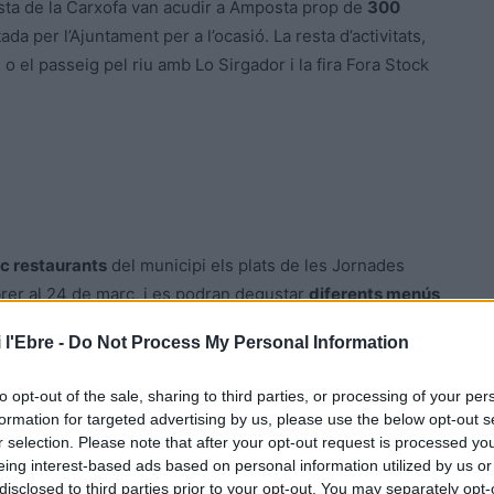
Festa de la Carxofa van acudir a Amposta prop de
300
a per l’Ajuntament per a l’ocasió. La resta d’activitats,
o el passeig pel riu amb Lo Sirgador i la fira Fora Stock
nc restaurants
del municipi els plats de les Jornades
rer al 24 de març, i es podran degustar
diferents menús
 l'Ebre -
Do Not Process My Personal Information
to opt-out of the sale, sharing to third parties, or processing of your per
formation for targeted advertising by us, please use the below opt-out s
r selection. Please note that after your opt-out request is processed y
eing interest-based ads based on personal information utilized by us or
disclosed to third parties prior to your opt-out. You may separately opt-