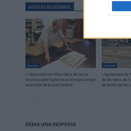
ARTICLES RELACIONATS
Societat
Societat
L’Observatori de l’Ebre lidera de nou la
L’Ajuntament de T
recerca sobre l’astre rei en el segon eclipsi
de les obres de l
solar total de la seva història
de Renfe per les 
DEIXA UNA RESPOSTA