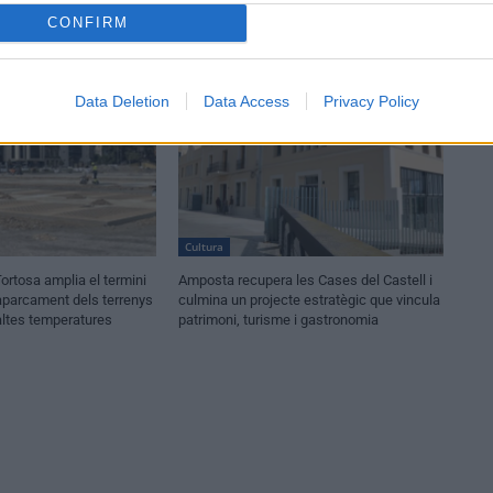
CONFIRM
Data Deletion
Data Access
Privacy Policy
Cultura
ortosa amplia el termini
Amposta recupera les Cases del Castell i
’aparcament dels terrenys
culmina un projecte estratègic que vincula
altes temperatures
patrimoni, turisme i gastronomia