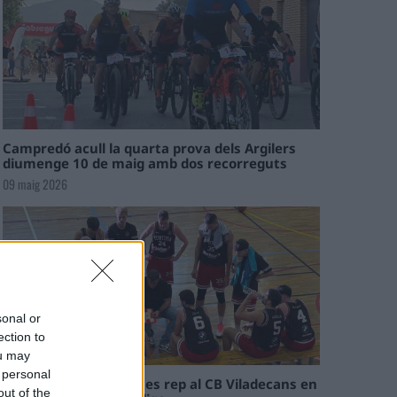
Campredó acull la quarta prova dels Argilers
diumenge 10 de maig amb dos recorreguts
09 maig 2026
sonal or
ection to
ou may
 personal
El Cantaires amb baixes rep al CB Viladecans en
out of the