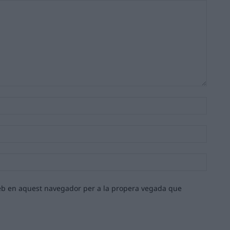
Nom:*
Email:*
Lloc
web:
 web en aquest navegador per a la propera vegada que