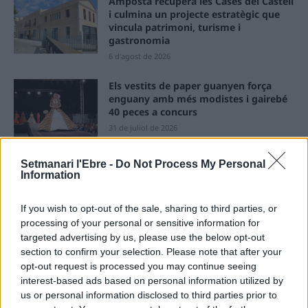
Amposta recupera les Cases del Castell
i culmina un projecte estratègic que
vincula patrimoni, turisme i
gastronomia
6 d'agost de 2026
Els vestits de paper guanyen força
enguany amb més modistes i gairebé
40 peces a concurs
31 de juliol de 2026
Setmanari l'Ebre -
Do Not Process My Personal
“L’eclipsi serà una oportunitat també
Information
per a gaudir de les Festes Majors
d’Amposta”
31 de juliol de 2026
If you wish to opt-out of the sale, sharing to third parties, or
processing of your personal or sensitive information for
targeted advertising by us, please use the below opt-out
Blaumut lidera el cartell musical de les
section to confirm your selection. Please note that after your
Festes
opt-out request is processed you may continue seeing
31 de juliol de 2026
interest-based ads based on personal information utilized by
us or personal information disclosed to third parties prior to