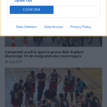
Opted Out
CONFIRM
Data Deletion
Data Access
Privacy Policy
Campredó acull la quarta prova dels Argilers
diumenge 10 de maig amb dos recorreguts
09 maig 2026