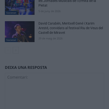
les Jornades Musicals de l’Ermita de la
Pietat
5 de juny de 2026
Societat
David Carabén, Meritxell Gené i Xarim
Aresté, convidats al festival Riu de Veus del
Castell de Miravet
29 de maig de 2026
Societat
DEIXA UNA RESPOSTA