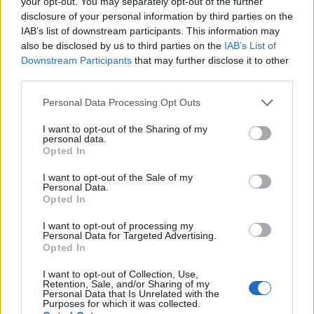
your opt-out. You may separately opt-out of the further
Carrega més
disclosure of your personal information by third parties on the
IAB’s list of downstream participants. This information may
also be disclosed by us to third parties on the
IAB’s List of
Downstream Participants
that may further disclose it to other
third parties.
Personal Data Processing Opt Outs
I want to opt-out of the Sharing of my
personal data.
Opted In
I want to opt-out of the Sale of my
Personal Data.
Opted In
I want to opt-out of processing my
Personal Data for Targeted Advertising.
Opted In
La Cursa de l’Aldea segona d’etiqueta d’or de la
Running Sèries Terres de l’Ebre
I want to opt-out of Collection, Use,
Retention, Sale, and/or Sharing of my
09 maig 2026
Personal Data that Is Unrelated with the
Purposes for which it was collected.