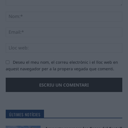
Comentari:
No
Ema
Llo
we
Deseu el meu nom, el correu electrònic i el lloc web en
aquest navegador per a la propera vegada que comenti.
ÚLTIMES NOTÍCIES