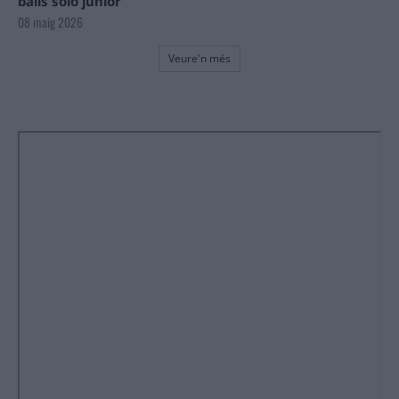
balls solo júnior
08 maig 2026
Veure'n més