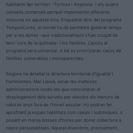
habitants del territori –Tortosa i Amposta- i els quatre
consells comarcals perquè implementin diferents
mesures en aquesta línia. Enquadrat dins del programa
TempsxCures, el servei ha de permetre generar temps
per a les dones –que tradicionalment s’han ocupat de
tenir cura de la quitxalla- i les famílies. L’accés al
programa serà universal, si bé es prioritzaran casos de
famílies vulnerables i monoparentals.
Segons ha detallat la directora territorial d’Igualtat i
Feminismes, Mar Lleixà, seran les mateixes
administracions locals les que concretaran el
desplegament dels serveis per atendre els menors de
catorze anys fora de l’horari escolar. Ho podran fer
aprofitant ja espais habilitats com casals i ludoteques, o
posant en marxa bosses d’hores per donar cobertura a
casos personalitzats. Aquest divendres, precisament,