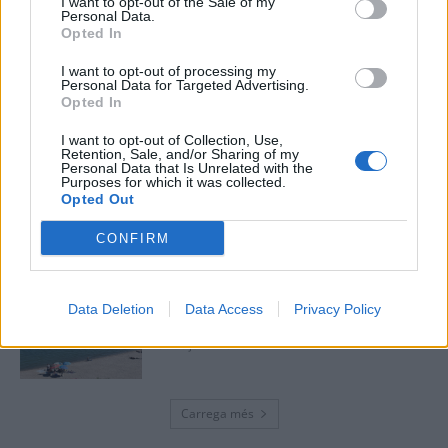
I want to opt-out of the Sale of my
Personal Data.
Opted In
Caçadors de subvencions
I want to opt-out of processing my
Personal Data for Targeted Advertising.
30 de juliol de 2026
Opted In
I want to opt-out of Collection, Use,
Retention, Sale, and/or Sharing of my
Personal Data that Is Unrelated with the
Purposes for which it was collected.
Amposta viurà unes festes amb més
Opted Out
de 200 actes i l’expectació per l’eclipsi
31 de juliol de 2026
CONFIRM
Només 3 de cada 10 turistes visiten la
Data Deletion
Data Access
Privacy Policy
regió de l’Ebre durant juliol i agost
31 de juliol de 2026
Carrega més