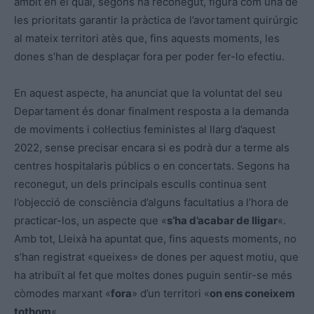
àmbit en el qual, segons ha reconegut, figura com una de
les prioritats garantir la pràctica de l’avortament quirúrgic
al mateix territori atès que, fins aquests moments, les
dones s’han de desplaçar fora per poder fer-lo efectiu.
En aquest aspecte, ha anunciat que la voluntat del seu
Departament és donar finalment resposta a la demanda
de moviments i col·lectius feministes al llarg d’aquest
2022, sense precisar encara si es podrà dur a terme als
centres hospitalaris públics o en concertats. Segons ha
reconegut, un dels principals esculls continua sent
l’objecció de consciència d’alguns facultatius a l’hora de
practicar-los, un aspecte que «
s’ha d’acabar de lligar
«.
Amb tot, Lleixà ha apuntat que, fins aquests moments, no
s’han registrat «queixes» de dones per aquest motiu, que
ha atribuït al fet que moltes dones puguin sentir-se més
còmodes marxant «
fora
» d’un territori «
on ens coneixem
tothom
«.