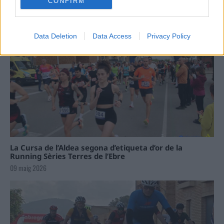
CONFIRM
Data Deletion
Data Access
Privacy Policy
La Cursa de l’Aldea segona d’etiqueta d’or de la
Running Sèries Terres de l’Ebre
09 maig 2026