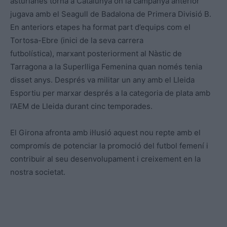
asturianes torna a Catalunya on la campanya anterior
jugava amb el Seagull de Badalona de Primera Divisió B.
En anteriors etapes ha format part d’equips com el
Tortosa-Ebre (inici de la seva carrera
futbolística), marxant posteriorment al Nàstic de
Tarragona a la Superlliga Femenina quan només tenia
disset anys. Després va militar un any amb el Lleida
Esportiu per marxar després a la categoria de plata amb
l’AEM de Lleida durant cinc temporades.
El Girona afronta amb il·lusió aquest nou repte amb el
compromís de potenciar la promoció del futbol femení i
contribuir al seu desenvolupament i creixement en la
nostra societat.