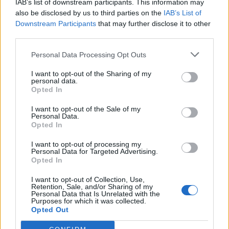
IAB’s list of downstream participants. This information may
also be disclosed by us to third parties on the
IAB’s List of
Amposta recupera les Cases del Castell
Downstream Participants
that may further disclose it to other
i culmina un projecte estratègic que
third parties.
vincula patrimoni, turisme i
gastronomia
Personal Data Processing Opt Outs
6 d'agost de 2026
I want to opt-out of the Sharing of my
personal data.
Els vestits de paper guanyen força
Opted In
enguany amb més modistes i gairebé
40 peces a concurs
I want to opt-out of the Sale of my
31 de juliol de 2026
Personal Data.
Opted In
“L’eclipsi serà una oportunitat també
I want to opt-out of processing my
per a gaudir de les Festes Majors
Personal Data for Targeted Advertising.
Opted In
d’Amposta”
31 de juliol de 2026
I want to opt-out of Collection, Use,
Retention, Sale, and/or Sharing of my
Personal Data that Is Unrelated with the
Carrega més
Purposes for which it was collected.
Opted Out