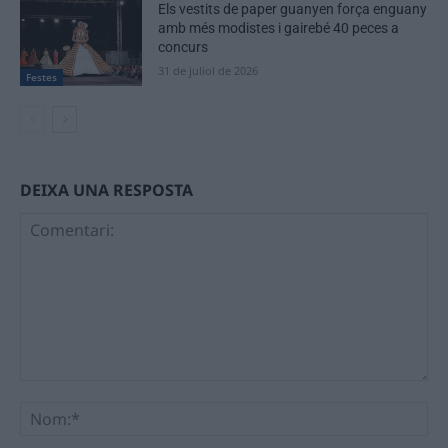
Els vestits de paper guanyen força enguany
amb més modistes i gairebé 40 peces a
concurs
31 de juliol de 2026
Festes
DEIXA UNA RESPOSTA
Comentari:
No