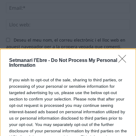
Ema
Llo
we
Deseu el meu nom, el correu electrònic i el lloc web en
aquest navegador per a la propera vegada que comenti.
Setmanari l'Ebre -
Do Not Process My Personal
Information
If you wish to opt-out of the sale, sharing to third parties, or
processing of your personal or sensitive information for
targeted advertising by us, please use the below opt-out
ÚLTIMES NOTÍCIES
section to confirm your selection. Please note that after your
opt-out request is processed you may continue seeing
L’Ajuntament de Tortosa amplia el
interest-based ads based on personal information utilized by
termini de les obres de l’aparcament
us or personal information disclosed to third parties prior to
dels terrenys de Renfe per les altes
your opt-out. You may separately opt-out of the further
temperatures
disclosure of your personal information by third parties on the
7 d'agost de 2026