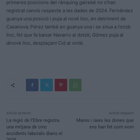
primeres posicions del rànquing gairebé no s’han
registrat canvis respecte a les dades de 2024. Fernández
guanya una posició i puja al novè lloc, en detriment de
Casanova; Pérez també en guanya una i se situa a l’onzè
lloc, fet que fa baixar Navarro al dotzè; Gómez puja al
dinovè lloc, desplaçant Cid al vintè.
Article anterior
Article següent
La regió de l’Ebre registra
Mares i iaies les dones que
una mitjana de cinc
ens han fet com som
accidents laborals diaris el