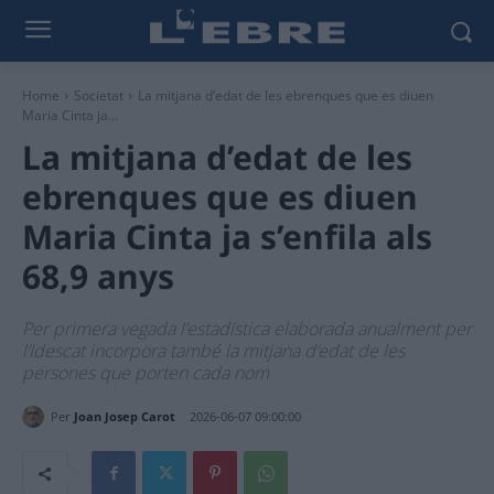
Home
Societat
La mitjana d’edat de les ebrenques que es diuen
Maria Cinta ja...
La mitjana d’edat de les
ebrenques que es diuen
Maria Cinta ja s’enfila als
68,9 anys
Per primera vegada l’estadística elaborada anualment per
l’Idescat incorpora també la mitjana d’edat de les
persones que porten cada nom
Per
Joan Josep Carot
2026-06-07 09:00:00