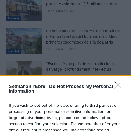
projecte valorat en 12,5 milions d’euros
10 de juliol de 2026
Societat
La nova passarel·la entre Pla d’Empúries i
el Grau i la neteja del barranc de la Mina,
primeres escomeses del Pla de Barris
13 de juliol de 2026
Societat
“Escòcia és un país de contradiccions:
salvatge i profundament intel·lectual”
22 de juny de 2026
Societat
Setmanari l'Ebre -
Do Not Process My Personal
Information
If you wish to opt-out of the sale, sharing to third parties, or
processing of your personal or sensitive information for
DEIXA UNA RESPOSTA
targeted advertising by us, please use the below opt-out
section to confirm your selection. Please note that after your
opt-out request is processed you may continue seeing