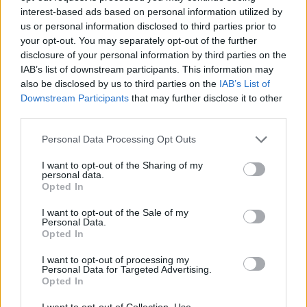
interest-based ads based on personal information utilized by
us or personal information disclosed to third parties prior to
your opt-out. You may separately opt-out of the further
disclosure of your personal information by third parties on the
IAB’s list of downstream participants. This information may
also be disclosed by us to third parties on the
IAB’s List of
Downstream Participants
that may further disclose it to other
Comentari:
third parties.
No
Personal Data Processing Opt Outs
Ema
I want to opt-out of the Sharing of my
personal data.
Opted In
Llo
we
I want to opt-out of the Sale of my
Personal Data.
Deseu el meu nom, el correu electrònic i el lloc web en
Opted In
aquest navegador per a la propera vegada que comenti.
I want to opt-out of processing my
Personal Data for Targeted Advertising.
Opted In
I want to opt-out of Collection, Use,