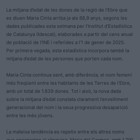
La mitjana d’edat de les dones de la regió de l’Ebre que
es diuen Maria Cinta arriba ja als 68,9 anys, segons les
dades publicades esta setmana per l’Institut d’Estadística
de Catalunya (Idescat), elaborades a partir del cens anual
de població de l’INE i referides a l’1 de gener de 2025.
Per primera vegada, esta estadística incorpora també la
mitjana d’edat de les persones que porten cada nom.
Maria Cinta continua sent, amb diferència, el nom femení
més freqüent entre les habitants de les Terres de l’Ebre,
amb un total de 1.839 dones. Tot i això, la nova dada
sobre la mitjana d’edat constata clarament l’envelliment
generacional del nom i la seua progressiva desaparició
entre les més jóvens.
La mateixa tendència es repetix entre els altres noms
que encapçalen el rànquing. Maria del Carmen, amb 1.791