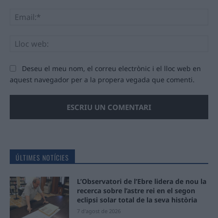
Ema
Llo
we
Deseu el meu nom, el correu electrònic i el lloc web en
aquest navegador per a la propera vegada que comenti.
ÚLTIMES NOTÍCIES
L’Observatori de l’Ebre lidera de nou la
recerca sobre l’astre rei en el segon
eclipsi solar total de la seva història
7 d'agost de 2026