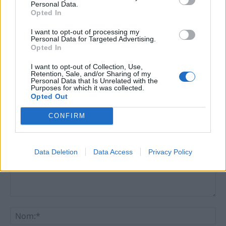
Personal Data.
La Reserva de la Biosfera reivindica el
Opted In
paper estratègic de la marca per al futur de
les Terres de l’Ebre
I want to opt-out of processing my
Personal Data for Targeted Advertising.
22 de juny de 2026
Medi Ambient
Opted In
I want to opt-out of Collection, Use,
Retention, Sale, and/or Sharing of my
Personal Data that Is Unrelated with the
Purposes for which it was collected.
Opted Out
DEIXA UNA RESPOSTA
CONFIRM
Data Deletion
Data Access
Privacy Policy
Comentari:
No