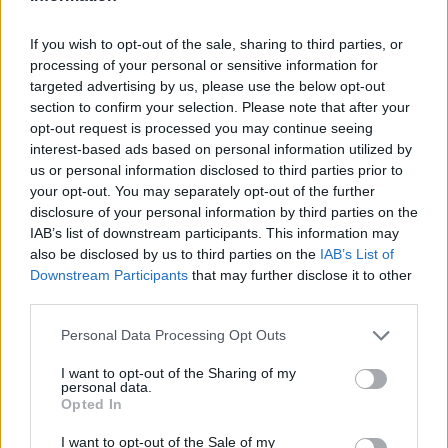
If you wish to opt-out of the sale, sharing to third parties, or
processing of your personal or sensitive information for
Dani Camacho Cugat
targeted advertising by us, please use the below opt-out
periodista
section to confirm your selection. Please note that after your
opt-out request is processed you may continue seeing
interest-based ads based on personal information utilized by
us or personal information disclosed to third parties prior to
your opt-out. You may separately opt-out of the further
ARTICLES RELACIONATS
disclosure of your personal information by third parties on the
IAB’s list of downstream participants. This information may
Les Terres de l’Ebre no tindran dron tèrmic
also be disclosed by us to third parties on the
IAB’s List of
propi per als Agents Rurals fins al 2027
Downstream Participants
that may further disclose it to other
10 de juliol de 2026
third parties.
Medi Ambient
Personal Data Processing Opt Outs
Horta de Sant Joan i Bot inicien el
I want to opt-out of the Sharing of my
dispositiu per a millorar l’accés i la
personal data.
seguretat a Les Olles
Opted In
26 de juny de 2026
Societat
I want to opt-out of the Sale of my