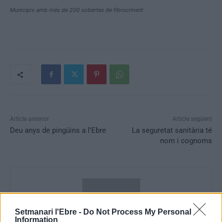
Municipis amb més de 200 sobertes de fibrociment
Article anterior
Article següent
Deu anys de pingüins a l’Ebre
La seguretat sanitària té
nom i cognoms
Setmanari l'Ebre -
Do Not Process My Personal
Information