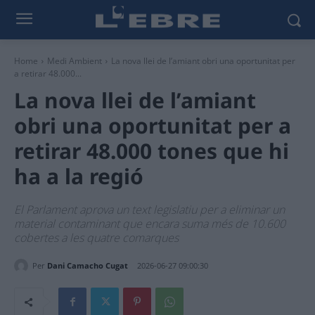
Home
Medi Ambient
La nova llei de l’amiant obri una oportunitat per
a retirar 48.000...
La nova llei de l’amiant
obri una oportunitat per a
retirar 48.000 tones que hi
ha a la regió
El Parlament aprova un text legislatiu per a eliminar un
material contaminant que encara suma més de 10.600
cobertes a les quatre comarques
Per
Dani Camacho Cugat
2026-06-27 09:00:30