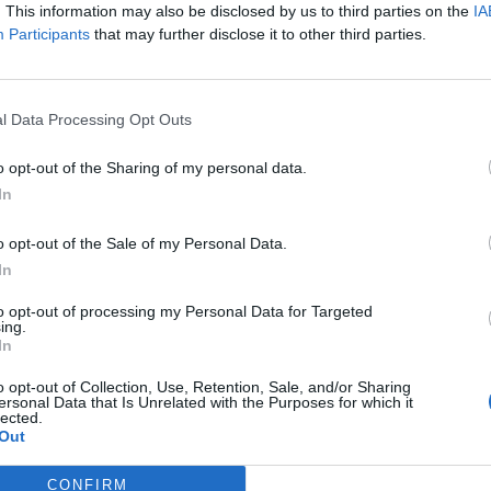
. This information may also be disclosed by us to third parties on the
IA
Intervinguts a Deltebre més de 90 quilograms de
Participants
that may further disclose it to other third parties.
tonyina vermella capturada de manera il·legal
l Data Processing Opt Outs
o opt-out of the Sharing of my personal data.
In
o opt-out of the Sale of my Personal Data.
In
to opt-out of processing my Personal Data for Targeted
ing.
In
o opt-out of Collection, Use, Retention, Sale, and/or Sharing
ersonal Data that Is Unrelated with the Purposes for which it
lected.
Out
CONFIRM