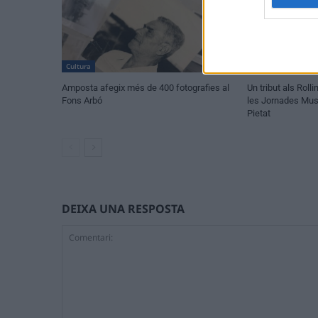
Cultura
Societat
Amposta afegix més de 400 fotografies al
Un tribut als Rol
Fons Arbó
les Jornades Musi
Pietat
DEIXA UNA RESPOSTA