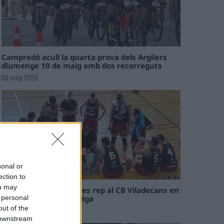
Campredó acull la quarta prova dels Argilers
diumenge 10 de maig amb dos recorreguts
09 maig 2026
sonal or
ection to
ou may
El Cantaires amb baixes rep al CB Viladecans en
el tram decisiu de la lliga
 personal
out of the
09 maig 2026
 downstream