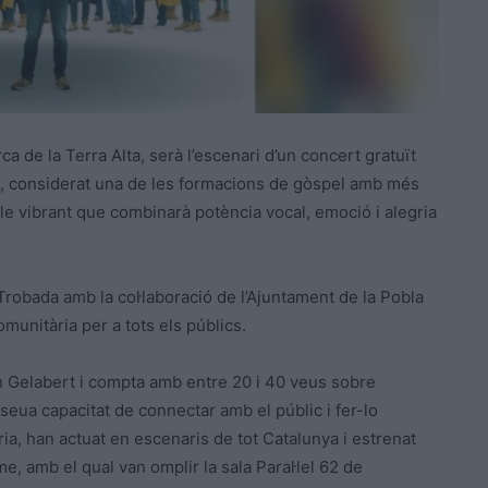
rca de la Terra Alta, serà l’escenari d’un concert gratuït
cor, considerat una de les formacions de gòspel amb més
acle vibrant que combinarà potència vocal, emoció i alegria
 Trobada amb la col·laboració de l’Ajuntament de la Pobla
munitària per a tots els públics.
n Gelabert i compta amb entre 20 i 40 veus sobre
 seua capacitat de connectar amb el públic i fer-lo
òria, han actuat en escenaris de tot Catalunya i estrenat
 amb el qual van omplir la sala Paral·lel 62 de