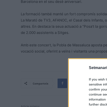
Barcelona en el seu desè aniversari.
La formació també manté un fort compromís solidari
La Marató de TV3, AFANOC, el Casal dels Infants, 
altres. En destaca la seua actuació a “Posa’t la gor
de 2.000 assistents a Sitges.
Amb este concert, la Pobla de Massaluca aposta per 
vocació social, oferint a veïns i visitants una propos
Setmanari
If you wish 
Comparteix
sensitive in
confirm you
continue se
information 
further disc
Article anterior