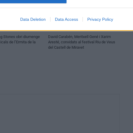
Data Deletion
Data Access
Privacy Policy
Societat
ling Stones obri diumenge
David Carabén, Meritxell Gené i Xarim
cals de l’Ermita de la
Aresté, convidats al festival Riu de Veus
del Castell de Miravet