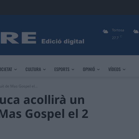
Tortosa
C
27.7
OCIETAT
CULTURA
ESPORTS
OPINIÓ
VÍDEOS
ït de Mas Gospel el...
uca acollirà un
Mas Gospel el 2