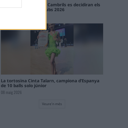
En les tirades de Flix i Cambrils es decidiran els
campions de l’Interclubs 2026
08 maig 2026
La tortosina Cinta Talarn, campiona d’Espanya
de 10 balls solo júnior
08 maig 2026
Veure'n més