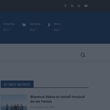
Amposta
Gandesa
Mora
C
C
C
27.7
25.8
28.3
ÚLTIMES NOTÍCIES
Blaumut lidera el cartell musical
de les Festes
31 de juliol de 2026