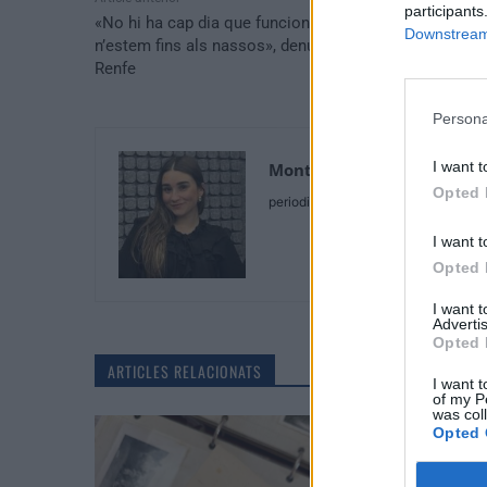
participants
«No hi ha cap dia que funcioni amb normalitat,
Downstream 
n’estem fins als nassos», denuncia una usuària de
Renfe
Persona
I want t
Montse Ferrando Sancho
Opted 
periodista
I want t
Opted 
I want 
Advertis
Opted 
ARTICLES RELACIONATS
I want t
of my P
was col
Opted 