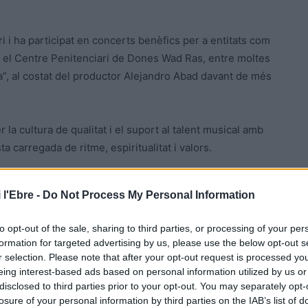
 i ha participat en concerts benèfics per a entitats com
o el Centre Penitenciari de Dones Wad Ras, entre moltes
ra”, al costat del productor Alejandro Abad davant de més
la cultura de qualitat i el suport al talent musical amb
ta carregada de ritme, espiritualitat i valors.
 l'Ebre -
Do Not Process My Personal Information
to opt-out of the sale, sharing to third parties, or processing of your per
formation for targeted advertising by us, please use the below opt-out s
r selection. Please note that after your opt-out request is processed y
eing interest-based ads based on personal information utilized by us or
disclosed to third parties prior to your opt-out. You may separately opt-
losure of your personal information by third parties on the IAB’s list of
Article següent