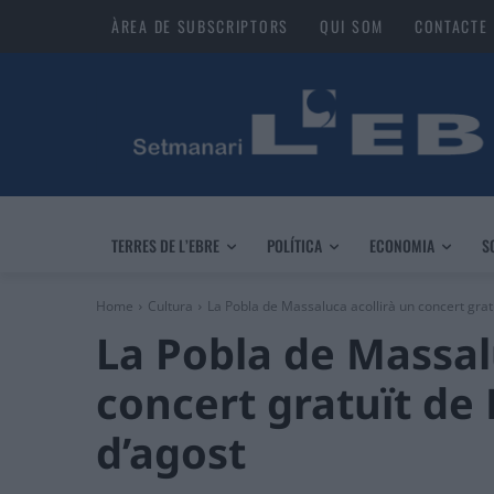
ÀREA DE SUBSCRIPTORS
QUI SOM
CONTACTE
TERRES DE L’EBRE
POLÍTICA
ECONOMIA
S
Home
Cultura
La Pobla de Massaluca acollirà un concert gratu
La Pobla de Massal
concert gratuït de 
d’agost