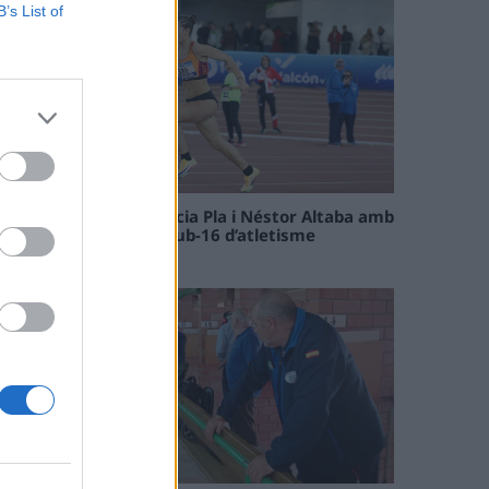
B’s List of
Paula Sintorres, Patrícia Pla i Néstor Altaba amb
la selecció catalana sub-16 d’atletisme
08 maig 2026