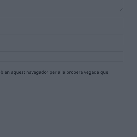
Nom:*
Email:*
Lloc
web:
 web en aquest navegador per a la propera vegada que