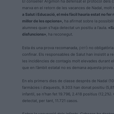
El conseller Argimon ha defensat el protocol dels 
marxa en el retorn de les vacances de Nadal, molt 
a Salut i Educació, el més fàcil hauria estat no fer
millor de les opcions»,
ha afirmat sobre la possibili
alumnes quan s’haja detectat un positiu a l’aula.
«Sa
disfuncions»
, ha reconegut.
però
Esta és una prova recomanada,
no obligatòria
confinar. Els responsables de Salut han insistit a r
les incidències de contagis molt elevades durant
e
que en l’àmbit estatal no es demana aquesta prova.
En els primers dies de classe després de Nadal (10-
farmàcies i d’aquests, 9.303 han donat positiu (5,8%
infantil, se n’han fet 19.796, 2.418 positius (12,2%).
detectat, per tant, 11.721 casos.
Sobre la vacunació dels infants,
Cabezas
ha destac