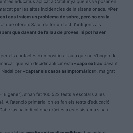
centres educatius aplicat a Catalunya que es va posar en
marcat per les altes incidències de la sisena onada.
«Per
 res i ens traiem un problema de sobre, però no era la
tat que ofereix Salut de fer un test d’antígens als
bem que davant de l’allau de proves, hi pot haver
 per als contactes d’un positiu a l’aula que no s’hagen de
emarcar que van decidir aplicar esta
«capa extra»
davant
l Nadal
per
«captar els casos asimptomàtics»,
malgrat
18 gener), s’han fet 160.522 tests a escolars a les
). A l’atenció primària, on es fan els tests d’educació
Cabezas
ha indicat que gràcies a este sistema s’han
at que hi ha
«moltes cites disponibles»
i ha volgut