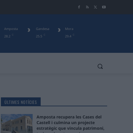
Amposta
Gandesa
Mora
C
C
C
28.2
25.5
29.4
ÚLTIMES NOTÍCIES
Amposta recupera les Cases del
Castell i culmina un projecte
estratègic que vincula patrimoni,