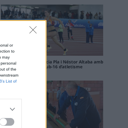
sonal or
ection to
ou may
Paula Sintorres, Patrícia Pla i Néstor Altaba amb
 personal
la selecció catalana sub-16 d’atletisme
out of the
08 maig 2026
 downstream
B’s List of