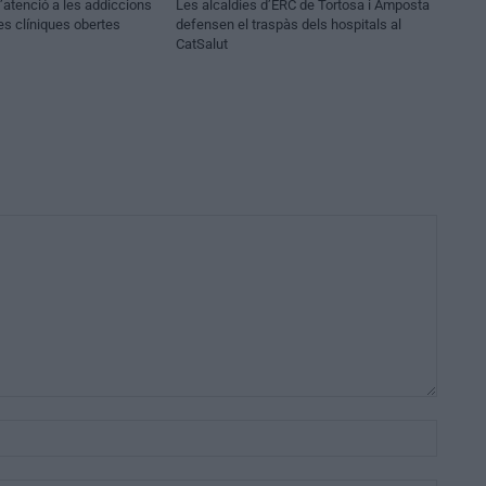
atenció a les addiccions
Les alcaldies d’ERC de Tortosa i Amposta
es clíniques obertes
defensen el traspàs dels hospitals al
CatSalut
Nom:*