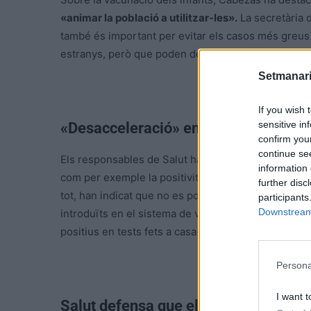
«animar la població a utilitzar-les».
La secretària d
també és important per evitar els casos més greus d
estranys, però que poden desenvolupar síndrome 
Setmanari
If you wish 
sensitive in
«Desacceleració» en alguns indicado
confirm you
continue se
Els responsables de Salut han constatat una «
desa
information 
com per exemple la positivitat de les proves, que h
further disc
tot, han indicat que no es pot preveure quan s’arrib
participants
Downstream 
introduïts en el sistema de vigilància arran de les a
positius en tests fets a casa- afegeixen «
incertesa
Persona
I want t
Salut defensa que els tests caducats 