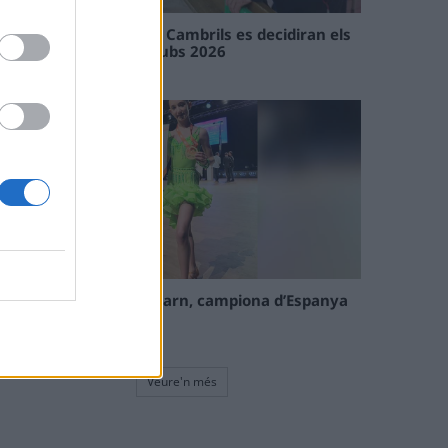
En les tirades de Flix i Cambrils es decidiran els
campions de l’Interclubs 2026
08 maig 2026
La tortosina Cinta Talarn, campiona d’Espanya
de 10 balls solo júnior
08 maig 2026
Veure'n més