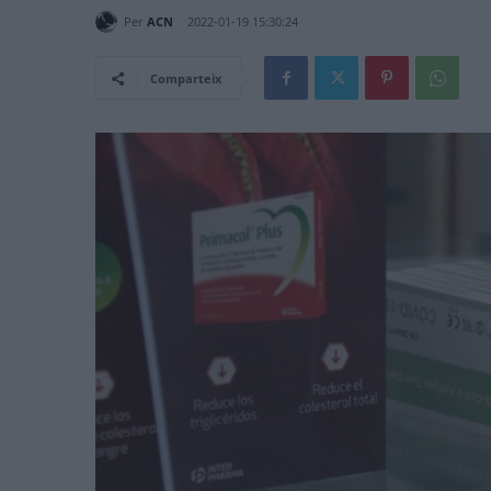
Per
ACN
2022-01-19 15:30:24
Comparteix