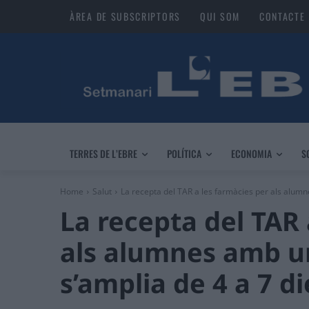
ÀREA DE SUBSCRIPTORS
QUI SOM
CONTACTE
TERRES DE L’EBRE
POLÍTICA
ECONOMIA
S
Home
Salut
La recepta del TAR a les farmàcies per als alumn
La recepta del TAR 
als alumnes amb un 
s’amplia de 4 a 7 di