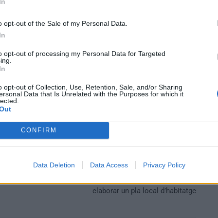
In
 utilitzant tests d’antígens caducats, la secretària de
o opt-out of the Sale of my Personal Data.
 anunciar que se’n podia allargar el període i utilitzar-
In
utilitzar
una bona fiabilitat i bon ús, s’ha d’
«
, ha resolt
to opt-out of processing my Personal Data for Targeted
ing.
In
o opt-out of Collection, Use, Retention, Sale, and/or Sharing
ersonal Data that Is Unrelated with the Purposes for which it
lected.
Out
CONFIRM
Data Deletion
Data Access
Privacy Policy
Article següent
L’ajuntament de la Ràpita impulsa un estudi per
elaborar un pla local d’habitatge