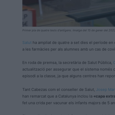
Primer pla de quatre tests d'antígens. Imatge del 15 de gener del 2022
Salut
ha ampliat de quatre a set dies el període en q
a les farmàcies per als alumnes amb un cas de covid
En roda de premsa, la secretària de Salut Pública,
actualització per assegurar que el sistema només ob
episodi a la classe, ja que alguns centres han repo
Tant
Cabezas
com el conseller de Salut,
Josep Mar
han remarcat que a Catalunya inclou la
«capa extr
fet una crida per vacunar els infants majors de
5
an