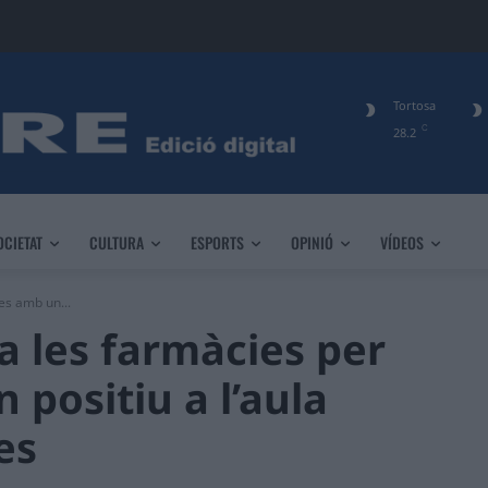
Tortosa
C
28.2
OCIETAT
CULTURA
ESPORTS
OPINIÓ
VÍDEOS
es amb un...
a les farmàcies per
positiu a l’aula
es