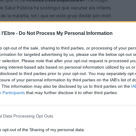
e Salut Pública ha sostingut que vacunar els infants
e la malaltia, tot i que en este grup d’edat són molt
inflamatòria
mulisistèmica
, ha recordat.
 l'Ebre -
Do Not Process My Personal Information
to opt-out of the sale, sharing to third parties, or processing of your per
formation for targeted advertising by us, please use the below opt-out s
rs de la sisena onada
r selection. Please note that after your opt-out request is processed y
eing interest-based ads based on personal information utilized by us or
cceleració
» en alguns indicadors de la sisena onada,
disclosed to third parties prior to your opt-out. You may separately opt-
a baixat tot i que continua sent molt alta (22,83%). Amb
losure of your personal information by third parties on the IAB’s list of
arà al pic de la sisena onada, sobretot perquè els canvis
. This information may also be disclosed by us to third parties on the
IA
Participants
that may further disclose it to other third parties.
ltes incidències -per exemple, la possibilitat de declarar
» a l’hora de fer previsions, ha dit
Cabezas
.
l Data Processing Opt Outs
o opt-out of the Sharing of my personal data.
es poden utilitzar «de manera fiable»