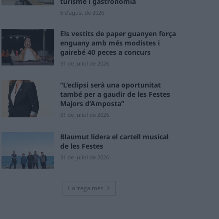
turisme i gastronomia
6 d'agost de 2026
Els vestits de paper guanyen força
enguany amb més modistes i
gairebé 40 peces a concurs
31 de juliol de 2026
“L’eclipsi serà una oportunitat
també per a gaudir de les Festes
Majors d’Amposta”
31 de juliol de 2026
Blaumut lidera el cartell musical
de les Festes
31 de juliol de 2026
Carrega més