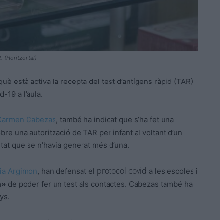
. (Horitzontal)
uè està activa la recepta del test d’antígens ràpid (TAR)
-19 a l’aula.
Carmen
Cabezas
, també ha indicat que s’ha fet una
re una autorització de TAR per infant al voltant d’un
rtat que se n’havia generat més d’una.
protocol covid
ia Argimon
, han defensat el
a les escoles i
a»
de poder fer un test als contactes.
Cabezas
també ha
ys.