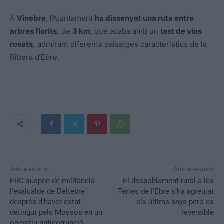
A
Vinebre
, l’Ajuntament
ha dissenyat una ruta entre
arbres florits,
de
3 km
, que acaba amb un t
ast de vins
rosats,
admirant diferents paisatges característics de la
Ribera d’Ebre.
Article anterior
Article següent
ERC suspèn de militància
El despoblament rural a les
l’exalcalde de Deltebre
Terres de l’Ebre s’ha agreujat
després d’haver estat
els últims anys però és
detingut pels Mossos en un
reversible
operatiu anticorrupció