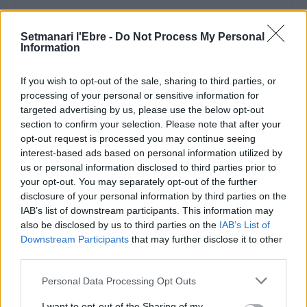
Setmanari l'Ebre -
Do Not Process My Personal
Information
Comentari:
If you wish to opt-out of the sale, sharing to third parties, or
No
processing of your personal or sensitive information for
targeted advertising by us, please use the below opt-out
section to confirm your selection. Please note that after your
Ema
opt-out request is processed you may continue seeing
interest-based ads based on personal information utilized by
us or personal information disclosed to third parties prior to
Llo
your opt-out. You may separately opt-out of the further
we
disclosure of your personal information by third parties on the
Deseu el meu nom, el correu electrònic i el lloc web en
IAB’s list of downstream participants. This information may
aquest navegador per a la propera vegada que comenti.
also be disclosed by us to third parties on the
IAB’s List of
Downstream Participants
that may further disclose it to other
third parties.
Personal Data Processing Opt Outs
I want to opt-out of the Sharing of my