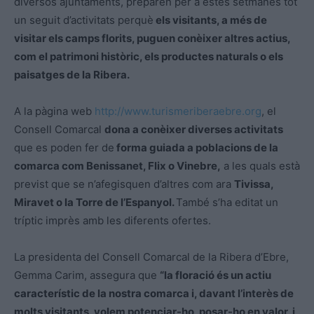
diversos ajuntaments, preparen per a estes setmanes tot
un seguit d’activitats perquè
els visitants, a més de
visitar els camps florits, puguen conèixer altres actius,
com el patrimoni històric, els productes naturals o els
paisatges de la Ribera.
A la pàgina web
http://www.turismeriberaebre.org
, el
Consell Comarcal
dona a conèixer diverses activitats
que es poden fer de
forma guiada a poblacions de la
comarca com Benissanet, Flix o Vinebre,
a les quals està
previst que se n’afegisquen d’altres com ara
Tivissa,
Miravet o la Torre de l’Espanyol.
També s’ha editat un
tríptic imprès amb les diferents ofertes.
La presidenta del Consell Comarcal de la Ribera d’Ebre,
Gemma Carim, assegura que
“la floració és un actiu
característic de la nostra comarca i, davant l’interès de
molts visitants, volem potenciar-ho, posar-ho en valor, i