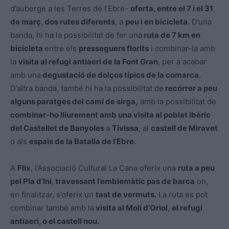
d’auberge a les Terres de l’Ebre-
oferta, entre el 7 i el 31
de març
,
dos rutes diferents
, a
peu i en bicicleta.
D’una
banda, hi ha la possibilitat de fer una
ruta de 7 km en
bicicleta
entre els
presseguers florits
i combinar-la amb
la
visita al refugi antiaeri de la Font Gran
, per a acabar
amb una
degustació de dolços típics de la comarca.
D’altra banda, també hi ha la possibilitat de
recórrer a peu
alguns paratges del camí de sirga,
amb la possibilitat de
combinar-ho lliurement amb una visita al poblat ibèric
del Castellet de Banyoles
a
Tivissa
, al
castell de Miravet
o als
espais de la Batalla de l’Ebre.
A
Flix
, l’Associació Cultural La Cana oferix una
ruta a peu
pel Pla d’Ini
,
travessant l’emblemàtic pas de barca
on,
en finalitzar, s’oferix un
tast de vermuts.
La ruta es pot
combinar també amb la
visita al Molí d’Oriol
,
el refugi
antiaeri, o el castell nou.