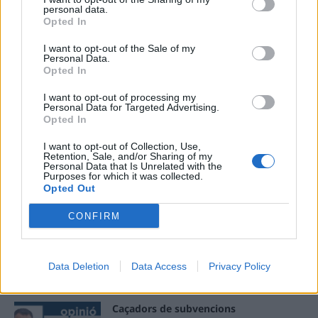
personal data.
Opted In
ÚLTIMES NOTÍCIES
I want to opt-out of the Sale of my
Personal Data.
Els vestits de paper guanyen força
Opted In
enguany amb més modistes i gairebé
40 peces a concurs
I want to opt-out of processing my
31 de juliol de 2026
Personal Data for Targeted Advertising.
Opted In
“L’eclipsi serà una oportunitat també
I want to opt-out of Collection, Use,
Retention, Sale, and/or Sharing of my
per a gaudir de les Festes Majors
Personal Data that Is Unrelated with the
d’Amposta”
Purposes for which it was collected.
31 de juliol de 2026
Opted Out
CONFIRM
Blaumut lidera el cartell musical de les
Festes
31 de juliol de 2026
Data Deletion
Data Access
Privacy Policy
Caçadors de subvencions