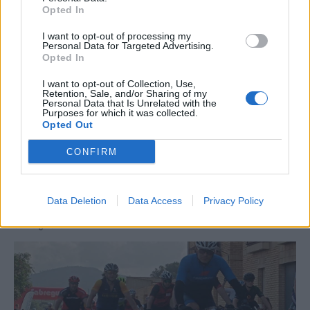
Opted In
I want to opt-out of processing my
Personal Data for Targeted Advertising.
Opted In
I want to opt-out of Collection, Use,
Retention, Sale, and/or Sharing of my
Personal Data that Is Unrelated with the
Purposes for which it was collected.
Opted Out
CONFIRM
La Cursa de l’Aldea segona d’etiqueta d’or de la
Data Deletion
Data Access
Privacy Policy
Running Sèries Terres de l’Ebre
09 maig 2026