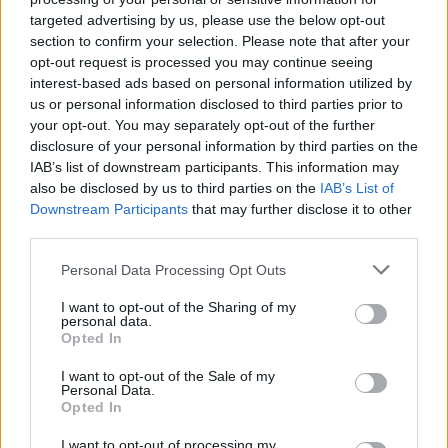
Deseu el meu nom, el correu electrònic i el lloc web en
targeted advertising by us, please use the below opt-out
aquest navegador per a la propera vegada que comenti.
section to confirm your selection. Please note that after your
opt-out request is processed you may continue seeing
interest-based ads based on personal information utilized by
us or personal information disclosed to third parties prior to
your opt-out. You may separately opt-out of the further
disclosure of your personal information by third parties on the
IAB’s list of downstream participants. This information may
also be disclosed by us to third parties on the
IAB’s List of
ÚLTIMES NOTÍCIES
Downstream Participants
that may further disclose it to other
third parties.
Amposta recupera les Cases del Castell
i culmina un projecte estratègic que
Personal Data Processing Opt Outs
vincula patrimoni, turisme i
gastronomia
I want to opt-out of the Sharing of my
personal data.
6 d'agost de 2026
Opted In
Els vestits de paper guanyen força
I want to opt-out of the Sale of my
enguany amb més modistes i gairebé
Personal Data.
Opted In
40 peces a concurs
31 de juliol de 2026
I want to opt-out of processing my