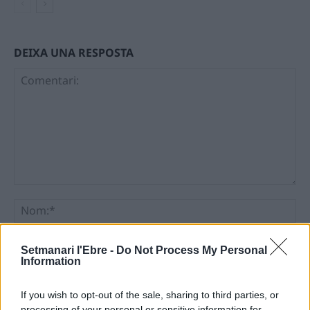
DEIXA UNA RESPOSTA
Comentari:
No
Ema
Setmanari l'Ebre -
Do Not Process My Personal
Information
Llo
If you wish to opt-out of the sale, sharing to third parties, or
we
processing of your personal or sensitive information for