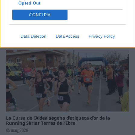
Opted Out
Carrega més
CONFIRM
Data Deletion
Data Access
Privacy Policy
La Cursa de l’Aldea segona d’etiqueta d’or de la
Running Sèries Terres de l’Ebre
09 maig 2026