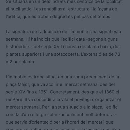
Se situaria en un dels indrets més cèntrics de la localitat,
al nucli antic, i es rehabilitarà l’estructura i la façana de
l’edifici, que es troben degradats pel pas del temps
La signatura de l’adquisició de l’immoble s’ha signat esta
setmana. Hi ha indicis que l’edifici data -segons alguns
historiadors- del segle XVII i consta de planta baixa, dos
plantes superiors i una sotacoberta. L’extensió és de 73
m2 per planta.
L’immoble es troba situat en una zona preeminent de la
plaça Major, que va acollir el mercat setmanal des del
segle XIV fins a 1951. Concretament, des que el 1360 el
rei Pere III va concedir a la vila el privilegi d’organitzar el
mercat setmanal. Per la seua situació a la plaça, l’edifici
consta d’un rellotge solar -actualment molt deteriorat-
que servia d’orientació per a l’horari del mercat i que
conserva el relleu d’un sol esculpit a la façana i des d’on