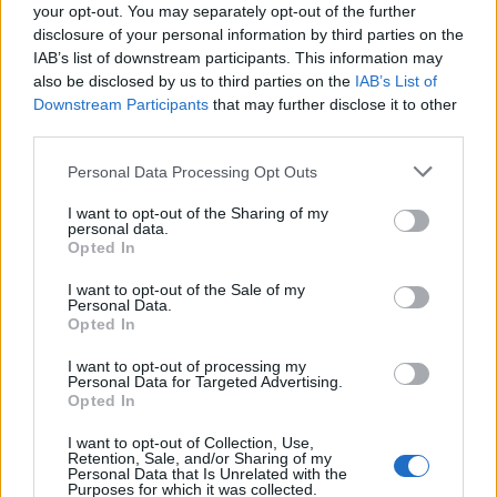
your opt-out. You may separately opt-out of the further
Els vestits de paper guanyen força
disclosure of your personal information by third parties on the
enguany amb més modistes i gairebé
IAB’s list of downstream participants. This information may
40 peces a concurs
also be disclosed by us to third parties on the
IAB’s List of
31 de juliol de 2026
Downstream Participants
that may further disclose it to other
third parties.
“L’eclipsi serà una oportunitat també
Personal Data Processing Opt Outs
per a gaudir de les Festes Majors
d’Amposta”
I want to opt-out of the Sharing of my
31 de juliol de 2026
personal data.
Opted In
Blaumut lidera el cartell musical de les
I want to opt-out of the Sale of my
Festes
Personal Data.
Opted In
31 de juliol de 2026
I want to opt-out of processing my
Personal Data for Targeted Advertising.
Opted In
Caçadors de subvencions
30 de juliol de 2026
I want to opt-out of Collection, Use,
Retention, Sale, and/or Sharing of my
Personal Data that Is Unrelated with the
Purposes for which it was collected.