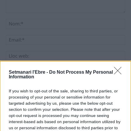
Comentari:
No
Ema
Llo
we
Deseu el meu nom, el correu electrònic i el lloc web en
Setmanari l'Ebre -
Do Not Process My Personal
Information
aquest navegador per a la propera vegada que comenti.
If you wish to opt-out of the sale, sharing to third parties, or
processing of your personal or sensitive information for
targeted advertising by us, please use the below opt-out
section to confirm your selection. Please note that after your
opt-out request is processed you may continue seeing
interest-based ads based on personal information utilized by
ÚLTIMES NOTÍCIES
us or personal information disclosed to third parties prior to