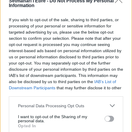
Setmanari l'Ebre -
Do Not Process My Personal
Festes
Information
31 de juliol de 2026
If you wish to opt-out of the sale, sharing to third parties, or
processing of your personal or sensitive information for
Caçadors de subvencions
targeted advertising by us, please use the below opt-out
30 de juliol de 2026
section to confirm your selection. Please note that after your
opt-out request is processed you may continue seeing
interest-based ads based on personal information utilized by
us or personal information disclosed to third parties prior to
your opt-out. You may separately opt-out of the further
Amposta viurà unes festes amb més
de 200 actes i l’expectació per l’eclipsi
disclosure of your personal information by third parties on the
IAB’s list of downstream participants. This information may
31 de juliol de 2026
also be disclosed by us to third parties on the
IAB’s List of
Downstream Participants
that may further disclose it to other
third parties.
Només 3 de cada 10 turistes visiten la
regió de l’Ebre durant juliol i agost
Personal Data Processing Opt Outs
31 de juliol de 2026
I want to opt-out of the Sharing of my
personal data.
Opted In
Carrega més