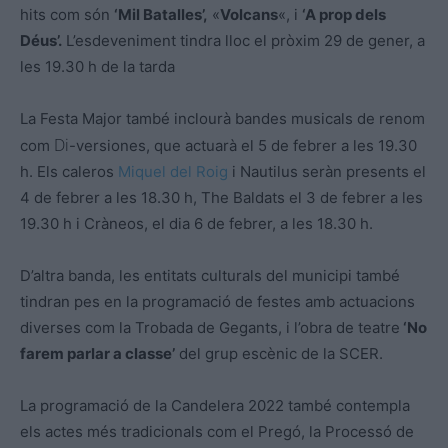
hits com són
‘Mil Batalles’,
«
Volcans
«, i
‘A prop dels
Déus’.
L’esdeveniment
tindra
lloc el pròxim 29 de gener, a
les 19.30 h de la tarda
La Festa Major també inclourà bandes musicals de renom
Di
com
-versiones, que actuarà el 5 de febrer a les 19.30
h. Els
caleros
Miquel del Roig
i
Nautilus
seràn presents el
4 de febrer a les 18.30 h,
The
Baldats el 3 de febrer a les
19.30 h i
Cràneos
, el dia 6 de febrer, a les 18.30 h.
D’altra banda, les entitats culturals del municipi també
tindran pes en la programació de festes amb actuacions
diverses com la Trobada de Gegants, i l’obra de teatre
‘No
farem parlar a classe’
del grup escènic de la
SCER
.
La programació de la Candelera 2022 també contempla
els actes més tradicionals com el Pregó, la Processó de