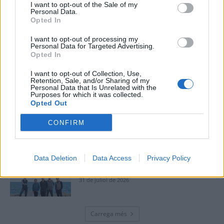
vincula patrimoni, turisme i
I want to opt-out of the Sale of my
gastronomia
Personal Data.
Opted In
6 d'agost de 2026
I want to opt-out of processing my
Els vestits de paper guanyen força
Personal Data for Targeted Advertising.
enguany amb més modistes i gairebé
Opted In
40 peces a concurs
I want to opt-out of Collection, Use,
31 de juliol de 2026
Retention, Sale, and/or Sharing of my
Personal Data that Is Unrelated with the
Purposes for which it was collected.
“L’eclipsi serà una oportunitat també
Opted Out
per a gaudir de les Festes Majors
d’Amposta”
CONFIRM
31 de juliol de 2026
Blaumut lidera el cartell musical de les
Data Deletion
Data Access
Privacy Policy
Festes
31 de juliol de 2026
Carrega més