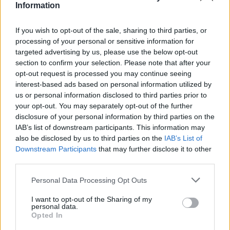
Information
No
If you wish to opt-out of the sale, sharing to third parties, or
Ema
processing of your personal or sensitive information for
targeted advertising by us, please use the below opt-out
Llo
section to confirm your selection. Please note that after your
we
opt-out request is processed you may continue seeing
interest-based ads based on personal information utilized by
Deseu el meu nom, el correu electrònic i el lloc web en
us or personal information disclosed to third parties prior to
aquest navegador per a la propera vegada que comenti.
your opt-out. You may separately opt-out of the further
disclosure of your personal information by third parties on the
IAB’s list of downstream participants. This information may
also be disclosed by us to third parties on the
IAB’s List of
Downstream Participants
that may further disclose it to other
third parties.
Personal Data Processing Opt Outs
ÚLTIMES NOTÍCIES
I want to opt-out of the Sharing of my
personal data.
Amposta recupera les Cases del Castell
Opted In
i culmina un projecte estratègic que