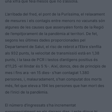
una xifra que feia mesos que no s’assolia.
L’arribada del fred, el pont de la Puríssima, el relaxament
de mesures i els contagis entre menors no vacunats són
algunes de les causes que assenyalen fonts de la Regió
de l’empitjorament de la pandèmia al territori. De fet,
segons les últimes dades proporcionades pel
Departament de Salut, el risc de rebrot a l’Ebre s’enfila
als 932 punts, la velocitat de transmissió està en 1,38
punts, i la taxa de PCR i testos d’antígens positius és
d’11,25 -el llindar és 5 %-. Així, doncs, des de principis de
mes i fins ara -en 15 dies- s’han contagiat 1.380
persones, i, malauradament, s’han computat dos morts
més, fet que eleva a 194 les persones que han mort des
de l’inici de la pandèmia.
El número d’ingressats s’ha incrementat
exponencialment en els darrers dies, i este dijous hi