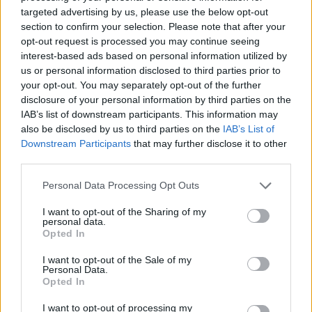
targeted advertising by us, please use the below opt-out
Els vestits de paper guanyen força
section to confirm your selection. Please note that after your
enguany amb més modistes i gairebé
opt-out request is processed you may continue seeing
40 peces a concurs
interest-based ads based on personal information utilized by
31 de juliol de 2026
us or personal information disclosed to third parties prior to
your opt-out. You may separately opt-out of the further
disclosure of your personal information by third parties on the
“L’eclipsi serà una oportunitat també
IAB’s list of downstream participants. This information may
per a gaudir de les Festes Majors
d’Amposta”
also be disclosed by us to third parties on the
IAB’s List of
Downstream Participants
that may further disclose it to other
31 de juliol de 2026
third parties.
Carrega més
Personal Data Processing Opt Outs
I want to opt-out of the Sharing of my
personal data.
Opted In
I want to opt-out of the Sale of my
Personal Data.
Opted In
I want to opt-out of processing my