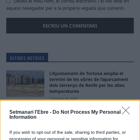
Deseu el meu nom, el correu electrònic i el lloc web en
aquest navegador per a la propera vegada que comenti.
ÚLTIMES NOTÍCIES
L’Ajuntament de Tortosa amplia el
termini de les obres de l’aparcament
dels terrenys de Renfe per les altes
temperatures
7 d'agost de 2026
Amposta recupera les Cases del Castell
Setmanari l'Ebre -
Do Not Process My Personal
Information
i culmina un projecte estratègic que
vincula patrimoni, turisme i
gastronomia
If you wish to opt-out of the sale, sharing to third parties, or
6 d'agost de 2026
processing of your personal or sensitive information for