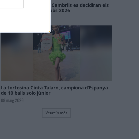
En les tirades de Flix i Cambrils es decidiran els
campions de l’Interclubs 2026
08 maig 2026
La tortosina Cinta Talarn, campiona d’Espanya
de 10 balls solo júnior
08 maig 2026
Veure'n més