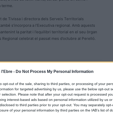
a terme.
t de Tivissa i directora dels Serveis Territorials
, també s’incorpora a l’Executiva regional. Amb aquests
enint la paritat i l’equilibri territorial en el seu òrgan
s Regional celebrat el passat mes d’octubre al Perelló.
 l'Ebre -
Do Not Process My Personal Information
to opt-out of the sale, sharing to third parties, or processing of your per
formation for targeted advertising by us, please use the below opt-out s
r selection. Please note that after your opt-out request is processed y
Article següent
eing interest-based ads based on personal information utilized by us or
VÍDEO · Detingut a Deltebre un dels fugitius més
disclosed to third parties prior to your opt-out. You may separately opt-
buscats d’Europa per tràfic d’éssers humans i de
losure of your personal information by third parties on the IAB’s list of