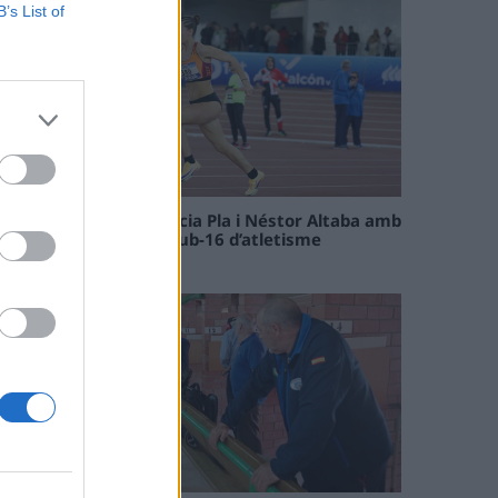
B’s List of
Paula Sintorres, Patrícia Pla i Néstor Altaba amb
la selecció catalana sub-16 d’atletisme
08 maig 2026