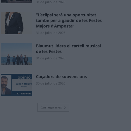
31 de juliol de 2026
“L’eclipsi serà una oportunitat
també per a gaudir de les Festes
Majors d’Amposta”
31 de juliol de 2026
Blaumut lidera el cartell musical
de les Festes
31 de juliol de 2026
Caçadors de subvencions
30 de juliol de 2026
Carrega més