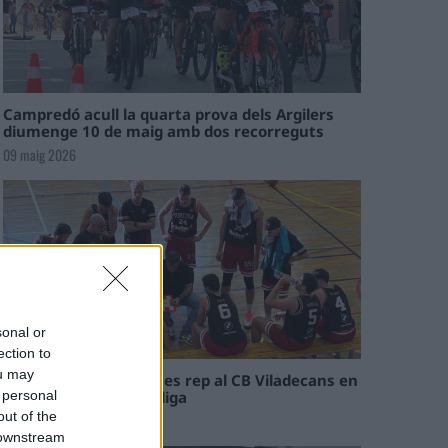
Campredó acull la quarta prova dels Argilers
diumenge 10 de maig amb dos recorreguts
09 maig 2026
sonal or
ection to
ou may
El Cantaires amb baixes rep al CB Viladecans en
el tram decisiu de la lliga
 personal
out of the
09 maig 2026
 downstream