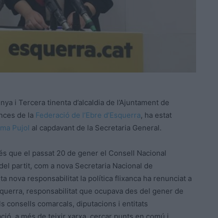
nya i Tercera tinenta d’alcaldia de l’Ajuntament de
ances de la
Federació de l’Ebre d’Esquerra
, ha estat
ma Pujol
al capdavant de la Secretaria General.
rés que el passat 20 de gener el Consell Nacional
del partit, com a nova Secretaria Nacional de
 nova responsabilitat la política flixanca ha renunciat a
Esquerra, responsabilitat que ocupava des del gener de
ls consells comarcals, diputacions i entitats
ció, a més de teixir xarxa, cercar punts en comú i