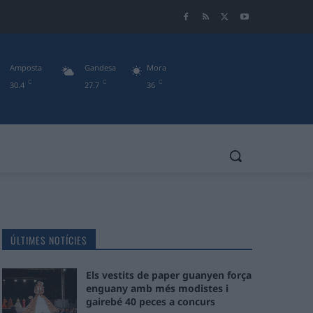
Amposta
Gandesa
Mora
C
C
C
30.4
27.7
36
ÚLTIMES NOTÍCIES
Els vestits de paper guanyen força
enguany amb més modistes i
gairebé 40 peces a concurs