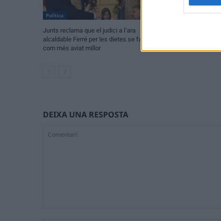
Política
Política
Junts reclama que el judici a l’ara
L’oposició en blo
alcaldable Ferré per les dietes se faça
Ulldecona i repro
com més aviat millor
DEIXA UNA RESPOSTA
Comentari: