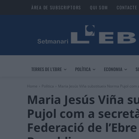
ÀREA DE SUBSCRIPTORS
QUI SOM
CONTACTE
TERRES DE L’EBRE
POLÍTICA
ECONOMIA
S
Home
Política
Maria Jesús Viña substitueix Norma Pujol com a 
Maria Jesús Viña s
Pujol com a secretà
Federació de l’Ebre