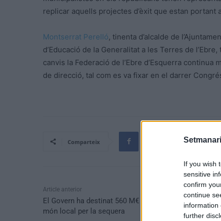
replicar aquells projectes d’èxit que estan portant 
Montserrat Perelló
, tinenta d’alcalde de l’Ajuntamen
d’Educació de la Generalitat a les Terres de l’Ebre
canvis la Federació de l’Ebre d’Esquerra continua mant
de direcció, tal com es va fixar en el darrer Congré
Setmanari
Comparteix
If you wish 
sensitive in
confirm you
Article anterior
continue se
El Govern ha destinat 560 M€ en dos anys en ajuts al
information 
món local per la sequera
further disc