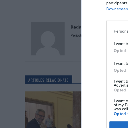
participants
Downstream 
Redaccio
Persona
Periodistes
I want t
Opted 
I want t
Opted 
ARTICLES RELACIONATS
I want 
Advertis
Opted 
I want t
of my P
was col
Opted 