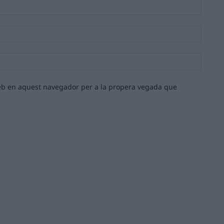
Nom:*
Email:*
Lloc
web:
 web en aquest navegador per a la propera vegada que