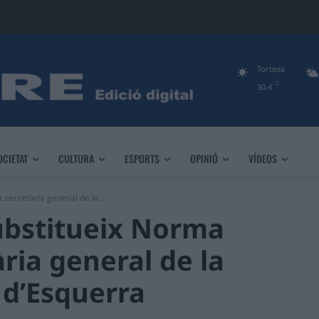
Tortosa
C
30.4
OCIETAT
CULTURA
ESPORTS
OPINIÓ
VÍDEOS
secretària general de la...
ubstitueix Norma
ria general de la
 d’Esquerra