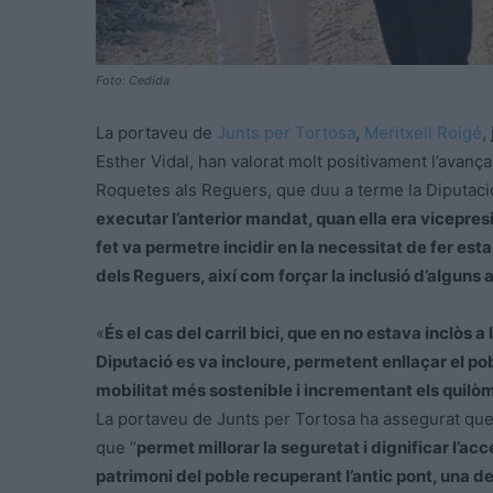
Foto: Cedida
La portaveu de
Junts per Tortosa
,
Meritxell Roigé
,
Esther Vidal, han valorat molt positivament l’avanç
Roquetes als Reguers, que duu a terme la Diputaci
executar l’anterior mandat, quan ella era vicepresi
fet va permetre incidir en la necessitat de fer es
dels Reguers, així com forçar la inclusió d’alguns
«
És el cas del carril bici, que en no estava inclòs a
Diputació es va incloure, permetent enllaçar el po
mobilitat més sostenible i incrementant els quilòm
La portaveu de Junts per Tortosa ha assegurat que 
que “
permet millorar la seguretat i dignificar l’ac
patrimoni del poble recuperant l’antic pont, una de