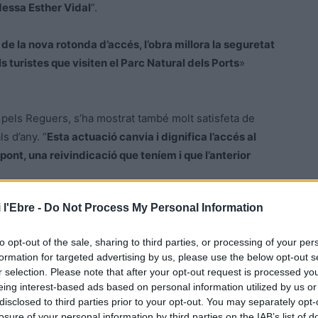
dessa Esther Vidal
”.
de la nova rotonda d’accés, l’obra millora la seguretat
ls turistes que visiten el Parc Natural dels Ports
»
 pels Reguers, s’ha mostrat també molt satisfeta de
s d’any. “
Esta actuació canvia i dignifica l’accés al
pont, una reivindicació que teníem i que l’anterior
 l'Ebre -
Do Not Process My Personal Information
 Roquetes amb els Reguers, preveu l’ampliació del pont
e dels Reguers que passarà de 5 a 8 metres, i que s’obrirà
to opt-out of the sale, sharing to third parties, or processing of your per
ta final. L’obra té un pressupost de 4,5 milions d’euros i
formation for targeted advertising by us, please use the below opt-out s
r selection. Please note that after your opt-out request is processed y
eing interest-based ads based on personal information utilized by us or
disclosed to third parties prior to your opt-out. You may separately opt-
losure of your personal information by third parties on the IAB’s list of