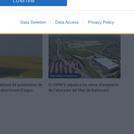
CONFIRM
Data Deletion
Data Access
Privacy Policy
Memòria Històrica
litzarà 44 quilòmetres de
El COPATE adjudica les obres d’ampliació
’abastiment d’aigua
de l’abocador del Mas de Barberans