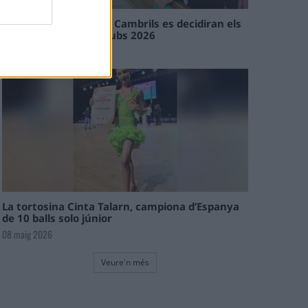
En les tirades de Flix i Cambrils es decidiran els
campions de l’Interclubs 2026
08 maig 2026
La tortosina Cinta Talarn, campiona d’Espanya
de 10 balls solo júnior
08 maig 2026
Veure'n més