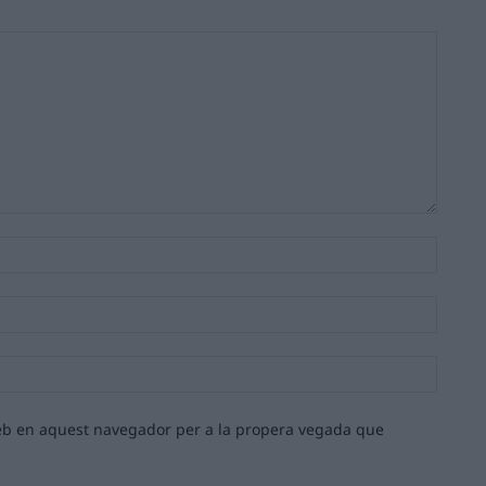
Nom:*
Email:*
Lloc
web:
 web en aquest navegador per a la propera vegada que