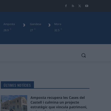
Amposta
Gandesa
Mora
C
C
C
28.9
27
32.5
ÚLTIMES NOTÍCIES
Amposta recupera les Cases del
Castell i culmina un projecte
estratègic que vincula patrimoni,