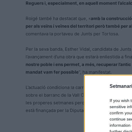
Reguers i, especialment, en aquell moment l’alcal
Roigé també ha destacat que, «
amb la construcció 
per als veïns i veïnes del territori però també per a
comentava la portaveu de Junts per Tortosa.
Per la seva banda, Esther Vidal, candidata de Junts
l’avançament d’una obra que estarà enllestida a final
nostre poble i ens permet, a més, recuperar l’antic 
mandat vam fer possible
”, ha manifestat.
Setmanari
L’actuació condiciona la carretera T-342 que uneix
sobre el barranc de la Vall Cervera d’accés al pobl
If you wish 
les properes setmanes perquè ja està en la seua rec
sensitive in
està finançada per la Diputació de Tarragona.
confirm you
continue se
information 
further disc