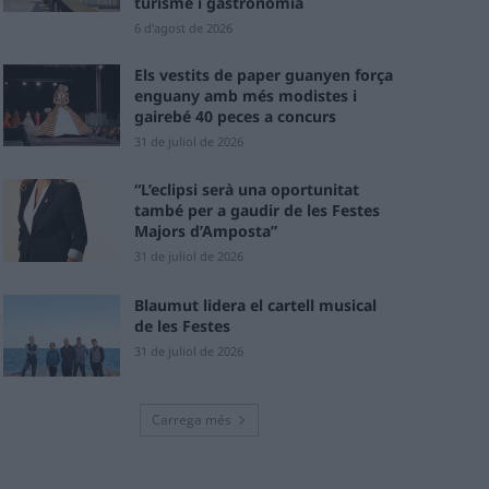
turisme i gastronomia
6 d'agost de 2026
Els vestits de paper guanyen força
enguany amb més modistes i
gairebé 40 peces a concurs
31 de juliol de 2026
“L’eclipsi serà una oportunitat
també per a gaudir de les Festes
Majors d’Amposta”
31 de juliol de 2026
Blaumut lidera el cartell musical
de les Festes
31 de juliol de 2026
Carrega més