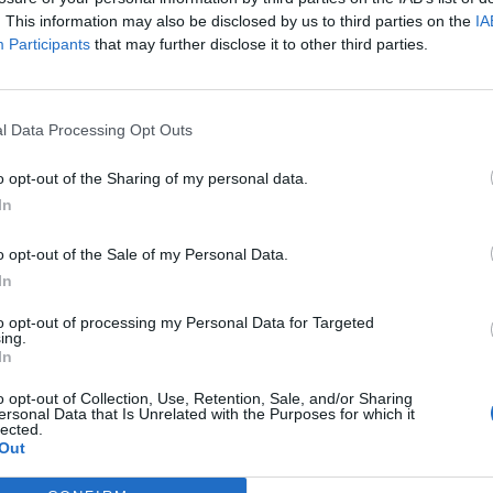
. This information may also be disclosed by us to third parties on the
IA
Participants
that may further disclose it to other third parties.
l Data Processing Opt Outs
Article següent
o opt-out of the Sharing of my personal data.
n
VÍDEO · Entre el bagatge ancestral i la tecnologia
In
actual: promouen la recuperació i construcció de
barraques al delta de l’Ebre
o opt-out of the Sale of my Personal Data.
In
to opt-out of processing my Personal Data for Targeted
ing.
In
o opt-out of Collection, Use, Retention, Sale, and/or Sharing
ersonal Data that Is Unrelated with the Purposes for which it
lected.
Out