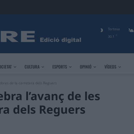
Tortosa
C
30.1
OCIETAT
CULTURA
ESPORTS
OPINIÓ
VÍDEOS
 obres de la carretera dels Reguers
ebra l’avanç de les
era dels Reguers