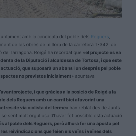
 juntament amb la candidata del poble dels
Reguers
,
ament de les obres de millora de la carretera T-342, de
ó de Tarragona. Roigé ha recordat que «
el projecte es va
denta de la Diputació i alcaldessa de Tortosa, i que este
ta actuació, que suposarà un abans i un després pel poble
 aspectes no previstos inicialment
» apuntava.
 l’avantprojecte, i que gràcies a la posició de Roigé a la
ble dels Reguers amb un carril bici afavorint una
etres de via ciclista del terme
» han reblat des de Junts.
se sent molt orgullosa d’haver fet possible esta actuació
cés al poble dels Reguers, però alhora fer una aposta pel
 les reivindicacions que feien els veïns i veïnes dels