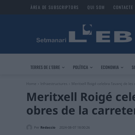
ÀREA DE SUBSCRIPTORS
QUI SOM
CONTACTE
TERRES DE L’EBRE
POLÍTICA
ECONOMIA
S
Home
Infraestructures
Meritxell Roigé celebra l’avanç de les
Meritxell Roigé cel
obres de la carret
Per
Redaccio
2024-08-07 18:00:26