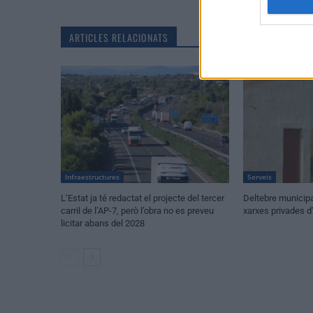
ARTICLES RELACIONATS
Infraestructures
Serveis
L’Estat ja té redactat el projecte del tercer
Deltebre municipa
carril de l’AP-7, però l’obra no es preveu
xarxes privades d
licitar abans del 2028