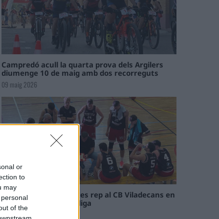
Campredó acull la quarta prova dels Argilers
diumenge 10 de maig amb dos recorreguts
09 maig 2026
sonal or
ection to
ou may
El Cantaires amb baixes rep al CB Viladecans en
 personal
el tram decisiu de la lliga
out of the
09 maig 2026
 downstream