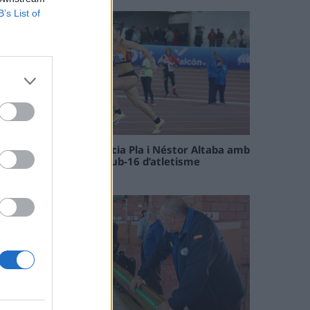
B’s List of
Paula Sintorres, Patrícia Pla i Néstor Altaba amb
la selecció catalana sub-16 d’atletisme
08 maig 2026