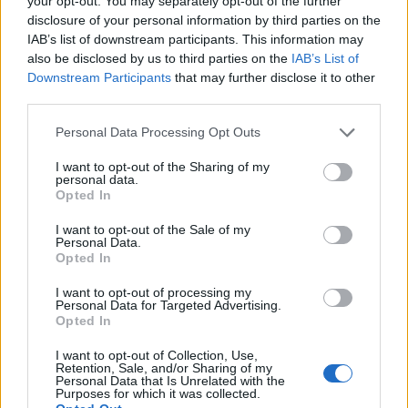
your opt-out. You may separately opt-out of the further
disclosure of your personal information by third parties on the
Comentari:
IAB’s list of downstream participants. This information may
No
also be disclosed by us to third parties on the
IAB’s List of
Downstream Participants
that may further disclose it to other
Ema
third parties.
Personal Data Processing Opt Outs
Llo
we
I want to opt-out of the Sharing of my
personal data.
Opted In
Deseu el meu nom, el correu electrònic i el lloc web en
aquest navegador per a la propera vegada que comenti.
I want to opt-out of the Sale of my
Personal Data.
Opted In
I want to opt-out of processing my
Personal Data for Targeted Advertising.
Opted In
I want to opt-out of Collection, Use,
ÚLTIMES NOTÍCIES
Retention, Sale, and/or Sharing of my
Personal Data that Is Unrelated with the
Purposes for which it was collected.
Amposta recupera les Cases del Castell