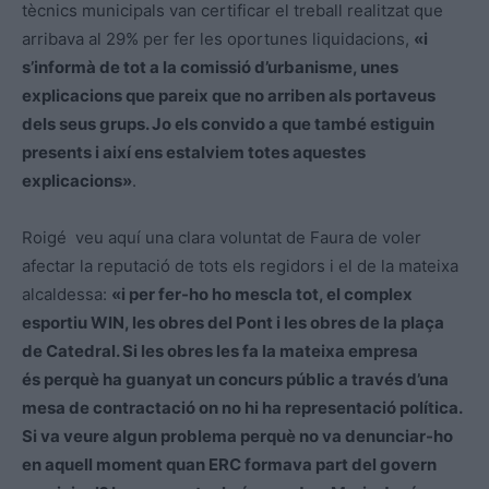
tècnics municipals van certificar el treball realitzat que
arribava al 29% per fer les oportunes liquidacions,
«i
s’informà de tot a la comissió d’urbanisme, unes
explicacions que pareix que no arriben als portaveus
dels seus grups. Jo els convido a que també estiguin
presents i així ens estalviem totes aquestes
explicacions»
.
Roigé veu aquí una clara voluntat de Faura de voler
afectar la reputació de tots els regidors i el de la mateixa
alcaldessa:
«i per fer-ho ho mescla tot, el complex
esportiu WIN, les obres del Pont i les obres de la plaça
de Catedral. Si les obres les fa la mateixa empresa
és perquè ha guanyat un concurs públic a través d’una
mesa de contractació on no hi ha representació política.
Si va veure algun problema perquè no va denunciar-ho
en aquell moment quan ERC formava part del govern