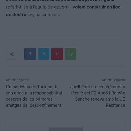
referint-se a l’equip de govern-
volem construir en lloc
de destruir»
., ha conclòs.
Article anterior
Article següent
L’alcaldessa de Tortosa fa
Jordi Font no seguirà com a
una crida a la responsabilitat
tècnic del FC Ascó i Ramón
després de les primeres
Sancho renova amb la UE
imatges del desconfinament
Rapitenca