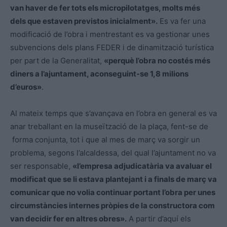
van haver de fer tots els micropilotatges, molts més
dels que estaven previstos inicialment».
Es va fer una
modificació de l’obra i mentrestant es va gestionar unes
subvencions dels plans FEDER i de dinamització turística
per part de la Generalitat,
«perquè l’obra no costés més
diners a l’ajuntament, aconseguint-se 1,8 milions
d’euros»
.
Al mateix temps que s’avançava en l’obra en general es va
anar treballant en la museïtzació de la plaça, fent-se de
forma conjunta, tot i que al mes de març va sorgir un
problema, segons l’alcaldessa, del qual l’ajuntament no va
ser responsable,
«l’empresa adjudicatària va avaluar el
modificat que se li estava plantejant i a finals de març va
comunicar que no volia continuar portant l’obra per unes
circumstàncies internes pròpies de la constructora com
van decidir fer en altres obres».
A partir d’aquí els