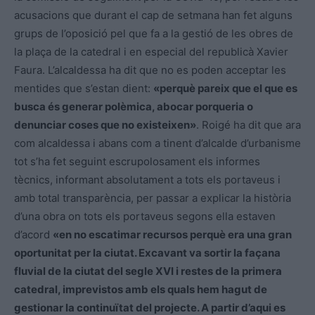
acusacions que durant el cap de setmana han fet alguns
grups de l’oposició pel que fa a la gestió de les obres de
la plaça de la catedral i en especial del republicà Xavier
Faura. L’alcaldessa ha dit que no es poden acceptar les
mentides que s’estan dient:
«perquè pareix que el que es
busca és generar polèmica, abocar porqueria o
denunciar coses que no existeixen»
. Roigé ha dit que ara
com alcaldessa i abans com a tinent d’alcalde d’urbanisme
tot s’ha fet seguint escrupolosament els informes
tècnics, informant absolutament a tots els portaveus i
amb total transparència, per passar a explicar la història
d’una obra on tots els portaveus segons ella estaven
d’acord
«en no escatimar recursos perquè era una gran
oportunitat per la ciutat. Excavant va sortir la façana
fluvial de la ciutat del segle XVI i restes de la primera
catedral, imprevistos amb els quals hem hagut de
gestionar la continuïtat del projecte. A partir d’aqui es