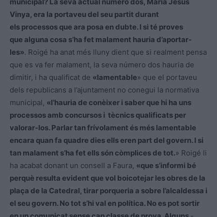
municipal? La seva actual número dos, Maria Jesús
Vinya, era la portaveu del seu partit durant
els processos que ara posa en dubte. I si té proves
que alguna cosa s’ha fet malament hauria d’aportar-
les»
. Roigé ha anat més lluny dient que si realment pensa
que es va fer malament, la seva número dos hauria de
dimitir, i ha qualificat de
«lamentable
» que el portaveu
dels republicans a l’ajuntament no conegui la normativa
municipal,
«l’hauria de conèixer i saber que hi ha uns
processos amb concursos i tècnics qualificats per
valorar-los. Parlar tan frívolament és més lamentable
encara quan fa quadre dies ells eren part del govern. I si
tan malament s’ha fet ells són còmplices de tot.
» Roigé li
ha acabat donant un consell a Faura,
«que s’informi bé
perquè resulta evident que vol boicotejar les obres de la
plaça de la Catedral, tirar porqueria a sobre l’alcaldessa i
el seu govern. No tot s’hi val en política. No es pot sortir
en un comunicat sense cap classe de prova. Alguns
-