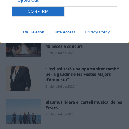
Opted Out
i culmina un projecte estratègic que
vincula patrimoni, turisme i
CONFIRM
gastronomia
6 d'agost de 2026
Data Deletion
Data Access
Privacy Policy
Els vestits de paper guanyen força
enguany amb més modistes i gairebé
40 peces a concurs
31 de juliol de 2026
“L’eclipsi serà una oportunitat també
per a gaudir de les Festes Majors
d’Amposta”
31 de juliol de 2026
Blaumut lidera el cartell musical de les
Festes
31 de juliol de 2026