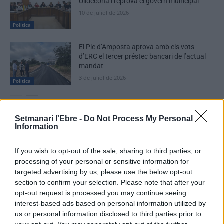
Ulldecona i reprova el govern municipal
10 de juliol de 2026
Política
El Ple d’Amposta aprova amb els vots
d’ERC el tercer préstec bancari de l’actual
mandat
3 de juliol de 2026
Política
Setmanari l'Ebre -
Do Not Process My Personal
Information
DEIXA UNA RESPOSTA
If you wish to opt-out of the sale, sharing to third parties, or
processing of your personal or sensitive information for
targeted advertising by us, please use the below opt-out
section to confirm your selection. Please note that after your
opt-out request is processed you may continue seeing
interest-based ads based on personal information utilized by
us or personal information disclosed to third parties prior to