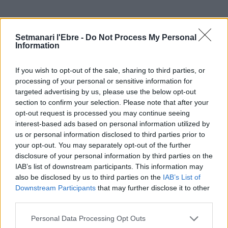
ÚLTIMES NOTÍCIES
Setmanari l'Ebre -
Do Not Process My Personal
Information
L’Ajuntament de Tortosa amplia el
termini de les obres de l’aparcament
If you wish to opt-out of the sale, sharing to third parties, or
dels terrenys de Renfe per les altes
processing of your personal or sensitive information for
temperatures
targeted advertising by us, please use the below opt-out
7 d'agost de 2026
section to confirm your selection. Please note that after your
opt-out request is processed you may continue seeing
Amposta recupera les Cases del Castell
interest-based ads based on personal information utilized by
i culmina un projecte estratègic que
us or personal information disclosed to third parties prior to
vincula patrimoni, turisme i
your opt-out. You may separately opt-out of the further
gastronomia
disclosure of your personal information by third parties on the
6 d'agost de 2026
IAB’s list of downstream participants. This information may
also be disclosed by us to third parties on the
IAB’s List of
Els vestits de paper guanyen força
Downstream Participants
that may further disclose it to other
enguany amb més modistes i gairebé
third parties.
40 peces a concurs
31 de juliol de 2026
Personal Data Processing Opt Outs