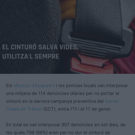
Els
Mossos d’Esquadra
i les policies locals van interposar
una mitjana de 114 denúncies diàries per no portar el
cinturó en la darrera campanya preventiva del
Servei
Català de Trànsit
(
SCT
), entre l’11 i el 17 de gener.
En total es van interposar 907 denúncies en set dies, de
les quals 798 (88%) eren per no dur el cinturó de