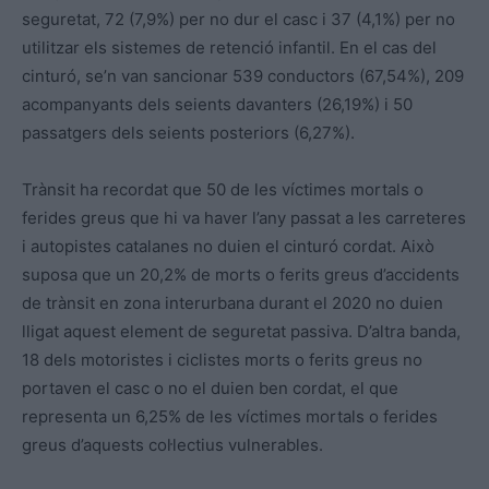
seguretat, 72 (7,9%) per no dur el casc i 37 (4,1%) per no
utilitzar els sistemes de retenció infantil. En el cas del
cinturó, se’n van sancionar 539 conductors (67,54%), 209
acompanyants dels seients davanters (26,19%) i 50
passatgers dels seients posteriors (6,27%).
Trànsit ha recordat que 50 de les víctimes mortals o
ferides greus que hi va haver l’any passat a les carreteres
i autopistes catalanes no duien el cinturó cordat. Això
suposa que un 20,2% de morts o ferits greus d’accidents
de trànsit en zona interurbana durant el 2020 no duien
lligat aquest element de seguretat passiva. D’altra banda,
18 dels motoristes i ciclistes morts o ferits greus no
portaven el casc o no el duien ben cordat, el que
representa un 6,25% de les víctimes mortals o ferides
greus d’aquests col·lectius vulnerables.