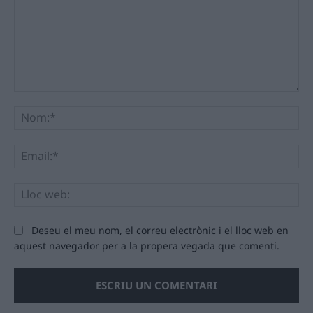
Comentari:
No
Ema
Llo
we
Deseu el meu nom, el correu electrònic i el lloc web en
aquest navegador per a la propera vegada que comenti.