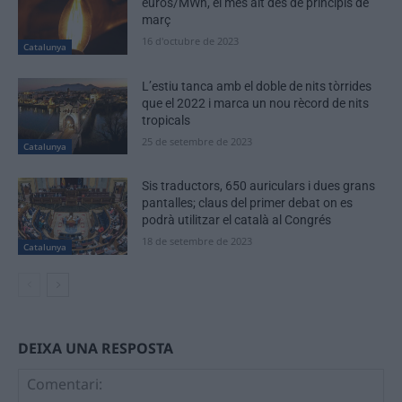
euros/MWh, el més alt des de principis de
març
16 d'octubre de 2023
Catalunya
L’estiu tanca amb el doble de nits tòrrides
que el 2022 i marca un nou rècord de nits
tropicals
25 de setembre de 2023
Catalunya
Sis traductors, 650 auriculars i dues grans
pantalles; claus del primer debat on es
podrà utilitzar el català al Congrés
18 de setembre de 2023
Catalunya
DEIXA UNA RESPOSTA