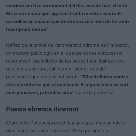
escriure em fixo un moment del dia, en este cas, el matí.
M’assec encara que siga uns trenta minuts i escric. El
cervell és un múscul que s’entrena i això hem de fer amb
l’escriptura també
”.
Ibáñez parla també de l’anomenat síndrome de l’impostor,
un trastorn psicològic en el qual persones exitoses no
reconeixen l’assimilació de les seues fites. Ibáñez creu
que, per a escriure, cal intentar desfer-nos del
pensament que no som suficients. “
S’ha de lluitar contra
esta veu interna que et consumix. Si alguna cosa no surt
com pensaves, ja la milloraràs
”, opina la poetessa.
Poesia ebrenca itinerant
El projecte Polipoesia organitza un cop al mes un micro
obert itinerant a les Terres de l’Ebre perquè els