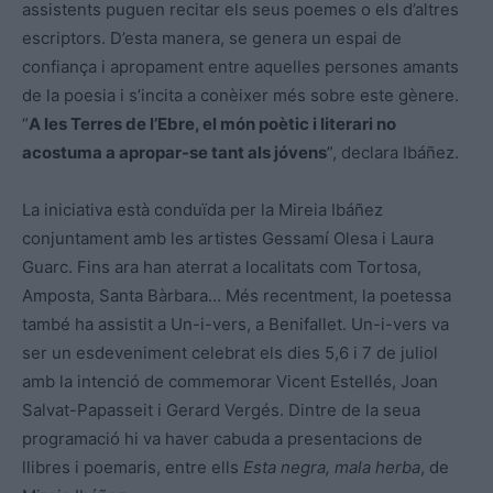
assistents puguen recitar els seus poemes o els d’altres
escriptors. D’esta manera, se genera un espai de
confiança i apropament entre aquelles persones amants
de la poesia i s’incita a conèixer més sobre este gènere.
“
A les Terres de l’Ebre, el món poètic i literari no
acostuma a apropar-se tant als jóvens
”, declara Ibáñez.
La iniciativa està conduïda per la Mireia Ibáñez
conjuntament amb les artistes Gessamí Olesa i Laura
Guarc. Fins ara han aterrat a localitats com Tortosa,
Amposta, Santa Bàrbara… Més recentment, la poetessa
també ha assistit a Un-i-vers, a Benifallet. Un-i-vers va
ser un esdeveniment celebrat els dies 5,6 i 7 de juliol
amb la intenció de commemorar Vicent Estellés, Joan
Salvat-Papasseit i Gerard Vergés. Dintre de la seua
programació hi va haver cabuda a presentacions de
llibres i poemaris, entre ells
Esta negra, mala herba
, de