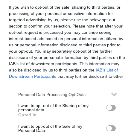
Castell de Miravet
If you wish to opt-out of the sale, sharing to third parties, or
29 de maig de 2026
processing of your personal or sensitive information for
Societat
targeted advertising by us, please use the below opt-out
section to confirm your selection. Please note that after your
opt-out request is processed you may continue seeing
interest-based ads based on personal information utilized by
us or personal information disclosed to third parties prior to
DEIXA UNA RESPOSTA
your opt-out. You may separately opt-out of the further
disclosure of your personal information by third parties on the
IAB’s list of downstream participants. This information may
also be disclosed by us to third parties on the
IAB’s List of
Downstream Participants
that may further disclose it to other
third parties.
Personal Data Processing Opt Outs
I want to opt-out of the Sharing of my
Comentari:
personal data.
No
Opted In
I want to opt-out of the Sale of my
Personal Data.
Ema