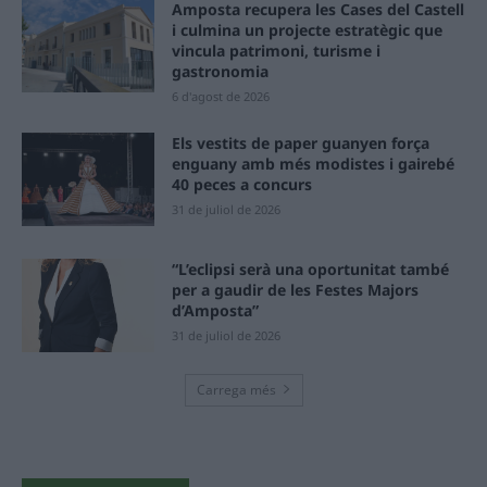
Amposta recupera les Cases del Castell
i culmina un projecte estratègic que
vincula patrimoni, turisme i
gastronomia
6 d'agost de 2026
Els vestits de paper guanyen força
enguany amb més modistes i gairebé
40 peces a concurs
31 de juliol de 2026
“L’eclipsi serà una oportunitat també
per a gaudir de les Festes Majors
d’Amposta”
31 de juliol de 2026
Carrega més