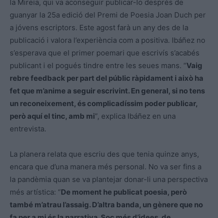
la Mireia, qui va aconseguir publicar-lo després de
guanyar la 25a edició del Premi de Poesia Joan Duch per
a jóvens escriptors. Este agost farà un any des de la
publicació i valora l’experiència com a positiva. Ibáñez no
s’esperava que el primer poemari que escrivís s’acabés
publicant i el pogués tindre entre les seues mans. “
Vaig
rebre feedback per part del públic ràpidament i això ha
fet que m’anime a seguir escrivint. En general, si no tens
un reconeixement, és complicadíssim poder publicar,
però aquí el tinc, amb mi
”, explica Ibáñez en una
entrevista.
La planera relata que escriu des que tenia quinze anys,
encara que d’una manera més personal. No va ser fins a
la pandèmia quan se va plantejar donar-li una perspectiva
més artística: “
De moment he publicat poesia, però
també m’atrau l’assaig. D’altra banda, un gènere que no
fa per a mi és la narrativa. Soc més d’idees, de