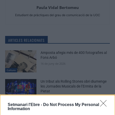
Paula Vidal Bertomeu
Estudiant de pràctiques del grau de comunicació de la UOC
ARTICLES RELACIONATS
Amposta afegix més de 400 fotografies al
Fons Arbó
16 de juny de 2026
Cultura
Un tribut als Rolling Stones obri diumenge
les Jornades Musicals de l’Ermita de la
Pietat
5 de juny de 2026
Societat
Setmanari l'Ebre -
Do Not Process My Personal
Information
David Carabén, Meritxell Gené i Xarim
Aresté, convidats al festival Riu de Veus del