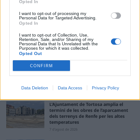
Opted In
I want to opt-out of processing my
Llo
Personal Data for Targeted Advertising.
we
Opted In
Deseu el meu nom, el correu electrònic i el lloc web en
I want to opt-out of Collection, Use,
aquest navegador per a la propera vegada que comenti.
Retention, Sale, and/or Sharing of my
Personal Data that Is Unrelated with the
Purposes for which it was collected.
Opted Out
CONFIRM
Data Deletion
Data Access
Privacy Policy
ÚLTIMES NOTÍCIES
L’Ajuntament de Tortosa amplia el
termini de les obres de l’aparcament
dels terrenys de Renfe per les altes
temperatures
7 d'agost de 2026