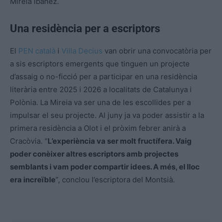
Mireia Ibáñez.
Una residència per a escriptors
El
PEN català
i
Villa Decius
van obrir una convocatòria per
a sis escriptors emergents que tinguen un projecte
d’assaig o no-ficció per a participar en una residència
literària entre 2025 i 2026 a localitats de Catalunya i
Polònia. La Mireia va ser una de les escollides per a
impulsar el seu projecte. Al juny ja va poder assistir a la
primera residència a Olot i el pròxim febrer anirà a
Cracòvia. “
L’experiència va ser molt fructífera. Vaig
poder conèixer altres escriptors amb projectes
semblants i vam poder compartir idees. A més, el lloc
era increïble
”, conclou l’escriptora del Montsià.