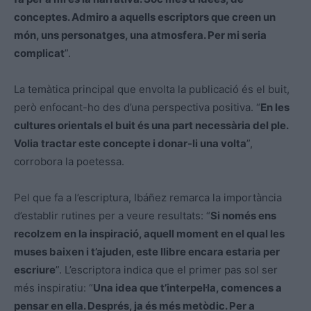
conceptes. Admiro a aquells escriptors que creen un
món, uns personatges, una atmosfera. Per mi seria
complicat
”.
La temàtica principal que envolta la publicació és el buit,
però enfocant-ho des d’una perspectiva positiva. “
En les
cultures orientals el buit és una part necessària del ple.
Volia tractar este concepte i donar-li una volta
”,
corrobora la poetessa.
Pel que fa a l’escriptura, Ibáñez remarca la importància
d’establir rutines per a veure resultats: “
Si només ens
recolzem en la inspiració, aquell moment en el qual les
muses baixen i t’ajuden, este llibre encara estaria per
escriure
”. L’escriptora indica que el primer pas sol ser
més inspiratiu: “
Una idea que t’interpel·la, comences a
pensar en ella. Després, ja és més metòdic. Per a