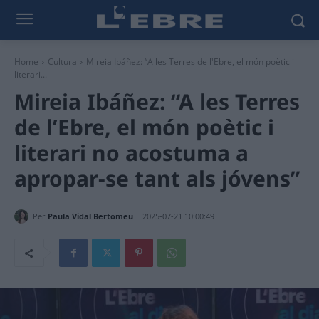
Home
Cultura
Mireia Ibáñez: “A les Terres de l'Ebre, el món poètic i
literari...
Mireia Ibáñez: “A les Terres
de l’Ebre, el món poètic i
literari no acostuma a
apropar-se tant als jóvens”
Per
Paula Vidal Bertomeu
2025-07-21 10:00:49