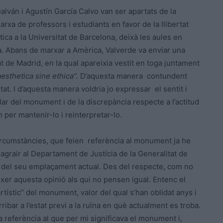
lván i Agustín García Calvo van ser apartats de la
arxa de professors i estudiants en favor de la llibertat
tica a la Universitat de Barcelona, deixà les aules en
ta. Abans de marxar a Amèrica, Valverde va enviar una
at de Madrid, en la qual apareixia vestit en toga juntament
esthetica sine ethica”.
D’aquesta manera contundent
at. I d’aquesta manera voldria jo expressar el sentit i
r del monument i de la discrepància respecte a l’actitud
per mantenir-lo i reinterpretar-lo.
 circumstàncies, que feien referència al monument ja he
 agrair al Departament de Justícia de la Generalitat de
 del seu emplaçament actual. Des del respecte, com no
xer aquesta opinió als qui no pensen igual. Entenc el
tístic” del monument, valor del qual s’han oblidat anys i
ibar a l’estat previ a la ruïna en què actualment es troba.
a referència al que per mi significava el monument i,