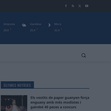
Amposta
Gandesa
Mora
C
C
C
28.8
25.4
32.4
ÚLTIMES NOTÍCIES
Els vestits de paper guanyen força
enguany amb més modistes i
gairebé 40 peces a concurs