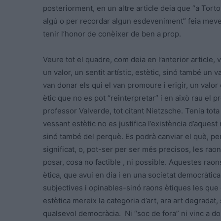
posteriorment, en un altre article deia que “a Tor
algú o per recordar algun esdeveniment” feia meve
tenir l’honor de conèixer de ben a prop.
Veure tot el quadre, com deia en l’anterior article,
un valor, un sentit artístic, estètic, sinó també un va
van donar els qui el van promoure i erigir, un valor 
ètic que no es pot “reinterpretar” i en això rau el p
professor Valverde, tot citant Nietzsche. Tenia tot
vessant estètic no es justifica l’existència d’aques
sinó també del perquè. Es podrà canviar el què, però
significat, o, pot-ser per ser més precisos, les rao
posar, cosa no factible , ni possible. Aquestes raons,
ètica, que avui en dia i en una societat democràtica,
subjectives i opinables-sinó raons ètiques les que
estètica mereix la categoria d’art, ara art degradat
qualsevol democràcia. Ni “soc de fora” ni vinc a do