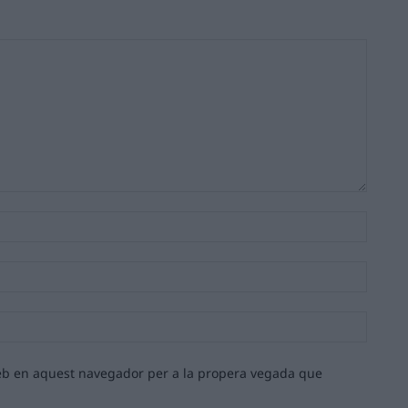
Nom:*
Email:*
Lloc
web:
 web en aquest navegador per a la propera vegada que