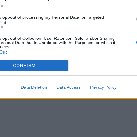
In
to opt-out of processing my Personal Data for Targeted
ing.
In
o opt-out of Collection, Use, Retention, Sale, and/or Sharing
ersonal Data that Is Unrelated with the Purposes for which it
lected.
Out
Article següent
CONFIRM
Comença el torneig de promoció del club escacs
Amposta
Data Deletion
Data Access
Privacy Policy