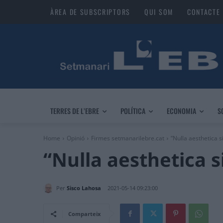
ÀREA DE SUBSCRIPTORS
QUI SOM
CONTACTE
TERRES DE L’EBRE
POLÍTICA
ECONOMIA
S
Home
Opinió
Firmes setmanarilebre.cat
“Nulla aesthetica s
“Nulla aesthetica s
Per
Sisco Lahosa
2021-05-14 09:23:00
Comparteix