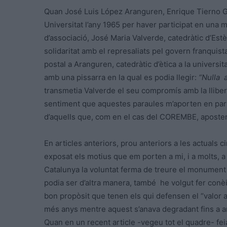
Quan José Luis López Aranguren, Enrique Tierno Ga
Universitat l’any 1965 per haver participat en una m
d’associació, José Maria Valverde, catedràtic d’Estè
solidaritat amb el represaliats pel govern franquis
postal a Aranguren, catedràtic d’ètica a la universit
amb una pissarra en la qual es podia llegir:
“Nulla a
transmetia Valverde el seu compromís amb la llibert
sentiment que aquestes paraules m’aporten en parla
d’aquells que, com en el cas del COREMBE, aposten 
En articles anteriors, prou anteriors a les actuals
exposat els motius que em porten a mi, i a molts, a
Catalunya la voluntat ferma de treure el monument
podia ser d’altra manera, també he volgut fer conèi
bon propòsit que tenen els qui defensen el “valor ar
més anys mentre aquest s’anava degradant fins a arr
Quan en un recent article -vegeu tot el quadre- fei