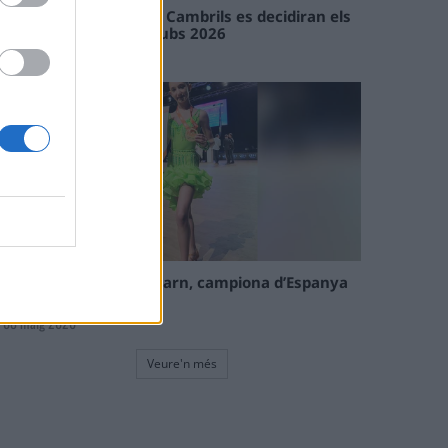
En les tirades de Flix i Cambrils es decidiran els
campions de l’Interclubs 2026
08 maig 2026
La tortosina Cinta Talarn, campiona d’Espanya
de 10 balls solo júnior
08 maig 2026
Veure'n més