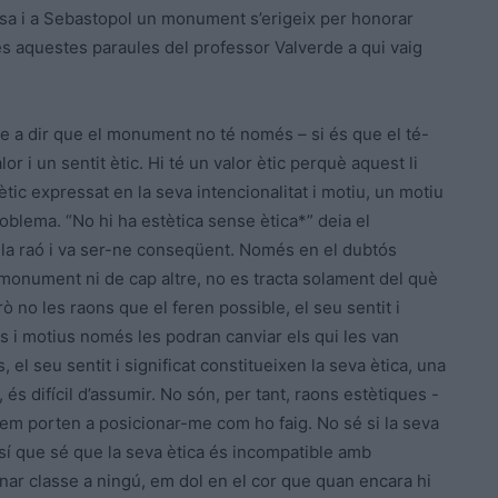
tosa i a Sebastopol un monument s’erigeix per honorar
s aquestes paraules del professor Valverde a qui vaig
 ve a dir que el monument no té només – si és que el té-
lor i un sentit ètic. Hi té un valor ètic perquè aquest li
ètic expressat en la seva intencionalitat i motiu, un motiu
roblema. “No hi ha estètica sense ètica*” deia el
a la raó i va ser-ne conseqüent. Només en el dubtós
t monument ni de cap altre, no es tracta solament del què
 no les raons que el feren possible, el seu sentit i
ns i motius només les podran canviar els qui les van
 el seu sentit i significat constitueixen la seva ètica, una
 és difícil d’assumir. No són, per tant, raons estètiques -
 em porten a posicionar-me com ho faig. No sé si la seva
, sí que sé que la seva ètica és incompatible amb
nar classe a ningú, em dol en el cor que quan encara hi