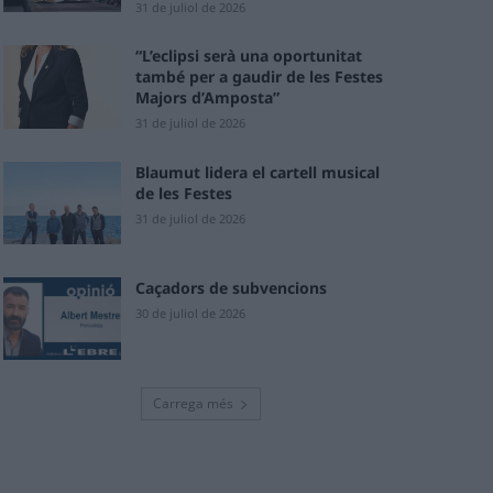
31 de juliol de 2026
“L’eclipsi serà una oportunitat
també per a gaudir de les Festes
Majors d’Amposta”
31 de juliol de 2026
Blaumut lidera el cartell musical
de les Festes
31 de juliol de 2026
Caçadors de subvencions
30 de juliol de 2026
Carrega més