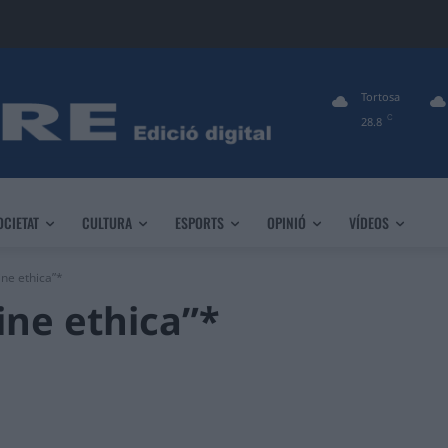
Tortosa
C
28.8
OCIETAT
CULTURA
ESPORTS
OPINIÓ
VÍDEOS
ine ethica”*
ine ethica”*