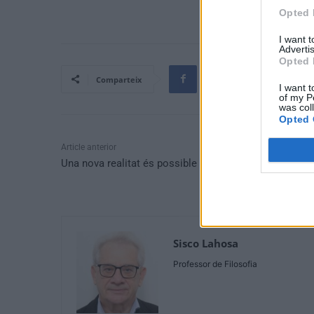
Opted 
I want 
Advertis
Opted 
Comparteix
I want t
of my P
was col
Opted 
Article anterior
Una nova realitat és possible
Sisco Lahosa
Professor de Filosofia