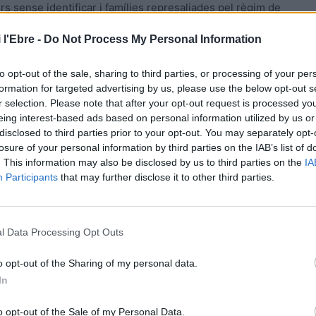
 sense identificar i famílies represaliades pel règim de
nalitzar amb reinterpretacions i lectures “neutres” un fet
 l'Ebre -
Do Not Process My Personal Information
 reinterpretar un monument franquista sense negar que
to opt-out of the sale, sharing to third parties, or processing of your per
formation for targeted advertising by us, please use the below opt-out s
er “salvar la coherència” del monument, una coherència
r selection. Please note that after your opt-out request is processed y
explicar “tot el quadre” preservant, a la vegada, aquest
eing interest-based ads based on personal information utilized by us or
disclosed to third parties prior to your opt-out. You may separately opt-
ropi. No soc favorable de retirar el monument i
losure of your personal information by third parties on the IAB’s list of
t, tampoc veig factible la ciutat museu per molt que
. This information may also be disclosed by us to third parties on the
IA
anera o forma de fer-ho crec que “cal aprendre dels que
Participants
that may further disclose it to other third parties.
trobar la millor solució, la més adient.
dit (pacta sunt servanda) el monument desapareix del lloc
l Data Processing Opt Outs
, per contra, preval la idea de deixar-lo al lloc que ara
i les seves faules, petites càpsules de saviesa. Una de
o opt-out of the Sharing of my personal data.
In
erpretacions, diu allò de: “Encara que es vesteixi de
’t!
o opt-out of the Sale of my Personal Data.