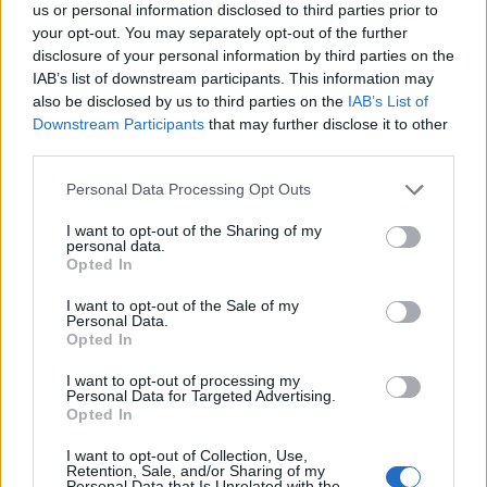
ÚLTIMES NOTÍCIES
us or personal information disclosed to third parties prior to
your opt-out. You may separately opt-out of the further
disclosure of your personal information by third parties on the
Amposta recupera les Cases del Castell
IAB’s list of downstream participants. This information may
i culmina un projecte estratègic que
also be disclosed by us to third parties on the
IAB’s List of
vincula patrimoni, turisme i
gastronomia
Downstream Participants
that may further disclose it to other
third parties.
6 d'agost de 2026
Personal Data Processing Opt Outs
Els vestits de paper guanyen força
enguany amb més modistes i gairebé
I want to opt-out of the Sharing of my
40 peces a concurs
personal data.
31 de juliol de 2026
Opted In
I want to opt-out of the Sale of my
Personal Data.
“L’eclipsi serà una oportunitat també
Opted In
per a gaudir de les Festes Majors
d’Amposta”
I want to opt-out of processing my
31 de juliol de 2026
Personal Data for Targeted Advertising.
Opted In
Blaumut lidera el cartell musical de les
I want to opt-out of Collection, Use,
Festes
Retention, Sale, and/or Sharing of my
Personal Data that Is Unrelated with the