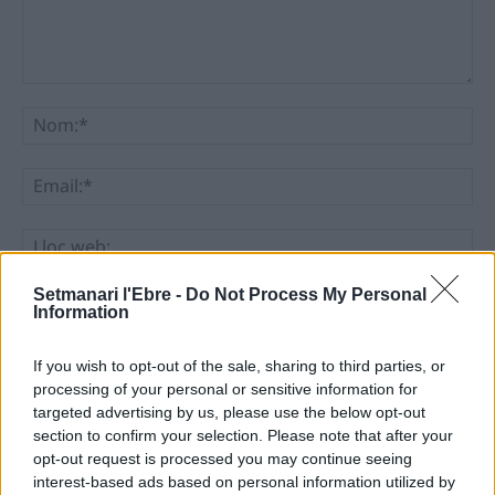
Comentari:
No
Ema
Llo
we
Setmanari l'Ebre -
Do Not Process My Personal
Deseu el meu nom, el correu electrònic i el lloc web en
Information
aquest navegador per a la propera vegada que comenti.
If you wish to opt-out of the sale, sharing to third parties, or
processing of your personal or sensitive information for
targeted advertising by us, please use the below opt-out
section to confirm your selection. Please note that after your
opt-out request is processed you may continue seeing
interest-based ads based on personal information utilized by