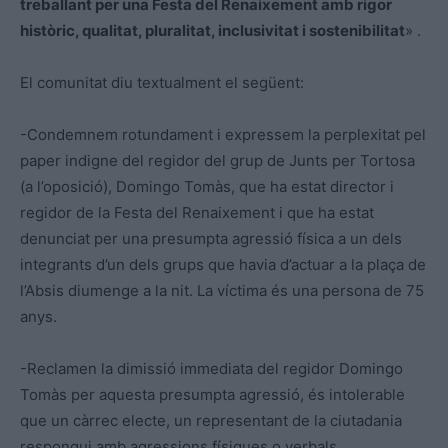
treballant per una Festa del Renaixement amb rigor
històric, qualitat, pluralitat, inclusivitat i sostenibilitat
» .
El comunitat diu textualment el següent:
-Condemnem rotundament i expressem la perplexitat pel
paper indigne del regidor del grup de Junts per Tortosa
(a l’oposició), Domingo Tomàs, que ha estat director i
regidor de la Festa del Renaixement i que ha estat
denunciat per una presumpta agressió física a un dels
integrants d’un dels grups que havia d’actuar a la plaça de
l’Absis diumenge a la nit. La víctima és una persona de 75
anys.
-Reclamen la dimissió immediata del regidor Domingo
Tomàs per aquesta presumpta agressió, és intolerable
que un càrrec electe, un representant de la ciutadania
respongui amb agressions físiques o verbals.