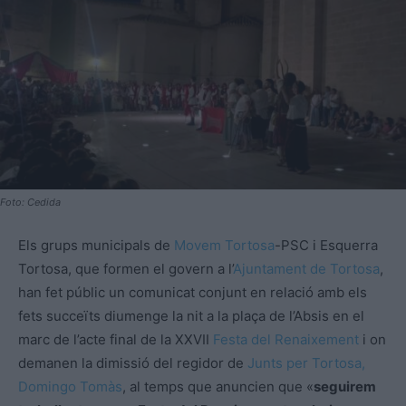
Foto: Cedida
Els grups municipals de
Movem Tortosa
-PSC i Esquerra
Tortosa, que formen el govern a l’
Ajuntament de Tortosa
,
han fet públic un comunicat conjunt en relació amb els
fets succeïts diumenge la nit a la plaça de l’Absis en el
marc de l’acte final de la XXVII
Festa del Renaixement
i on
demanen la dimissió del regidor de
Junts per Tortosa,
Domingo Tomàs
, al temps que anuncien que «
seguirem