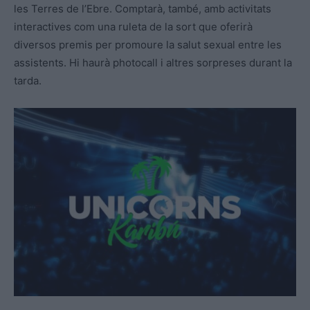
les Terres de l’Ebre. Comptarà, també, amb activitats
interactives com una ruleta de la sort que oferirà
diversos premis per promoure la salut sexual entre les
assistents. Hi haurà photocall i altres sorpreses durant la
tarda.