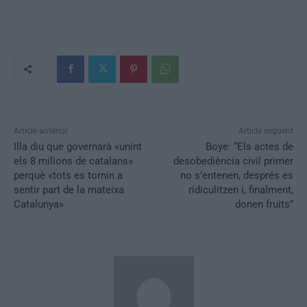
Article anterior
Article següent
Illa diu que governarà «unint
Boye: “Els actes de
els 8 milions de catalans»
desobediència civil primer
perquè «tots es tornin a
no s’entenen, després es
sentir part de la mateixa
ridiculitzen i, finalment,
Catalunya»
donen fruits”