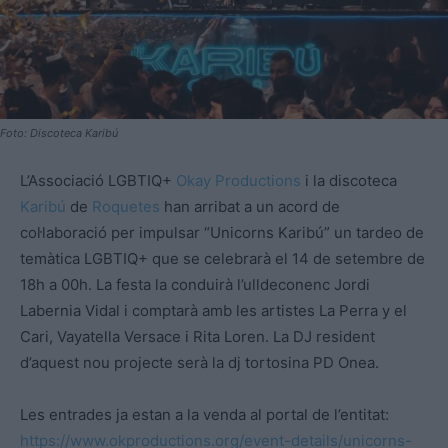
Foto: Discoteca Karibú
L’Associació LGBTIQ+
Okay Productions
i la discoteca
Karibú
de
Roquetes
han arribat a un acord de
col·laboració per impulsar “Unicorns Karibú” un tardeo de
temàtica LGBTIQ+ que se celebrarà el 14 de setembre de
18h a 00h. La festa la conduirà l’ulldeconenc Jordi
Labernia Vidal i comptarà amb les artistes La Perra y el
Cari, Vayatella Versace i Rita Loren. La DJ resident
d’aquest nou projecte serà la dj tortosina PD Onea.
Les entrades ja estan a la venda al portal de l’entitat:
https://www.okproductions.org/event-details/unicorns-