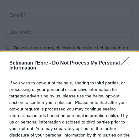
Ema
Llo
we
Deseu el meu nom, el correu electrònic i el lloc web en
aquest navegador per a la propera vegada que comenti.
Setmanari l'Ebre -
Do Not Process My Personal
Information
If you wish to opt-out of the sale, sharing to third parties, or
processing of your personal or sensitive information for
targeted advertising by us, please use the below opt-out
section to confirm your selection. Please note that after your
ÚLTIMES NOTÍCIES
opt-out request is processed you may continue seeing
interest-based ads based on personal information utilized by
Els vestits de paper guanyen força
us or personal information disclosed to third parties prior to
enguany amb més modistes i gairebé
your opt-out. You may separately opt-out of the further
40 peces a concurs
disclosure of your personal information by third parties on the
31 de juliol de 2026