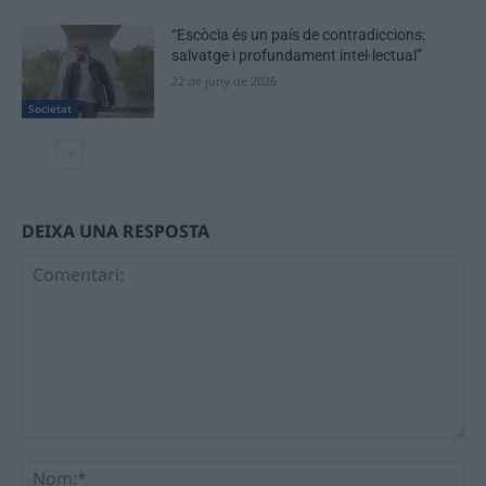
“Escòcia és un país de contradiccions:
salvatge i profundament intel·lectual”
22 de juny de 2026
Societat
DEIXA UNA RESPOSTA
Comentari:
No