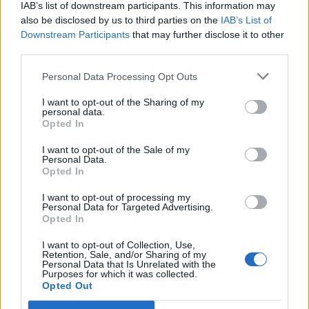
IAB’s list of downstream participants. This information may
also be disclosed by us to third parties on the
IAB’s List of
Downstream Participants
that may further disclose it to other
“L’eclipsi serà una oportunitat també
per a gaudir de les Festes Majors
third parties.
d’Amposta”
Personal Data Processing Opt Outs
31 de juliol de 2026
I want to opt-out of the Sharing of my
personal data.
Blaumut lidera el cartell musical de les
Opted In
Festes
31 de juliol de 2026
I want to opt-out of the Sale of my
Personal Data.
Opted In
Caçadors de subvencions
I want to opt-out of processing my
Personal Data for Targeted Advertising.
30 de juliol de 2026
Opted In
I want to opt-out of Collection, Use,
Retention, Sale, and/or Sharing of my
Personal Data that Is Unrelated with the
Carrega més
Purposes for which it was collected.
Opted Out