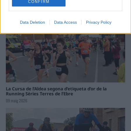
CONFIRM
Data Deletion
Data Access
Privacy Policy
La Cursa de l’Aldea segona d’etiqueta d’or de la
Running Sèries Terres de l’Ebre
09 maig 2026