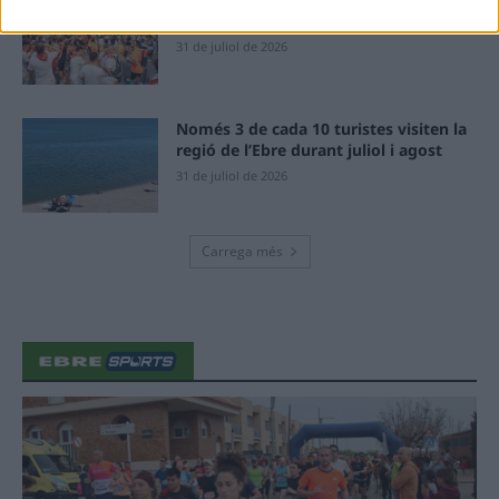
de 200 actes i l’expectació per l’eclipsi
31 de juliol de 2026
Només 3 de cada 10 turistes visiten la
regió de l’Ebre durant juliol i agost
31 de juliol de 2026
Carrega més