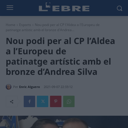
Home
Esports
Nou podi per al CP l'Aldea a l'Europeu de
patinatge artístic amb el bronze d'Andrea...
Nou podi per al CP l’Aldea
a l’Europeu de
patinatge artístic amb el
bronze d’Andrea Silva
Per
Enric Alguero
2021-09-07 22:33:12