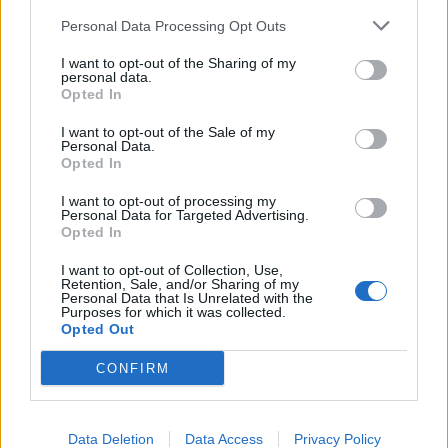
aquest navegador per a la propera vegada que comenti.
Personal Data Processing Opt Outs
I want to opt-out of the Sharing of my
personal data.
Opted In
I want to opt-out of the Sale of my
Personal Data.
Opted In
ÚLTIMES NOTÍCIES
I want to opt-out of processing my
Blaumut lidera el cartell musical de les
Personal Data for Targeted Advertising.
Opted In
Festes
31 de juliol de 2026
I want to opt-out of Collection, Use,
Retention, Sale, and/or Sharing of my
Personal Data that Is Unrelated with the
Purposes for which it was collected.
Opted Out
Caçadors de subvencions
30 de juliol de 2026
CONFIRM
Data Deletion
Data Access
Privacy Policy
Amposta viurà unes festes amb més