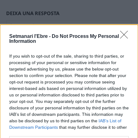
DEIXA UNA RESPOSTA
Setmanari l'Ebre -
Do Not Process My Personal
Information
If you wish to opt-out of the sale, sharing to third parties, or
processing of your personal or sensitive information for
targeted advertising by us, please use the below opt-out
Comentari:
section to confirm your selection. Please note that after your
No
opt-out request is processed you may continue seeing
interest-based ads based on personal information utilized by
us or personal information disclosed to third parties prior to
Ema
your opt-out. You may separately opt-out of the further
disclosure of your personal information by third parties on the
IAB’s list of downstream participants. This information may
Llo
also be disclosed by us to third parties on the
IAB’s List of
we
Downstream Participants
that may further disclose it to other
Deseu el meu nom, el correu electrònic i el lloc web en
third parties.