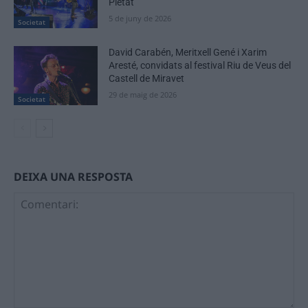
Pietat
5 de juny de 2026
Societat
David Carabén, Meritxell Gené i Xarim
Aresté, convidats al festival Riu de Veus del
Castell de Miravet
29 de maig de 2026
Societat
DEIXA UNA RESPOSTA