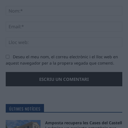
Comentari:
No
Ema
Llo
we
Deseu el meu nom, el correu electrònic i el lloc web en
aquest navegador per a la propera vegada que comenti.
ÚLTIMES NOTÍCIES
Amposta recupera les Cases del Castell