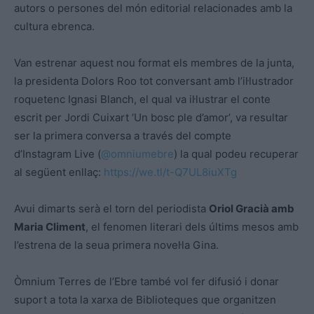
autors o persones del món editorial relacionades amb la
cultura ebrenca.
Van estrenar aquest nou format els membres de la junta,
la presidenta Dolors Roo tot conversant amb l’il·lustrador
roquetenc Ignasi Blanch, el qual va il·lustrar el conte
escrit per Jordi Cuixart ‘Un bosc ple d’amor’, va resultar
ser la primera conversa a través del compte
d’Instagram Live (
@omniumebre
) la qual podeu recuperar
al següent enllaç:
https://we.tl/t-Q7UL8iuXTg
Avui dimarts serà el torn del periodista
Oriol Gracià amb
Maria Climent
, el fenomen literari dels últims mesos amb
l’estrena de la seua primera novel·la Gina.
Òmnium Terres de l’Ebre també vol fer difusió i donar
suport a tota la xarxa de Biblioteques que organitzen