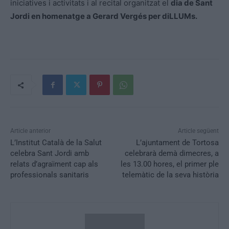
iniciatives i activitats i al recital organitzat el
dia de Sant
Jordi en homenatge a Gerard Vergés per diLLUMs.
Article anterior
Article següent
L’Institut Català de la Salut
L’ajuntament de Tortosa
celebra Sant Jordi amb
celebrarà demà dimecres, a
relats d’agraïment cap als
les 13.00 hores, el primer ple
professionals sanitaris
telemàtic de la seva història