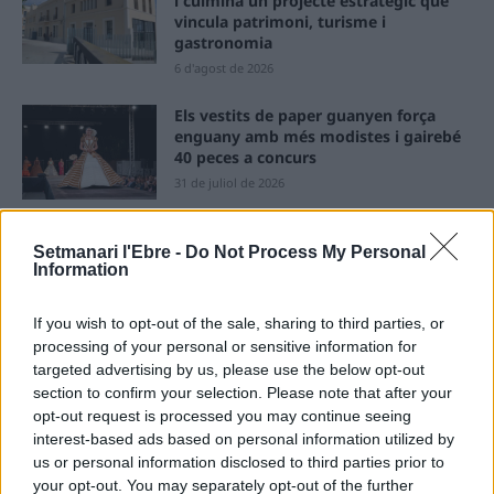
i culmina un projecte estratègic que
vincula patrimoni, turisme i
gastronomia
6 d'agost de 2026
Els vestits de paper guanyen força
enguany amb més modistes i gairebé
40 peces a concurs
31 de juliol de 2026
“L’eclipsi serà una oportunitat també
Setmanari l'Ebre -
Do Not Process My Personal
per a gaudir de les Festes Majors
Information
d’Amposta”
31 de juliol de 2026
If you wish to opt-out of the sale, sharing to third parties, or
processing of your personal or sensitive information for
targeted advertising by us, please use the below opt-out
Blaumut lidera el cartell musical de les
Festes
section to confirm your selection. Please note that after your
opt-out request is processed you may continue seeing
31 de juliol de 2026
interest-based ads based on personal information utilized by
us or personal information disclosed to third parties prior to
your opt-out. You may separately opt-out of the further
Carrega més